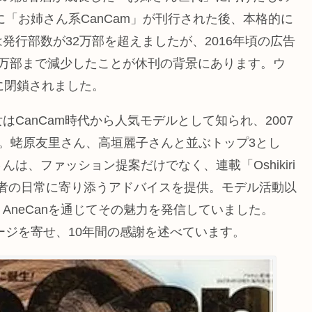
に「お姉さん系CanCam」が刊行された後、本格的に
行部数が32万部を超えましたが、2016年頃の広告
8万部まで減少したことが休刊の背景にあります。ウ
1日に閉鎖されました。
CanCam時代から人気モデルとして知られ、2007
籍。蛯原友里さん、高垣麗子さんと並ぶトップ3とし
は、ファッション提案だけでなく、連載「Oshikiri
当し、読者の日常に寄り添うアドバイスを提供。モデル活動以
AneCanを通じてその魅力を発信していました。
ージを寄せ、10年間の感謝を述べています。