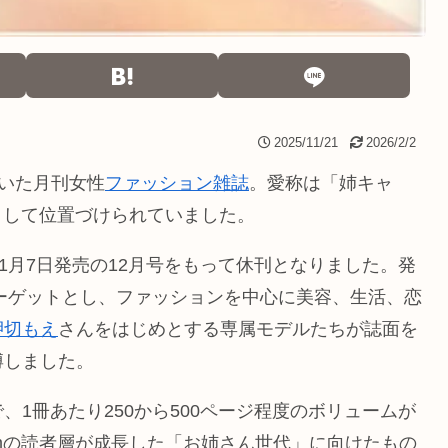
2025/11/21
2026/2/2
ていた月刊女性
ファッション雑誌
。愛称は「姉キャ
として位置づけられていました。
年11月7日発売の12月号をもって休刊となりました。発
ターゲットとし、ファッションを中心に美容、生活、恋
押切もえ
さんをはじめとする専属モデルたちが誌面を
博しました。
1冊あたり250から500ページ程度のボリュームが
amの読者層が成長した「お姉さん世代」に向けたもの