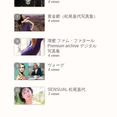
4 views
黄金郷（松尾嘉代写真集）
4 views
壇蜜 ファム・ファタール
Premium archive デジタル
写真集
4 views
ヴォーグ
4 views
SENSUAL 松尾嘉代
3 views