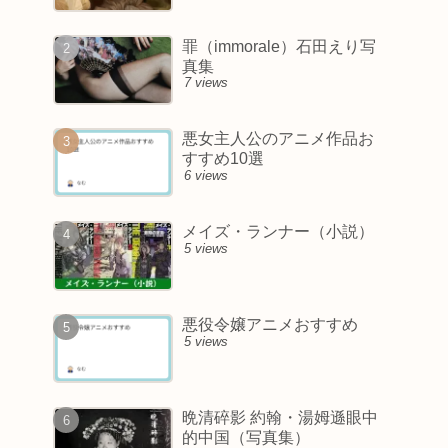
罪（immorale）石田えり写
真集
7 views
悪女主人公のアニメ作品お
すすめ10選
6 views
メイズ・ランナー（小説）
5 views
悪役令嬢アニメおすすめ
5 views
晩清碎影 約翰・湯姆遜眼中
的中国（写真集）