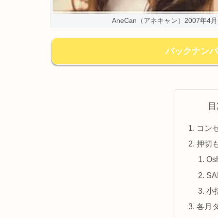
AneCan（アネキャン）2007
バックナンバ
目
コン
押切
Osh
SA
小
各月