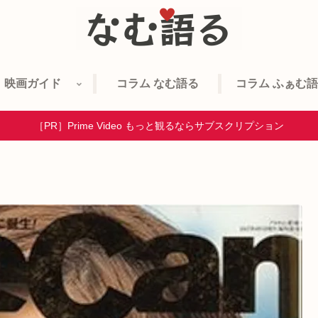
映画ガイド
コラム なむ語る
コラム ふぁむ
［PR］Prime Video もっと観るならサブスクリプション
）