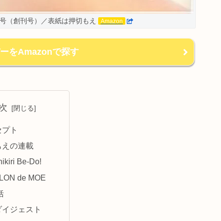
年4月号（創刊号）／表紙は押切もえ
Amazon
ーをAmazonで探す
次
セプト
もえの連載
ikiri Be-Do!
LON de MOE
括
ダイジェスト