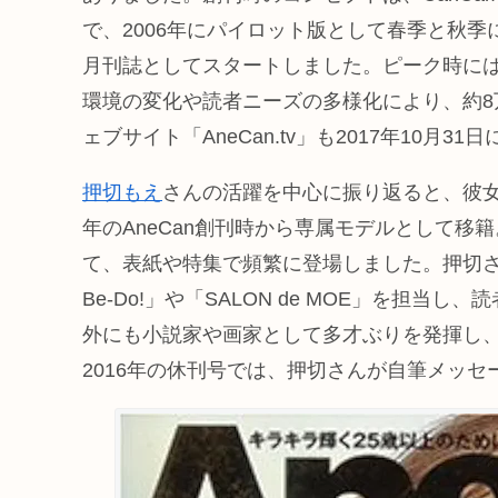
で、2006年にパイロット版として春季と秋季
月刊誌としてスタートしました。ピーク時には発
環境の変化や読者ニーズの多様化により、約
ェブサイト「AneCan.tv」も2017年10月3
押切もえ
さんの活躍を中心に振り返ると、彼女は
年のAneCan創刊時から専属モデルとして移
て、表紙や特集で頻繁に登場しました。押切さん
Be-Do!」や「SALON de MOE」を担
外にも小説家や画家として多才ぶりを発揮し、
2016年の休刊号では、押切さんが自筆メッセ