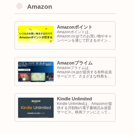
Amazon
Amazonポイント
Amazonポイントは、
Amazon.co.jpでのお買い物やキャ
ンペーンを通じて貯まるポイント
システムです。1ポイントが1円相
当として、商品の購入代金に利用
できます。このページでは
Amazon ポイントの使い方と貯め
方を解説します。
Amazonプライム
Amazonプライムは、
Amazon.co.jpが提供する有料会員
サービスで、さまざまな特典を享
受できるプログラム。このサービ
スは、配送の利便性向上からエン
ターテイメントの充実、さらには
限定割引までをカバーし、日常の
ショッピングや生活をサポートし
Kindle Unlimited
ます。
Kindle Unlimitedは、Amazonが提
供する月額制の電子書籍読み放題
サービス。映画ファンにとって
は、直接的に映画を視聴するサー
ビスではありませんが、映画の世
界をより深く理解し、楽しむため
の間接的なツールとして大変有効
です。