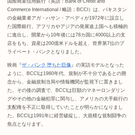
国際商業信用銀行（英語：Bank of Credit and
Commerce International / 略語：BCCI）は、パキスタン
の金融業者アガ・ハサン・アベディが1972年に設立し
た国際銀行。アフリカやアジアの発展途上国へも積極的
に進出し、開業から10年後には78カ国に4000以上の支
店をもち、資産は200億米ドルを超え、世界第7位のプ
ライベート・バンクとなりました。
映画『
ザ・バンク 堕ちた巨像
』の実話モデルとなった
ように、BCCIは1980年代、規制が不十分であるとの懸
念から、金融規制当局や情報機関が監視下に置きまし
た。その後の調査で、BCCIは巨額のマネーロンダリン
グやその他の金融犯罪に関与し、アメリカの大手銀行の
支配権を不正に取得していたことが明らかになりまし
た。BCCIは1991年に経営破綻し、大規模な規制闘争の
焦点となります。