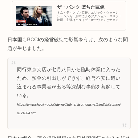
ザ・バンク 堕ちた巨像
トム・ティクヴァ監督、エリック・ウォーレ
ン・シンガー脚本によるアクション・スリラー
映画。主演はクライヴ・オーウェンとナオミ・
ワッツで、インターポールの捜査官とアメリカ
の地方検事が、商業銀行IBBCの汚職を共同で
捜査し、悪を追い詰めていきます。
日本国もBCCIの経営破綻で影響をうけ、次のような問
題が生じました。
同行東京支店が七月八日から臨時休業に入った
ため、預金の引出しができず、経営不安に追い
込まれる事業者が出る等深刻な事態を惹起して
いる。
https://www.shugiin.go.jp/internet/itdb_shitsumona.nsf/html/shitsumon/
a121004.htm