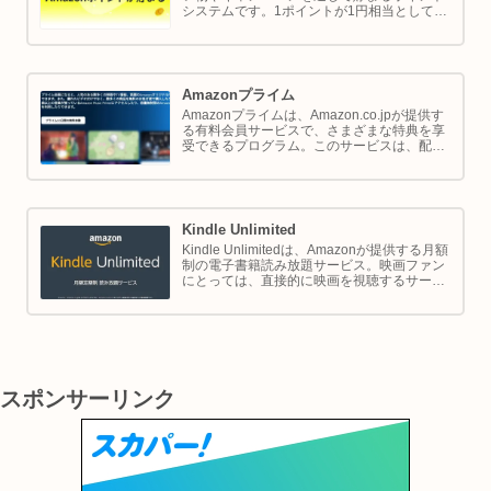
システムです。1ポイントが1円相当として、
商品の購入代金に利用できます。このページ
では Amazon ポイントの使い方と貯め方を解
説します。
Amazonプライム
Amazonプライムは、Amazon.co.jpが提供す
る有料会員サービスで、さまざまな特典を享
受できるプログラム。このサービスは、配送
の利便性向上からエンターテイメントの充
実、さらには限定割引までをカバーし、日常
のショッピングや生活をサポートします。
Kindle Unlimited
Kindle Unlimitedは、Amazonが提供する月額
制の電子書籍読み放題サービス。映画ファン
にとっては、直接的に映画を視聴するサービ
スではありませんが、映画の世界をより深く
理解し、楽しむための間接的なツールとして
大変有効です。
スポンサーリンク