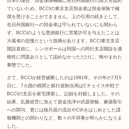
日本の場合、預金保険機構に在日外国銀行の加入を認め
ていないため、BCCIの東京支店預金者は預金保険で補
償を受けることができません。上の引用の続きとして、
在日外国銀行への預金者は守られていないにも関わら
ず、BCCIのような悪徳銀行に営業許可を与えたことは
大蔵省の怠慢だという指摘があります。BCCI東京支店
開設直前に、シンガポールは同国への同行支店開設を適
格性に問題ありとして認めなかっただけに、悔やまれた
事態でした。
さて、BCCIが経営破断したのは1991年。その年の7月5
日に、7カ国の税関と銀行規制当局はCチェイス作戦で
BCCIの支店を家宅捜索し、記録を封鎖しました。その
結果、乱脈経営に加えて資金洗浄や武器密輸、麻薬取引
への関与、更には核兵器の流出やCIAをはじめとした諜
報機関との関わりなど、数々の不祥事が明らかになりま
した。