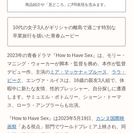
商品紹介や「見どころ」にPR表現を含みます。
10代の女子3人がギリシャの離島で過ごす特別な
卒業旅行を描いた青春ムービー
2023年の青春ドラマ『How to Have Sex』は、モリー・
マニング・ウォーカーが脚本・監督を務め、本作が監督
デビュー作。主演の
ミア・マッケナ＝ブルース
、
ララ・
ピーク
、エンヴァ・ルイスは、16歳の親友3人組で、休
暇中に新たな友情、性的プレッシャー、自分探しに遭遇
します。サミュエル・ボトムリー、ショーン・トーマ
ス、ローラ・アンブラーらも出演。
『How to Have Sex』は2023年5月19日、
カンヌ国際映
画祭
「ある視点」部門でワールドプレミア上映され、同