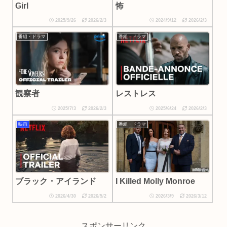
怖
Girl
2025/9/26
2026/2/3
2024/9/12
2026/2/3
番組・ドラマ
番組・ドラマ
観察者
レストレス
2025/7/3
2026/2/3
2025/6/24
2026/2/3
映画
番組・ドラマ
ブラック・アイランド
I Killed Molly Monroe
2026/4/30
2026/5/2
2026/3/9
2026/3/12
スポンサーリンク