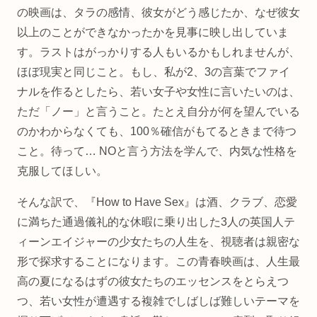
の映画は、タラの感情、彼女がどう感じたか、なぜ彼女
以上のことができなかったかを見事に映し出していま
す。ラストはがっかりする人もいるかもしれませんが、
ほぼ現実と同じこと。もし、私が2、3の言葉でファイ
ナルを作るとしたら、若い女子や女性に言いたいのは、
ただ「ノー」と言うこと。たとえ自分が何を望んでいる
のかわからなくても、100％確信がもてるときまで待つ
こと。待って… NOと言う方法を学んで、内気な性格を
克服してほしい。
そんな訳で、『How to Have Sex』は酒、クラブ、恋愛
に満ちた通過儀礼的な休暇に乗り出した3人の英国人テ
ィーンエイジャーの少女たちの人生を、視聴者は親密な
形で探求することになります。この青春映画は、人生最
高の夏になるはずの彼女たちのエッセンスをとらえつ
つ、若い女性が遭遇する複雑でしばしば難しいテーマを