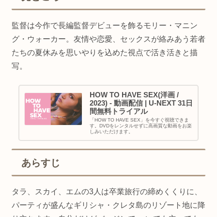
監督は今作で長編監督デビューを飾るモリー・マニン
グ・ウォーカー。友情や恋愛、セックスが絡みあう若者
たちの夏休みを思いやりを込めた視点で活き活きと描
写。
HOW TO HAVE SEX(洋画 /
2023) - 動画配信 | U-NEXT 31日
間無料トライアル
「HOW TO HAVE SEX」を今すぐ視聴できま
す。DVDをレンタルせずに高画質な動画をお楽
しみいただけます。
あらすじ
タラ、スカイ、エムの3人は卒業旅行の締めくくりに、
パーティが盛んなギリシャ・クレタ島のリゾート地に降