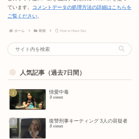
ています。
コメントデータの処理方法の詳細はこちらを
ご覧ください
。
ホーム
映画
How to Have Sex
人気記事（過去7日間）
情愛中毒
9 views
復讐刑事キーティング 3人の容疑者
8 views