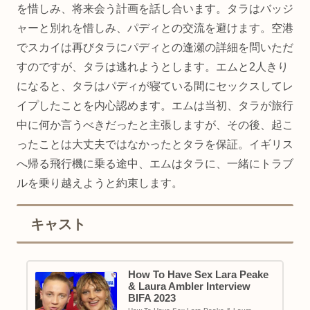
を惜しみ、将来会う計画を話し合います。タラはバッジ
ャーと別れを惜しみ、パディとの交流を避けます。空港
でスカイは再びタラにパディとの逢瀬の詳細を問いただ
すのですが、タラは逃れようとします。エムと2人きり
になると、タラはパディが寝ている間にセックスしてレ
イプしたことを内心認めます。エムは当初、タラが旅行
中に何か言うべきだったと主張しますが、その後、起こ
ったことは大丈夫ではなかったとタラを保証。イギリス
へ帰る飛行機に乗る途中、エムはタラに、一緒にトラブ
ルを乗り越えようと約束します。
キャスト
How To Have Sex Lara Peake
& Laura Ambler Interview
BIFA 2023