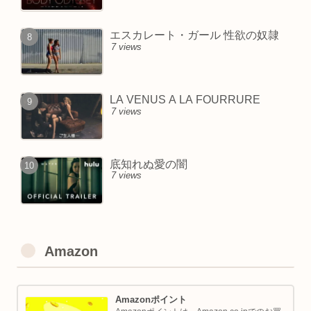
エスカレート・ガール 性欲の奴隷
7 views
LA VENUS A LA FOURRURE
7 views
底知れぬ愛の闇
7 views
Amazon
Amazonポイント