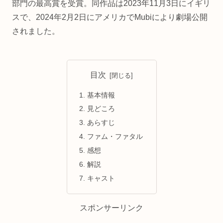
部門の最高賞を受賞。同作品は2023年11月3日にイギリ
スで、2024年2月2日にアメリカでMubiにより劇場公開
されました。
目次
基本情報
見どころ
あらすじ
ファム・ファタル
感想
解説
キャスト
スポンサーリンク