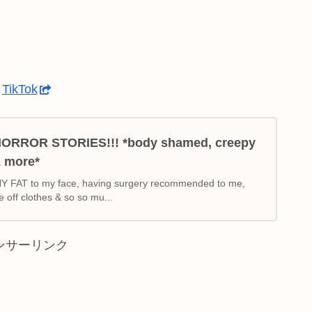
・
TikTok
RROR STORIES!!! *body shamed, creepy
 more*
NY FAT to my face, having surgery recommended to me,
 off clothes & so so mu...
ンサーリンク