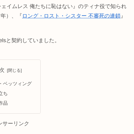
ェイムレス 俺たちに恥はない』のティナ役で知られ
7年）、『
ロング・ロスト・シスター 不審死の連鎖
』
delsと契約していました。
次
・ベッツィング
立ち
作品
ンサーリンク