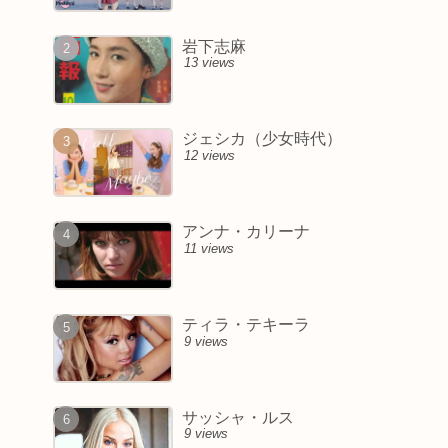
岩下志麻
13 views
ジェシカ（少女時代）
12 views
アンナ・カリーナ
11 views
ティラ・テキーラ
9 views
サッシャ・ルス
9 views