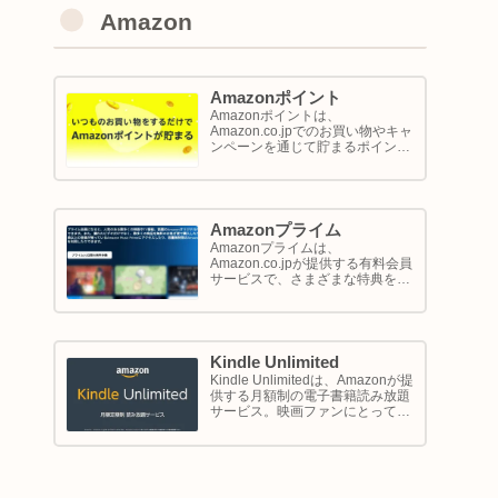
Amazon
Amazonポイント
Amazonポイントは、
Amazon.co.jpでのお買い物やキャ
ンペーンを通じて貯まるポイント
システムです。1ポイントが1円相
当として、商品の購入代金に利用
できます。このページでは
Amazon ポイントの使い方と貯め
方を解説します。
Amazonプライム
Amazonプライムは、
Amazon.co.jpが提供する有料会員
サービスで、さまざまな特典を享
受できるプログラム。このサービ
スは、配送の利便性向上からエン
ターテイメントの充実、さらには
限定割引までをカバーし、日常の
ショッピングや生活をサポートし
Kindle Unlimited
ます。
Kindle Unlimitedは、Amazonが提
供する月額制の電子書籍読み放題
サービス。映画ファンにとって
は、直接的に映画を視聴するサー
ビスではありませんが、映画の世
界をより深く理解し、楽しむため
の間接的なツールとして大変有効
です。