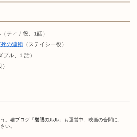
い（ティナ役、1話）
審死の連鎖
（ステイシー役）
ダブル、1 話）
ド役）
従う。猫ブログ「
碧眼のルル
」も運営中。映画の合間に、
ださい。