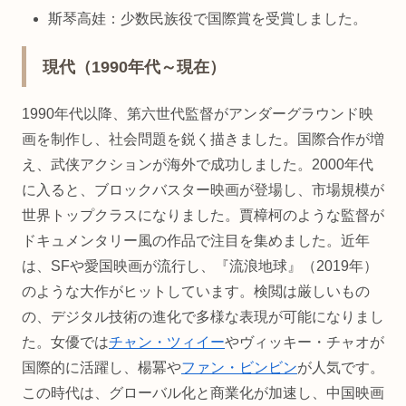
斯琴高娃：少数民族役で国際賞を受賞しました。
現代（1990年代～現在）
1990年代以降、第六世代監督がアンダーグラウンド映
画を制作し、社会問題を鋭く描きました。国際合作が増
え、武侠アクションが海外で成功しました。2000年代
に入ると、ブロックバスター映画が登場し、市場規模が
世界トップクラスになりました。賈樟柯のような監督が
ドキュメンタリー風の作品で注目を集めました。近年
は、SFや愛国映画が流行し、『流浪地球』（2019年）
のような大作がヒットしています。検閲は厳しいもの
の、デジタル技術の進化で多様な表現が可能になりまし
た。女優では
チャン・ツィイー
やヴィッキー・チャオが
国際的に活躍し、楊冪や
ファン・ビンビン
が人気です。
この時代は、グローバル化と商業化が加速し、中国映画