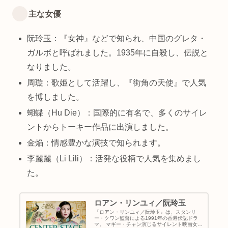
主な女優
阮玲玉：『女神』などで知られ、中国のグレタ・
ガルボと呼ばれました。1935年に自殺し、伝説と
なりました。
周璇：歌姫として活躍し、『街角の天使』で人気
を博しました。
蝴蝶（Hu Die）：国際的に有名で、多くのサイレ
ントからトーキー作品に出演しました。
金焔：情感豊かな演技で知られます。
李麗麗（Li Lili）：活発な役柄で人気を集めまし
た。
ロアン・リンユィ／阮玲玉
『ロアン・リンユィ／阮玲玉』は、スタンリ
ー・クワン監督による1991年の香港伝記ドラ
マ。 マギー・チャン演じるサイレント映画女