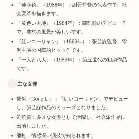
『芙蓉鎮』（1986年）：謝晋監督の代表作で、社
会変革を描きます。
『黄色い大地』（1984年）：陳凱歌のデビュー作
で、農村の風景が美しいです。
『紅いコーリャン』（1988年）：張芸謀監督、鞏
俐主演の国際的ヒット作です。
『一人と八人』（1983年）：第五世代の初期作品
です。
主な女優
鞏俐（Gong Li）：『紅いコーリャン』でデビュー
し、張芸謀作品のミューズとなりました。
劉暁慶：多才な女優として活躍し、社会派作品に
出演しました。
潘虹：情感深い演技で知られます。