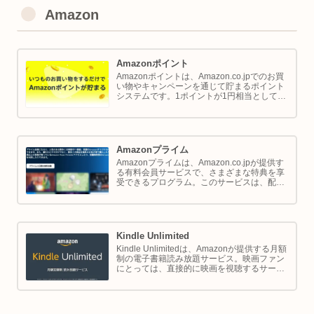
Amazon
Amazonポイント
Amazonポイントは、Amazon.co.jpでのお買
い物やキャンペーンを通じて貯まるポイント
システムです。1ポイントが1円相当として、
商品の購入代金に利用できます。このページ
では Amazon ポイントの使い方と貯め方を解
説します。
Amazonプライム
Amazonプライムは、Amazon.co.jpが提供す
る有料会員サービスで、さまざまな特典を享
受できるプログラム。このサービスは、配送
の利便性向上からエンターテイメントの充
実、さらには限定割引までをカバーし、日常
のショッピングや生活をサポートします。
Kindle Unlimited
Kindle Unlimitedは、Amazonが提供する月額
制の電子書籍読み放題サービス。映画ファン
にとっては、直接的に映画を視聴するサービ
スではありませんが、映画の世界をより深く
理解し、楽しむための間接的なツールとして
大変有効です。