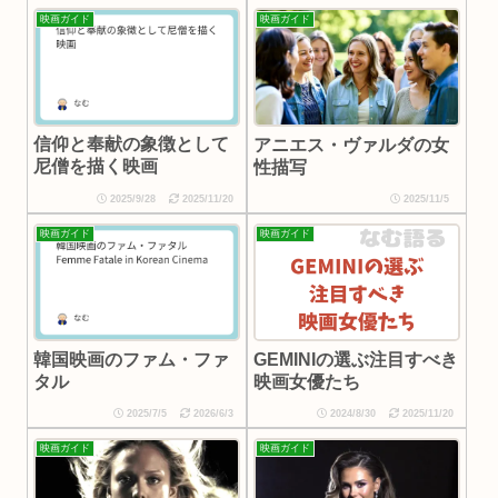
映画ガイド
映画ガイド
信仰と奉献の象徴として
アニエス・ヴァルダの女
尼僧を描く映画
性描写
2025/9/28
2025/11/20
2025/11/5
映画ガイド
映画ガイド
韓国映画のファム・ファ
GEMINIの選ぶ注目すべき
タル
映画女優たち
2025/7/5
2026/6/3
2024/8/30
2025/11/20
映画ガイド
映画ガイド