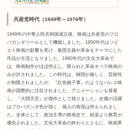
優、阮玲玉（1910～1935年）の生涯とキャリ
アを描く。マギーは1992年のベルリン国際映
画祭で最優秀女優賞を受賞しています。
共産党時代（1949年～1976年）
1949年の中華人民共和国成立後、映画は共産党のプロ
パガンダツールとして機能しました。1950年代はソビ
エト映画の影響を受け、集団主義や革命をテーマにした
作品が主流となりました。1960年代の文化大革命で
は、映画制作がほぼ停止し、限られた革命オペラ映画の
みが許されました。この時代は、検閲が厳しく、芸術性
が制限されましたが、『紅色娘子軍』のようなバレエ映
画が国際的に注目されました。アニメーションも発展
し、『大鬧天宮』が傑作として残りました。女優の活躍
はプロパガンダ色が強く、個人の表現は抑えられまし
た。全体として、政治主導の映画史で、娯楽より教育が
優先されました。文化大革命の終わりとともに、映画界