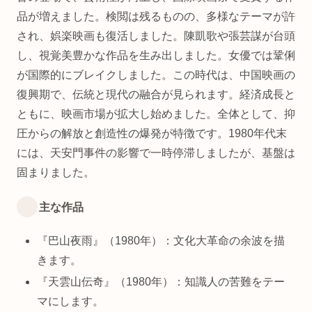
品が増えました。検閲は残るものの、多様なテーマが許
され、娯楽映画も復活しました。陳凱歌や張芸謀が台頭
し、視覚美豊かな作品を生み出しました。女優では鞏俐
が国際的にブレイクしました。この時代は、中国映画の
復興期で、伝統と現代の融合が見られます。経済成長と
ともに、映画市場が拡大し始めました。全体として、抑
圧からの解放と創造性の爆発が特徴です。1980年代末
には、天安門事件の影響で一時停滞しましたが、基盤は
固まりました。
主な作品
『巴山夜雨』（1980年）：文化大革命の余波を描
きます。
『天雲山伝奇』（1980年）：知識人の苦難をテー
マにします。