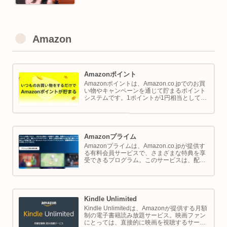
Amazon
Amazonポイント
Amazonポイントは、Amazon.co.jpでのお買
い物やキャンペーンを通じて貯まるポイント
システムです。1ポイントが1円相当として、
商品の購入代金に利用できます。このページ
では Amazon ポイントの使い方と貯め方を解
説します。
Amazonプライム
Amazonプライムは、Amazon.co.jpが提供す
る有料会員サービスで、さまざまな特典を享
受できるプログラム。このサービスは、配送
の利便性向上からエンターテイメントの充
実、さらには限定割引までをカバーし、日常
のショッピングや生活をサポートします。
Kindle Unlimited
Kindle Unlimitedは、Amazonが提供する月額
制の電子書籍読み放題サービス。映画ファン
にとっては、直接的に映画を視聴するサービ