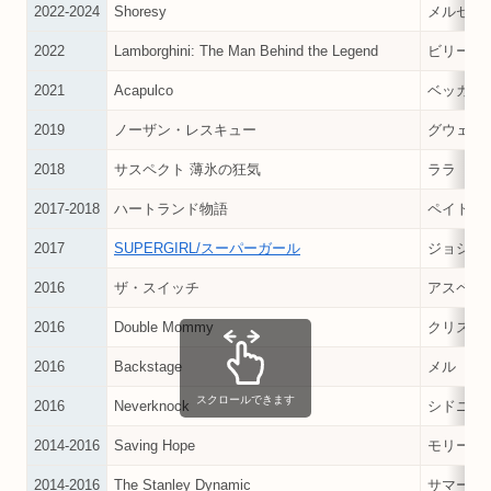
2022-2024
Shoresy
メルセデ
2022
Lamborghini: The Man Behind the Legend
ビリー・
2021
Acapulco
ベッカ
2019
ノーザン・レスキュー
グウェン
2018
サスペクト 薄氷の狂気
ララ
2017-2018
ハートランド物語
ペイトン
2017
SUPERGIRL/スーパーガール
ジョシー
2016
ザ・スイッチ
アスペン
2016
Double Mommy
クリステ
2016
Backstage
メル
スクロールできます
2016
Neverknock
シドニー
2014-2016
Saving Hope
モリー・
2014-2016
The Stanley Dynamic
サマー