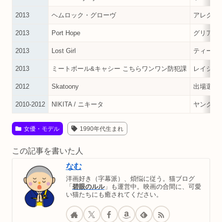
2013
ヘムロック・グローヴ
アレクサ
2013
Port Hope
グリア・
2013
Lost Girl
ティーン
2013
ミートボール&キャシー こちらワンワン防犯課
レイシー
2012
Skatoony
出場選手
2010-2012
NIKITA / ニキータ
ヤング・
女優・モデル
1990年代生まれ
この記事を書いた人
なむ
洋画好き（字幕派）、煩悩に従う。猫ブログ
「
碧眼のルル
」も運営中。映画の合間に、可愛
い猫たちにも癒されてください。