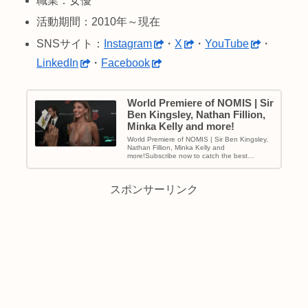
職業：
女優
活
動期間：
2010年～現在
SNSサイト：
Instagram
・
X
・
YouTube
・
LinkedIn
・
Facebook
World Premiere of NOMIS | Sir
Ben Kingsley, Nathan Fillion,
Minka Kelly and more!
World Premiere of NOMIS | Sir Ben Kingsley,
Nathan Fillion, Minka Kelly and
more!Subscribe now to catch the best
upcomin...
スポンサーリンク