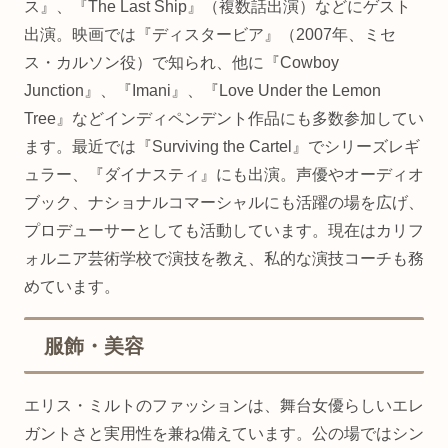
ス』、『The Last Ship』（複数話出演）などにゲスト
出演。映画では『ディスタービア』（2007年、ミセ
ス・カルソン役）で知られ、他に『Cowboy
Junction』、『Imani』、『Love Under the Lemon
Tree』などインディペンデント作品にも多数参加してい
ます。最近では『Surviving the Cartel』でシリーズレギ
ュラー、『ダイナスティ』にも出演。声優やオーディオ
ブック、ナショナルコマーシャルにも活躍の場を広げ、
プロデューサーとしても活動しています。現在はカリフ
ォルニア芸術学校で演技を教え、私的な演技コーチも務
めています。
服飾・美容
エリス・ミルトのファッションは、舞台女優らしいエレ
ガントさと実用性を兼ね備えています。公の場ではシン