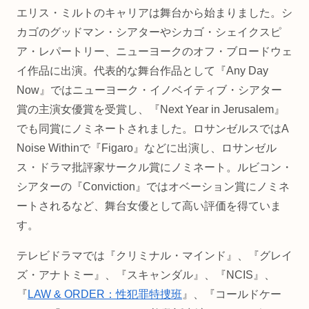
エリス・ミルトのキャリアは舞台から始まりました。シ
カゴのグッドマン・シアターやシカゴ・シェイクスピ
ア・レパートリー、ニューヨークのオフ・ブロードウェ
イ作品に出演。代表的な舞台作品として『Any Day
Now』ではニューヨーク・イノベイティブ・シアター
賞の主演女優賞を受賞し、『Next Year in Jerusalem』
でも同賞にノミネートされました。ロサンゼルスではA
Noise Withinで『Figaro』などに出演し、ロサンゼル
ス・ドラマ批評家サークル賞にノミネート。ルビコン・
シアターの『Conviction』ではオベーション賞にノミネ
ートされるなど、舞台女優として高い評価を得ていま
す。
テレビドラマでは『クリミナル・マインド』、『グレイ
ズ・アナトミー』、『スキャンダル』、『NCIS』、
『
LAW & ORDER：性犯罪特捜班
』、『コールドケー