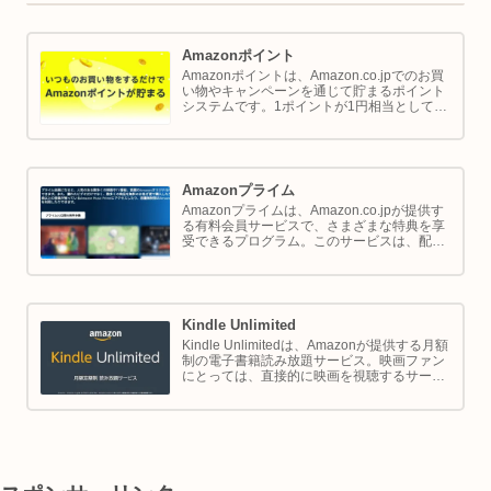
Amazonポイント
Amazonポイントは、Amazon.co.jpでのお買
い物やキャンペーンを通じて貯まるポイント
システムです。1ポイントが1円相当として、
商品の購入代金に利用できます。このページ
では Amazon ポイントの使い方と貯め方を解
説します。
Amazonプライム
Amazonプライムは、Amazon.co.jpが提供す
る有料会員サービスで、さまざまな特典を享
受できるプログラム。このサービスは、配送
の利便性向上からエンターテイメントの充
実、さらには限定割引までをカバーし、日常
のショッピングや生活をサポートします。
Kindle Unlimited
Kindle Unlimitedは、Amazonが提供する月額
制の電子書籍読み放題サービス。映画ファン
にとっては、直接的に映画を視聴するサービ
スではありませんが、映画の世界をより深く
理解し、楽しむための間接的なツールとして
大変有効です。