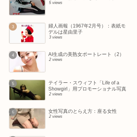
5 views
婦人画報（1967年2月号）：表紙モ
デルは星由里子
3 views
AI生成の美熟女ポートレート（2）
2 views
テイラー・スウィフト「Life of a
Showgirl」用プロモーショナル写真
2 views
女性写真のとらえ方：座る女性
2 views