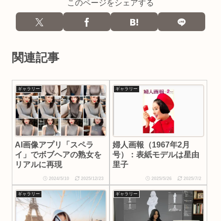
このページをシェアする
関連記事
ギャラリー
ギャラリー
AI画像アプリ「スペラ
婦人画報（1967年2月
イ」でボブヘアの熟女を
号）：表紙モデルは星由
リアルに再現
里子
2024/5/10
2025/12/23
2025/5/26
2025/7/2
ギャラリー
ギャラリー