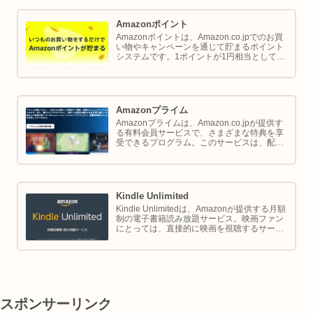
Amazonポイント
Amazonポイントは、Amazon.co.jpでのお買
い物やキャンペーンを通じて貯まるポイント
システムです。1ポイントが1円相当として、
商品の購入代金に利用できます。このページ
では Amazon ポイントの使い方と貯め方を解
説します。
Amazonプライム
Amazonプライムは、Amazon.co.jpが提供す
る有料会員サービスで、さまざまな特典を享
受できるプログラム。このサービスは、配送
の利便性向上からエンターテイメントの充
実、さらには限定割引までをカバーし、日常
のショッピングや生活をサポートします。
Kindle Unlimited
Kindle Unlimitedは、Amazonが提供する月額
制の電子書籍読み放題サービス。映画ファン
にとっては、直接的に映画を視聴するサービ
スではありませんが、映画の世界をより深く
理解し、楽しむための間接的なツールとして
大変有効です。
スポンサーリンク