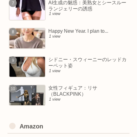
AI生成の魅惑：美熟女とシースルー
ランジェリーの誘惑
1 view
Happy New Year. I plan to...
1 view
シドニー・スウィーニーのレッドカ
ーペット姿
1 view
女性フィギュア：リサ
（BLACKPINK）
1 view
Amazon