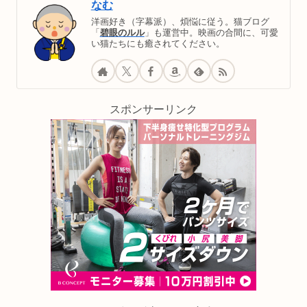
なむ
洋画好き（字幕派）、煩悩に従う。猫ブログ
「
碧眼のルル
」も運営中。映画の合間に、可愛
い猫たちにも癒されてください。
スポンサーリンク