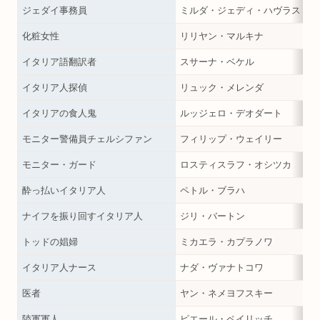
ジェダイ事務員
ミルダ・ジェディ・ハヴラス
化粧女性
リリヤン・マルキナ
イタリア語翻訳者
スサーナ・ベケル
イタリア人探偵
リュック・メレンダ
イタリアの食人鬼
ルッジェロ・デオダート
モニター警備員チェルシファン
フィリップ・ウェイリー
モニター・ガード
ロスティスラフ・オシツカ
酔っ払いイタリア人
ペトル・ブラハ
ナイフを振り回すイタリア人
ジリ・バートン
トッドの娼婦
ミカエラ・カプラノワ
イタリア人ナース
ナダ・ヴァナトコワ
医者
ヤン・ネメヨフスキー
陸軍軍人
ピエール・ペイリッチ