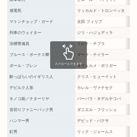
感電死
リッカルド・トロンベッタ
マトンチョップ・ガード
太田 フィリプ
列車のウェイター
ジリ・ハジュディラ
浴槽警備員
ミレク・チプラ
ブルース・ボーナス卿
マーク・テイラー
スクロールできます
ポール・ブレン
ギリェルメ・ボリガー
酔っぱらいのイギリス人
クリス・ヒューイット
デビルク人形
カレル・ヴァナセク
キノコ姫／ナターリヤ
バーバラ・ネデルヤコバ
首切りファニーパック男
ダニエル・フリッシュ
ハンマー男
デビッド・バクサ
釘男
リック・ジェームス