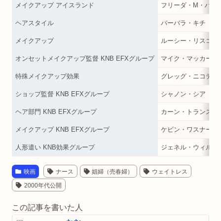
メイクアップ アイスランド
フリーダ・M・ハル
ヘアスタイル
バーバラ・キチ
メイクアップ
ルーシー・リスコバ
オンセットメイクアップ監督 KNB EFXグループ
マイク・マッカーテ
特殊メイクアップ効果
グレッグ・ニコテロ
ショップ監督 KNB EFXグループ
シャノン・シア
ヘア部門 KNB EFXグループ
カーン・トランス
メイクアップ KNB EFXグループ
ケビン・ワスナー
人形遣い KNB効果グループ
ジェネル・ウィルソ
映画
ナース
娼婦（売春婦）
ウェイトレス
2000年代公開
この記事を書いた人