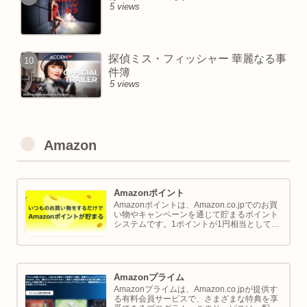
5 views
探偵ミス・フィッシャー 華麗なる事
件簿
5 views
Amazon
Amazonポイント
Amazonポイントは、Amazon.co.jpでのお買
い物やキャンペーンを通じて貯まるポイント
システムです。1ポイントが1円相当として、
商品の購入代金に利用できます。このページ
では Amazon ポイントの使い方と貯め方を解
説します。
Amazonプライム
Amazonプライムは、Amazon.co.jpが提供す
る有料会員サービスで、さまざまな特典を享