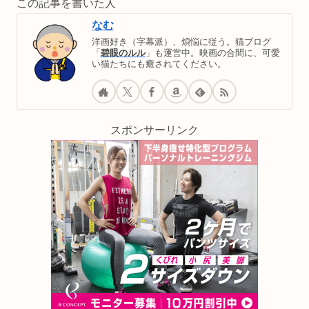
この記事を書いた人
なむ
洋画好き（字幕派）、煩悩に従う。猫ブログ
「
碧眼のルル
」も運営中。映画の合間に、可愛
い猫たちにも癒されてください。
スポンサーリンク