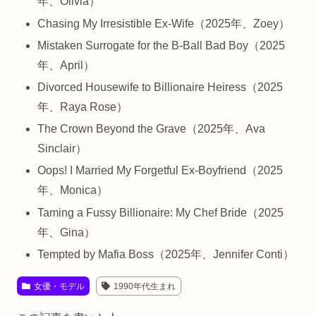
年、Olivia）
Chasing My Irresistible Ex-Wife（2025年、Zoey）
Mistaken Surrogate for the B-Ball Bad Boy（2025
年、April）
Divorced Housewife to Billionaire Heiress（2025
年、Raya Rose）
The Crown Beyond the Grave（2025年、Ava
Sinclair）
Oops! I Married My Forgetful Ex-Boyfriend（2025
年、Monica）
Taming a Fussy Billionaire: My Chef Bride（2025
年、Gina）
Tempted by Mafia Boss（2025年、Jennifer Conti）
女優・モデル
1990年代生まれ