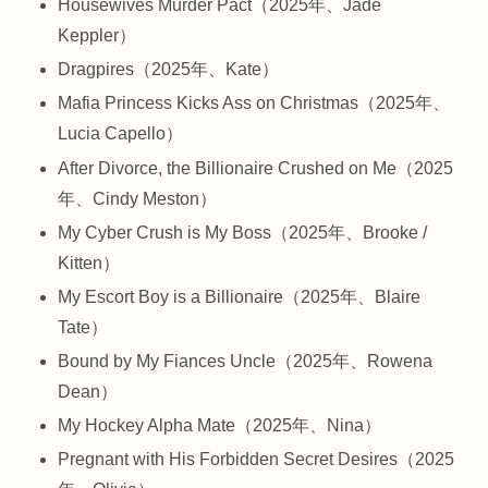
Housewives Murder Pact（2025年、Jade
Keppler）
Dragpires（2025年、Kate）
Mafia Princess Kicks Ass on Christmas（2025年、
Lucia Capello）
After Divorce, the Billionaire Crushed on Me（2025
年、Cindy Meston）
My Cyber Crush is My Boss（2025年、Brooke /
Kitten）
My Escort Boy is a Billionaire（2025年、Blaire
Tate）
Bound by My Fiances Uncle（2025年、Rowena
Dean）
My Hockey Alpha Mate（2025年、Nina）
Pregnant with His Forbidden Secret Desires（2025