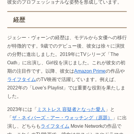
彼女のプロフェッショナルな姿勢を形成しています。
経歴
ジェシー・ヴォーンの経歴は、モデルから女優への移行
が特徴的です。9歳でのデビュー後、彼女は徐々に演技
の分野に進出しました。2019年にTVシリーズ「The
Oath」に出演し、Girl役を演じました。これが彼女の初
期の注目作です。以降、彼女は
Amazon Prime
の作品や
ライフタイム
のTV映画で活躍しています。例えば、
2022年の「Love’s Playlist」では重要な役割を果たしま
した。
2023年には「
ミストレス 容疑者となった愛人
」と
「
ザ・ネイバーズ・アー・ウォッチング（原題）
」に出
演し、どちらも
ライフタイム
Movie Networkの作品で