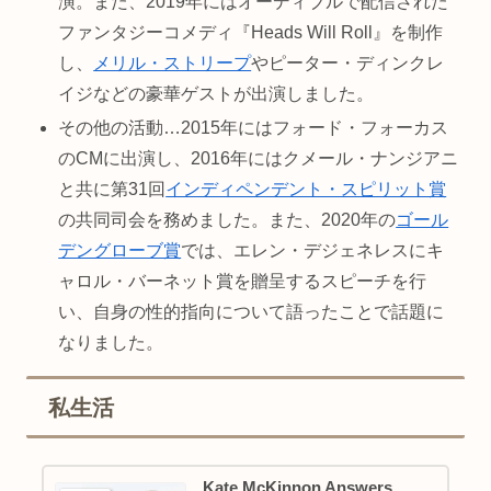
演。また、2019年にはオーディブルで配信された
ファンタジーコメディ『Heads Will Roll』を制作
し、
メリル・ストリープ
やピーター・ディンクレ
イジなどの豪華ゲストが出演しました。
その他の活動…2015年にはフォード・フォーカス
のCMに出演し、2016年にはクメール・ナンジアニ
と共に第31回
インディペンデント・スピリット賞
の共同司会を務めました。また、2020年の
ゴール
デングローブ賞
では、エレン・デジェネレスにキ
ャロル・バーネット賞を贈呈するスピーチを行
い、自身の性的指向について語ったことで話題に
なりました。
私生活
Kate McKinnon Answers