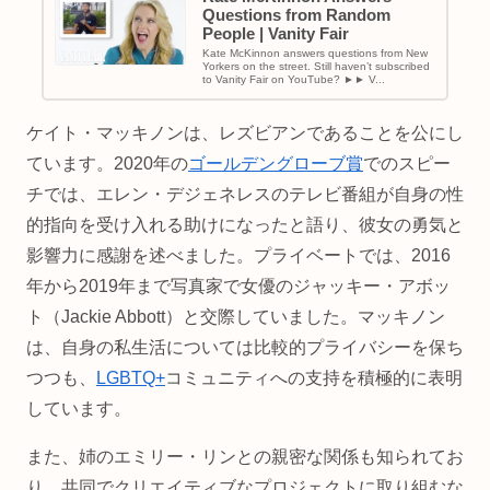
Questions from Random
People | Vanity Fair
Kate McKinnon answers questions from New
Yorkers on the street. Still haven’t subscribed
to Vanity Fair on YouTube? ►► V...
ケイト・マッキノンは、レズビアンであることを公にし
ています。2020年の
ゴールデングローブ賞
でのスピー
チでは、エレン・デジェネレスのテレビ番組が自身の性
的指向を受け入れる助けになったと語り、彼女の勇気と
影響力に感謝を述べました。プライベートでは、2016
年から2019年まで写真家で女優のジャッキー・アボッ
ト（Jackie Abbott）と交際していました。マッキノン
は、自身の私生活については比較的プライバシーを保ち
つつも、
LGBTQ+
コミュニティへの支持を積極的に表明
しています。
また、姉のエミリー・リンとの親密な関係も知られてお
り、共同でクリエイティブなプロジェクトに取り組むな