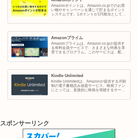
Amazonポイントは、Amazon.co.jpでのお買
い物やキャンペーンを通じて貯まるポイント
システムです。1ポイントが1円相当として、
商品の購入代金に利用できます。このページ
では Amazon ポイントの使い方と貯め方を解
説します。
Amazonプライム
Amazonプライムは、Amazon.co.jpが提供す
る有料会員サービスで、さまざまな特典を享
受できるプログラム。このサービスは、配送
の利便性向上からエンターテイメントの充
実、さらには限定割引までをカバーし、日常
のショッピングや生活をサポートします。
Kindle Unlimited
Kindle Unlimitedは、Amazonが提供する月額
制の電子書籍読み放題サービス。映画ファン
にとっては、直接的に映画を視聴するサービ
スではありませんが、映画の世界をより深く
理解し、楽しむための間接的なツールとして
大変有効です。
スポンサーリンク