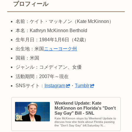
プロフィール
名前：ケイト・マッキノン（Kate McKinnon）
本名：Kathryn McKinnon Berthold
生年月日：1984年1月6日（42歳）
出生地：米国
ニューヨーク州
国籍：米国
ジャンル：コメディアン、女優
活動期間：2007年～現在
SNSサイト：
Instagram
・
Tumblr
Weekend Update: Kate
McKinnon on Florida's "Don't
Say Gay" Bill - SNL
Kate McKinnon stops by Weekend Update to
discuss how she feels about Florida passing
the "Don't Say Gay" bill.Saturday N...