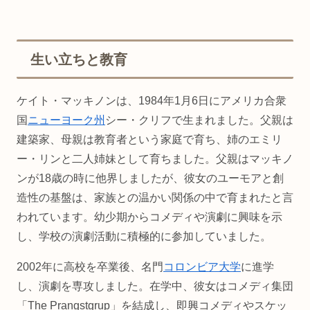
生い立ちと教育
ケイト・マッキノンは、1984年1月6日にアメリカ合衆
国
ニューヨーク州
シー・クリフで生まれました。父親は
建築家、母親は教育者という家庭で育ち、姉のエミリ
ー・リンと二人姉妹として育ちました。父親はマッキノ
ンが18歳の時に他界しましたが、彼女のユーモアと創
造性の基盤は、家族との温かい関係の中で育まれたと言
われています。幼少期からコメディや演劇に興味を示
し、学校の演劇活動に積極的に参加していました。
2002年に高校を卒業後、名門
コロンビア大学
に進学
し、演劇を専攻しました。在学中、彼女はコメディ集団
「The Prangstgrup」を結成し、即興コメディやスケッ