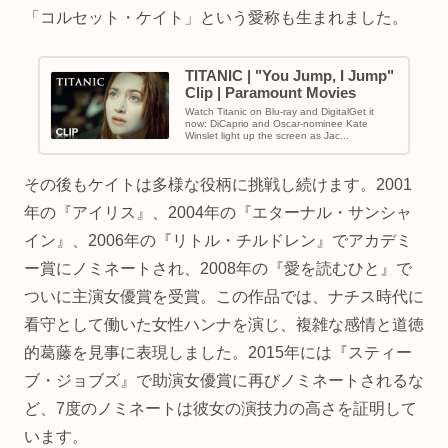
「コルセット・ケイト」という愛称も生まれました。
TITANIC | "You Jump, I Jump"
Clip | Paramount Movies
Watch Titanic on Blu-ray and DigitalGet it
now: DiCaprio and Oscar-nominee Kate
Winslet light up the screen as Jac...
その後もケイトは多様な役柄に挑戦し続けます。2001
年の『アイリス』、2004年の『エターナル・サンシャ
イン』、2006年の『リトル・チルドレン』でアカデミ
ー賞にノミネートされ、2008年の『愛を読むひと』で
ついに主演女優賞を受賞。この作品では、ナチス時代に
看守として働いた女性ハンナを演じ、複雑な感情と道徳
的葛藤を見事に表現しました。2015年には『スティー
ブ・ジョブズ』で助演女優賞に再びノミネートされるな
ど、7度のノミネートは彼女の演技力の高さを証明して
います。