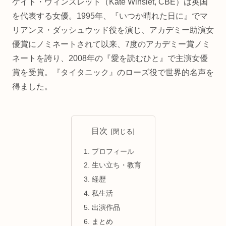
ケイト・ウィンスレット（Kate Winslet, CBE）は英国
を代表する女優。1995年、『いつか晴れた日に』でマ
リアンヌ・ダッシュウッド役を演じ、アカデミー助演女
優賞にノミネートされて以来、7度のアカデミー賞ノミ
ネートを誇り、2008年の『愛を読むひと』で主演女優
賞を受賞。『タイタニック』のローズ役で世界的名声を
得ました。
目次
プロフィール
生い立ち・教育
経歴
私生活
出演作品
まとめ