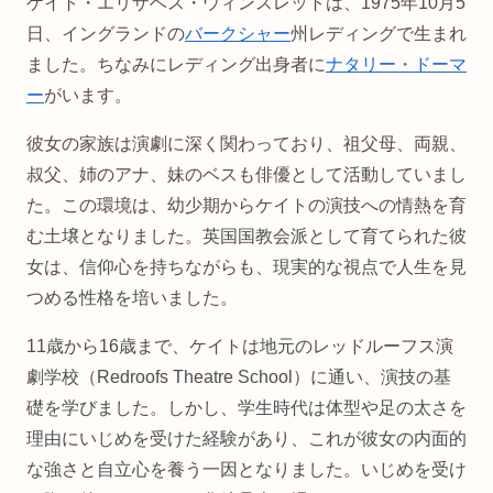
ケイト・エリザベス・ウィンスレットは、1975年10月5
日、イングランドの
バークシャー
州レディングで生まれ
ました。ちなみにレディング出身者に
ナタリー・ドーマ
ー
がいます。
彼女の家族は演劇に深く関わっており、祖父母、両親、
叔父、姉のアナ、妹のベスも俳優として活動していまし
た。この環境は、幼少期からケイトの演技への情熱を育
む土壌となりました。英国国教会派として育てられた彼
女は、信仰心を持ちながらも、現実的な視点で人生を見
つめる性格を培いました。
11歳から16歳まで、ケイトは地元のレッドルーフス演
劇学校（Redroofs Theatre School）に通い、演技の基
礎を学びました。しかし、学生時代は体型や足の太さを
理由にいじめを受けた経験があり、これが彼女の内面的
な強さと自立心を養う一因となりました。いじめを受け