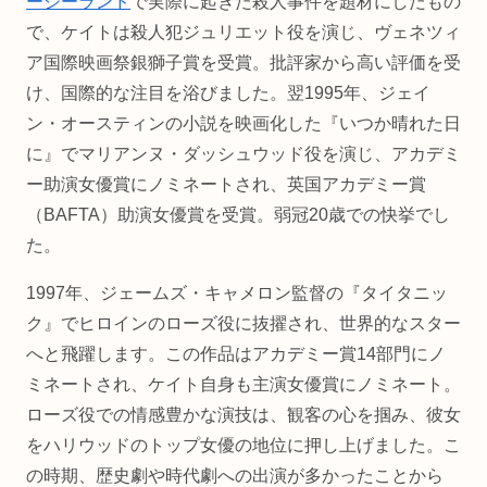
ージーランド
で実際に起きた殺人事件を題材にしたもの
で、ケイトは殺人犯ジュリエット役を演じ、ヴェネツィ
ア国際映画祭銀獅子賞を受賞。批評家から高い評価を受
け、国際的な注目を浴びました。翌1995年、ジェイ
ン・オースティンの小説を映画化した『いつか晴れた日
に』でマリアンヌ・ダッシュウッド役を演じ、アカデミ
ー助演女優賞にノミネートされ、英国アカデミー賞
（BAFTA）助演女優賞を受賞。弱冠20歳での快挙でし
た。
1997年、ジェームズ・キャメロン監督の『タイタニッ
ク』でヒロインのローズ役に抜擢され、世界的なスター
へと飛躍します。この作品はアカデミー賞14部門にノ
ミネートされ、ケイト自身も主演女優賞にノミネート。
ローズ役での情感豊かな演技は、観客の心を掴み、彼女
をハリウッドのトップ女優の地位に押し上げました。こ
の時期、歴史劇や時代劇への出演が多かったことから