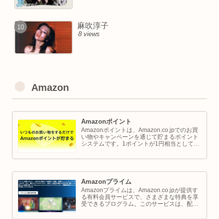
麻吹淳子
8 views
Amazon
Amazonポイント
Amazonポイントは、Amazon.co.jpでのお買
い物やキャンペーンを通じて貯まるポイント
システムです。1ポイントが1円相当として、
商品の購入代金に利用できます。このページ
では Amazon ポイントの使い方と貯め方を解
説します。
Amazonプライム
Amazonプライムは、Amazon.co.jpが提供す
る有料会員サービスで、さまざまな特典を享
受できるプログラム。このサービスは、配送
の利便性向上からエンターテイメントの充
実、さらには限定割引までをカバーし、日常