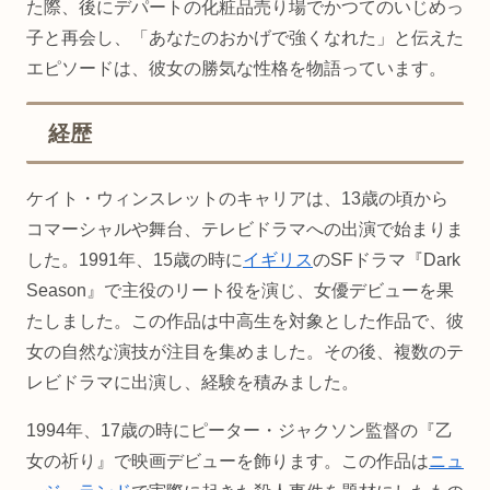
た際、後にデパートの化粧品売り場でかつてのいじめっ
子と再会し、「あなたのおかげで強くなれた」と伝えた
エピソードは、彼女の勝気な性格を物語っています。
経歴
ケイト・ウィンスレットのキャリアは、13歳の頃から
コマーシャルや舞台、テレビドラマへの出演で始まりま
した。1991年、15歳の時に
イギリス
のSFドラマ『Dark
Season』で主役のリート役を演じ、女優デビューを果
たしました。この作品は中高生を対象とした作品で、彼
女の自然な演技が注目を集めました。その後、複数のテ
レビドラマに出演し、経験を積みました。
1994年、17歳の時にピーター・ジャクソン監督の『乙
女の祈り』で映画デビューを飾ります。この作品は
ニュ