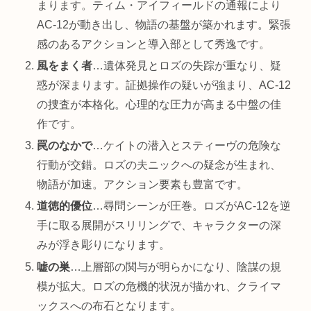
まります。ティム・アイフィールドの通報により
AC-12が動き出し、物語の基盤が築かれます。緊張
感のあるアクションと導入部として秀逸です。
風をまく者
…遺体発見とロズの失踪が重なり、疑
惑が深まります。証拠操作の疑いが強まり、AC-12
の捜査が本格化。心理的な圧力が高まる中盤の佳
作です。
罠のなかで
…ケイトの潜入とスティーヴの危険な
行動が交錯。ロズの夫ニックへの疑念が生まれ、
物語が加速。アクション要素も豊富です。
道徳的優位
…尋問シーンが圧巻。ロズがAC-12を逆
手に取る展開がスリリングで、キャラクターの深
みが浮き彫りになります。
嘘の巣
…上層部の関与が明らかになり、陰謀の規
模が拡大。ロズの危機的状況が描かれ、クライマ
ックスへの布石となります。