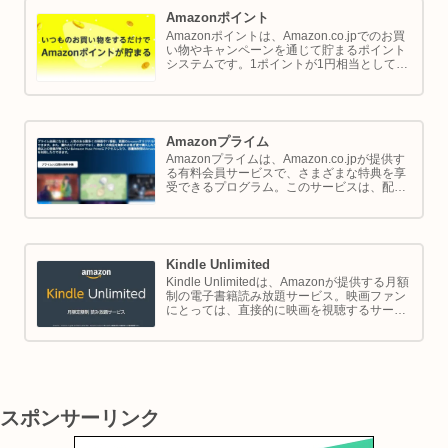
Amazonポイント
Amazonポイントは、Amazon.co.jpでのお買
い物やキャンペーンを通じて貯まるポイント
システムです。1ポイントが1円相当として、
商品の購入代金に利用できます。このページ
では Amazon ポイントの使い方と貯め方を解
説します。
Amazonプライム
Amazonプライムは、Amazon.co.jpが提供す
る有料会員サービスで、さまざまな特典を享
受できるプログラム。このサービスは、配送
の利便性向上からエンターテイメントの充
実、さらには限定割引までをカバーし、日常
のショッピングや生活をサポートします。
Kindle Unlimited
Kindle Unlimitedは、Amazonが提供する月額
制の電子書籍読み放題サービス。映画ファン
にとっては、直接的に映画を視聴するサービ
スではありませんが、映画の世界をより深く
理解し、楽しむための間接的なツールとして
大変有効です。
スポンサーリンク