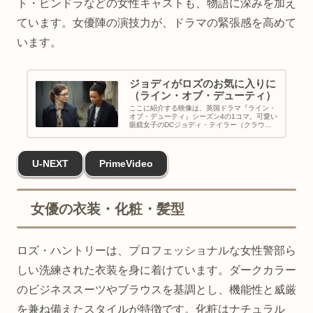
ト・ビンドラなどの女性キャストも、物語に深みを加え
ています。女優陣の演技力が、ドラマの緊張感を高めて
います。
ジョディがロズのお気に入りに
（ライン・オブ・デューティ）
ここに紹介する映像は、英国ドラマ『ライン・
オブ・デューティ』シーズン4の1コマ。可愛い
眼鏡女子のDCジョディ・テイラー（クラウデ
ィア・ジェシー）がカッコいい美熟女上司の
DCIロズ・ハントリー（タンディ・ニュート
ン）から気に入られます。
U-NEXT
PrimeVideo
女優の衣装・化粧・髪型
ロズ・ハントリーは、プロフェッショナルな女性警部ら
しい洗練された衣装を身に着けています。ダークカラー
のビジネススーツやブラウスを基調とし、機能性と威厳
を兼ね備えたスタイルが特徴です。化粧はナチュラル