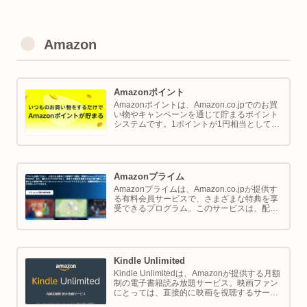
Amazon
Amazonポイント
Amazonポイントは、Amazon.co.jpでのお買
い物やキャンペーンを通じて貯まるポイント
システムです。1ポイントが1円相当として、
商品の購入代金に利用できます。このページ
では Amazon ポイントの使い方と貯め方を解
説します。
Amazonプライム
Amazonプライムは、Amazon.co.jpが提供す
る有料会員サービスで、さまざまな特典を享
受できるプログラム。このサービスは、配送
の利便性向上からエンターテイメントの充
実、さらには限定割引までをカバーし、日常
のショッピングや生活をサポートします。
Kindle Unlimited
Kindle Unlimitedは、Amazonが提供する月額
制の電子書籍読み放題サービス。映画ファン
にとっては、直接的に映画を視聴するサービ
スではありませんが、映画の世界をより深く