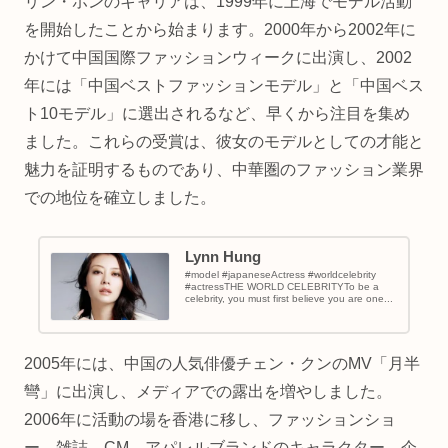
リン・ホンのキャリアは、1999年に上海でモデル活動
を開始したことから始まります。2000年から2002年に
かけて中国国際ファッションウィークに出演し、2002
年には「中国ベストファッションモデル」と「中国ベス
ト10モデル」に選出されるなど、早くから注目を集め
ました。これらの受賞は、彼女のモデルとしての才能と
魅力を証明するものであり、中華圏のファッション業界
での地位を確立しました。
Lynn Hung
#model #japaneseActress #worldcelebrity
#actressTHE WORLD CELEBRITYTo be a
celebrity, you must first believe you are one...
2005年には、中国の人気俳優チェン・クンのMV「月半
彎」に出演し、メディアでの露出を増やしました。
2006年に活動の場を香港に移し、ファッションショ
ー、雑誌、CM、アパレルブランドのキャラクター、企