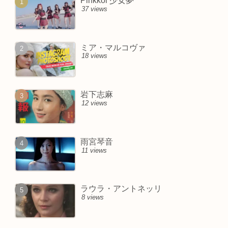
Pinkkoi 少女夢
37 views
ミア・マルコヴァ
18 views
岩下志麻
12 views
雨宮琴音
11 views
ラウラ・アントネッリ
8 views