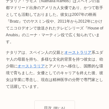
ナタリア・ラモス（Nathalia Ramos）はスペインの首
都マドリード出身のアメリカ人女優であり、かつて歌手
としても活動しておりました。彼女は2007年の映画
『Bratz』でのヤスミン役や、2011年から2012年にかけ
てニコロデオンで放送されたテレビシリーズ『House of
Anubis』のニーナ・マーティン役で広く知られていま
す。
ナタリアは、スペイン人の父親と
オーストラリア
系ユダ
ヤ人の母親を持ち、多様な文化的背景を持つ彼女は、幼
少期に
オーストラリア
とアメリカへ移住し、国際的な環
境で育ちました。女優としてのキャリアを終えた後、彼
女は学業に専念し、現在は精神医学の分野で専門家とし
て活躍しています。
目次