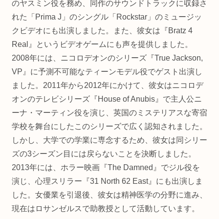
のヤスミン役を務め、同作のサウンドトラックに収録さ
れた「Prima J」のシングル「Rockstar」のミュージッ
クビデオにも出演しました。また、彼女は『Bratz 4
Real』というビデオゲームにも声を提供しました。
2008年には、ニコロデオンのシリーズ『True Jackson,
VP』に予測不可能なティーンモデル役でゲスト出演し
ました。2011年から2012年にかけて、彼女はニコロデ
オンのテレビシリーズ『House of Anubis』で主人公ニ
ーナ・マーティン役を演じ、英国のミステリアスな寄宿
学校を舞台にしたこのシリーズで広く認知されました。
しかし、大学での学業に専念するため、彼女は同シリー
ズの3シーズン目には戻らないことを決断しました。
2013年には、ホラー映画『The Damned』でジル役を
演じ、心理スリラー『31 North 62 East』にも出演しま
した。女優業を引退後、彼女は精神医学の分野に進み、
現在はロサンゼルスで助教授として活動しています。