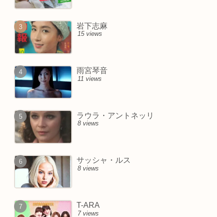
岩下志麻
15 views
雨宮琴音
11 views
ラウラ・アントネッリ
8 views
サッシャ・ルス
8 views
T-ARA
7 views