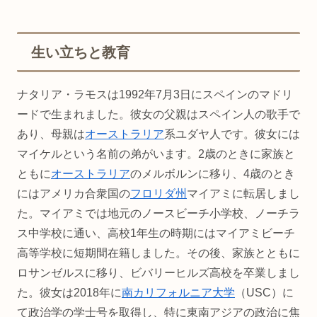
生い立ちと教育
ナタリア・ラモスは1992年7月3日にスペインのマドリ
ードで生まれました。彼女の父親はスペイン人の歌手で
あり、母親は
オーストラリア
系ユダヤ人です。彼女には
マイケルという名前の弟がいます。2歳のときに家族と
ともに
オーストラリア
のメルボルンに移り、4歳のとき
にはアメリカ合衆国の
フロリダ州
マイアミに転居しまし
た。マイアミでは地元のノースビーチ小学校、ノーチラ
ス中学校に通い、高校1年生の時期にはマイアミビーチ
高等学校に短期間在籍しました。その後、家族とともに
ロサンゼルスに移り、ビバリーヒルズ高校を卒業しまし
た。彼女は2018年に
南カリフォルニア大学
（USC）に
て政治学の学士号を取得し、特に東南アジアの政治に焦