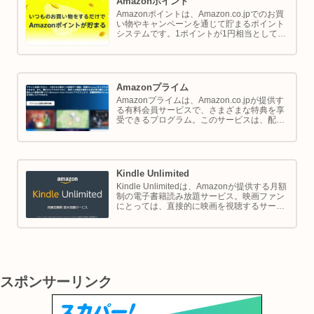
Amazonポイント
Amazonポイントは、Amazon.co.jpでのお買
い物やキャンペーンを通じて貯まるポイント
システムです。1ポイントが1円相当として、
商品の購入代金に利用できます。このページ
では Amazon ポイントの使い方と貯め方を解
説します。
Amazonプライム
Amazonプライムは、Amazon.co.jpが提供す
る有料会員サービスで、さまざまな特典を享
受できるプログラム。このサービスは、配送
の利便性向上からエンターテイメントの充
実、さらには限定割引までをカバーし、日常
のショッピングや生活をサポートします。
Kindle Unlimited
Kindle Unlimitedは、Amazonが提供する月額
制の電子書籍読み放題サービス。映画ファン
にとっては、直接的に映画を視聴するサービ
スではありませんが、映画の世界をより深く
理解し、楽しむための間接的なツールとして
大変有効です。
スポンサーリンク