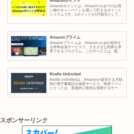
Amazonポイント
Amazonポイントは、Amazon.co.jpでのお買
い物やキャンペーンを通じて貯まるポイント
システムです。1ポイントが1円相当として、
商品の購入代金に利用できます。このページ
では Amazon ポイントの使い方と貯め方を解
説します。
Amazonプライム
Amazonプライムは、Amazon.co.jpが提供す
る有料会員サービスで、さまざまな特典を享
受できるプログラム。このサービスは、配送
の利便性向上からエンターテイメントの充
実、さらには限定割引までをカバーし、日常
のショッピングや生活をサポートします。
Kindle Unlimited
Kindle Unlimitedは、Amazonが提供する月額
制の電子書籍読み放題サービス。映画ファン
にとっては、直接的に映画を視聴するサービ
スではありませんが、映画の世界をより深く
理解し、楽しむための間接的なツールとして
大変有効です。
スポンサーリンク