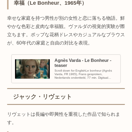
幸福（Le Bonheur、1965年）
幸せな家庭を持つ男性が別の女性と恋に落ちる物語。鮮
やかな色彩と皮肉な幸福観。ヴァルダの視覚的実験が際
立ちます。ポップな花柄ドレスやカジュアルなブラウス
が、60年代の家庭と自由の対比を表現。
Agnès Varda - Le Bonheur -
teaser
Scroll down for EnglishLe bonheur (Agnès
Varda, FR 1965), Frans gesproken,
Nederlands ondertiteld, 77 min. Digitaal
gere...
ジャック・リヴェット
リヴェットは長編や即興性を重視した作品で知られま
す。