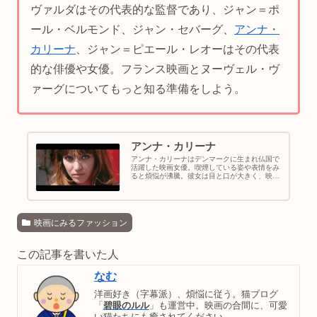
ヴァルダはその代表的な監督であり、ジャン＝ポ
ール・ベルモンド、ジャン・セバーグ、
アンナ・
カリーナ
、ジャン＝ピエール・レオーはその代表
的な俳優や女優。フランス映画とヌーヴェル・ヴ
ァーグについてもっと知る準備をしよう。
アンナ・カリーナ
アンナ・カリーナはデンマークに生まれ仏国で
活躍した映画女優。喫煙している姿や表情をみ
ると煩悩が沸騰。彼女は目と口が大きく、映画
女優に相応しい顔面偏差値。可愛いキャラクタ
ーでも、何気ない日常生活の描写でビュンビュ
ン私たちを振り回してくれます。
映画にみるファッション
この記事を書いた人
なむ
洋画好き（字幕派）、煩悩に従う。猫ブログ
「
碧眼のルル
」も運営中。映画の合間に、可愛
い猫たちにも癒されてください。