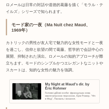
ロメールは日常の対話や道徳的葛藤を描く「モラル・テ
イルズ」シリーズで知られます。
モード家の一夜（Ma Nuit chez Maud、
1969年）
カトリックの男性が友人宅で魅力的な女性モードと一夜
を過ごし、信仰と欲望の間で葛藤。哲学的で会話中心の
展開、抑制された演出。ロメールの知的アプローチが際
立ちます。モードのシンプルかつエレガントなニットや
スカートは、知的な女性の魅力を強調。
My Night at Maud's dir. by
Éric Rohmer
Головні дійові особи: французька нова
хвиля власною персоною, Ерік Ромер, "Ніч
в Мод", Паскаль і кохання.