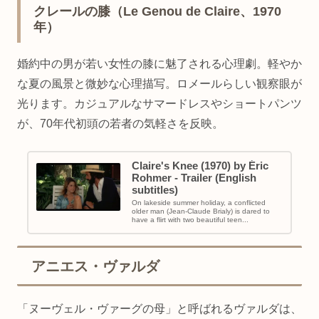
クレールの膝（Le Genou de Claire、1970
年）
婚約中の男が若い女性の膝に魅了される心理劇。軽やか
な夏の風景と微妙な心理描写。ロメールらしい観察眼が
光ります。カジュアルなサマードレスやショートパンツ
が、70年代初頭の若者の気軽さを反映。
Claire's Knee (1970) by Éric
Rohmer - Trailer (English
subtitles)
On lakeside summer holiday, a conflicted
older man (Jean-Claude Brialy) is dared to
have a flirt with two beautiful teen...
アニエス・ヴァルダ
「ヌーヴェル・ヴァーグの母」と呼ばれるヴァルダは、