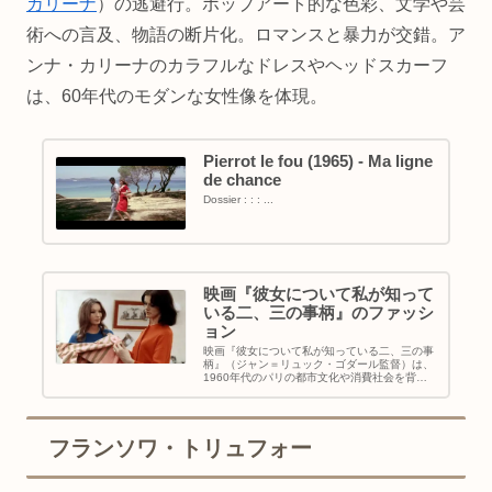
カリーナ
）の逃避行。ポップアート的な色彩、文学や芸
術への言及、物語の断片化。ロマンスと暴力が交錯。ア
ンナ・カリーナのカラフルなドレスやヘッドスカーフ
は、60年代のモダンな女性像を体現。
Pierrot le fou (1965) - Ma ligne
de chance
Dossier : : : ...
映画『彼女について私が知って
いる二、三の事柄』のファッシ
ョン
映画『彼女について私が知っている二、三の事
柄』（ジャン＝リュック・ゴダール監督）は、
1960年代のパリの都市文化や消費社会を背景
に主婦ジュリエット（マリナ・ヴラディ）の日
常を描いた作品。映画に登場するファッション
の特徴を詳しく解説します。
フランソワ・トリュフォー