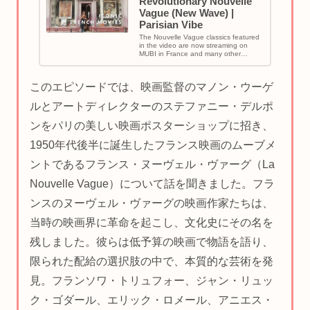
Revolutionary Nouvelle
Vague (New Wave) |
Parisian Vibe
The Nouvelle Vague classics featured
in the video are now streaming on
MUBI in France and many other
countries. For a wh...
このエピソードでは、映画監督のマノン・ウーゲ
ルとアートディレクターのステファニー・デルポ
ンをパリの美しい映画ポスターショップに招き、
1950年代後半に誕生したフランス映画のムーブメ
ントであるフランス・ヌーヴェル・ヴァーグ（La
Nouvelle Vague）について話を聞きました。フラ
ンスのヌーヴェル・ヴァーグの映画作家たちは、
当時の映画界に革命を起こし、文化史にその名を
残しました。彼らは低予算の映画で物語を語り、
限られた配給の選択肢の中で、本質的な芸術を発
見。フランソワ・トリュフォー、ジャン・リュッ
ク・ゴダール、エリック・ロメール、アニエス・