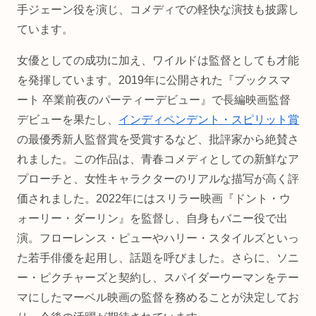
手ジェーン役を演じ、コメディでの軽快な演技も披露し
ています。
女優としての成功に加え、ワイルドは監督としても才能
を発揮しています。2019年に公開された『ブックスマ
ート 卒業前夜のパーティーデビュー』で長編映画監督
デビューを果たし、
インディペンデント・スピリット賞
の最優秀新人監督賞を受賞するなど、批評家から絶賛さ
れました。この作品は、青春コメディとしての新鮮なア
プローチと、女性キャラクターのリアルな描写が高く評
価されました。2022年にはスリラー映画『ドント・ウ
ォーリー・ダーリン』を監督し、自身もバニー役で出
演。フローレンス・ピューやハリー・スタイルズといっ
た若手俳優を起用し、話題を呼びました。さらに、ソニ
ー・ピクチャーズと契約し、スパイダーウーマンをテー
マにしたマーベル映画の監督を務めることが決定してお