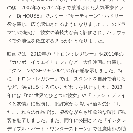
の後、2007年から2012年まで放送された人気医療ドラ
マ『Dr.HOUSE』でレミー・”サーティーン”・ハドリー
役を演じ、広く認知されるようになりました。このドラ
マでの演技は、彼女の演技力が高く評価され、ハリウッ
ドでの地位を確立するきっかけとなりました。
映画では、2010年の『トロン：レガシー』や2011年の
『カウボーイ＆エイリアン』など、大作映画に出演し、
アクションやSFジャンルでの存在感を示しました。特
に『トロン：レガシー』では、スタントを自身で演じる
など、演技に対する強いこだわりを見せました。2013
年には『her 世界でひとつの彼女』や『ラッシュ プライ
ドと友情』に出演し、批評家から高い評価を受けまし
た。これらの作品では、脇役ながらも印象的な演技で観
客を魅了しました。また、同年に公開された『インクレ
ディブル・バート・ワンダーストーン』では魔術師の助