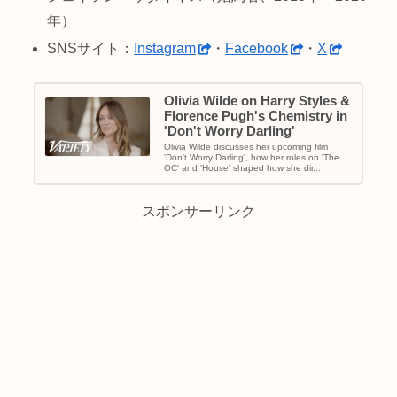
年）
SNSサイト：
Instagram
・
Facebook
・
X
Olivia Wilde on Harry Styles &
Florence Pugh's Chemistry in
'Don't Worry Darling'
Olivia Wilde discusses her upcoming film
'Don't Worry Darling', how her roles on 'The
OC' and 'House' shaped how she dir...
スポンサーリンク