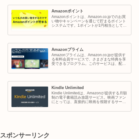
Amazonポイント
Amazonポイントは、Amazon.co.jpでのお買
い物やキャンペーンを通じて貯まるポイント
システムです。1ポイントが1円相当として、
商品の購入代金に利用できます。このページ
では Amazon ポイントの使い方と貯め方を解
説します。
Amazonプライム
Amazonプライムは、Amazon.co.jpが提供す
る有料会員サービスで、さまざまな特典を享
受できるプログラム。このサービスは、配送
の利便性向上からエンターテイメントの充
実、さらには限定割引までをカバーし、日常
のショッピングや生活をサポートします。
Kindle Unlimited
Kindle Unlimitedは、Amazonが提供する月額
制の電子書籍読み放題サービス。映画ファン
にとっては、直接的に映画を視聴するサービ
スではありませんが、映画の世界をより深く
理解し、楽しむための間接的なツールとして
大変有効です。
スポンサーリンク