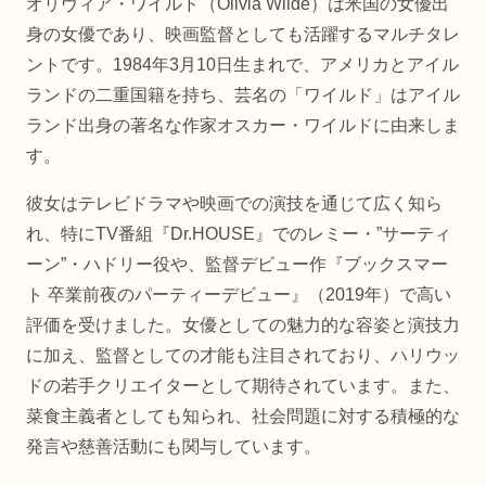
オリヴィア・ワイルド（Olivia Wilde）は米国の女優出
身の女優であり、映画監督としても活躍するマルチタレ
ントです。1984年3月10日生まれで、アメリカとアイル
ランドの二重国籍を持ち、芸名の「ワイルド」はアイル
ランド出身の著名な作家オスカー・ワイルドに由来しま
す。
彼女はテレビドラマや映画での演技を通じて広く知ら
れ、特にTV番組『Dr.HOUSE』でのレミー・”サーティ
ーン”・ハドリー役や、監督デビュー作『ブックスマー
ト 卒業前夜のパーティーデビュー』（2019年）で高い
評価を受けました。女優としての魅力的な容姿と演技力
に加え、監督としての才能も注目されており、ハリウッ
ドの若手クリエイターとして期待されています。また、
菜食主義者としても知られ、社会問題に対する積極的な
発言や慈善活動にも関与しています。