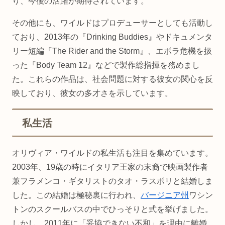
り、今後の活躍が期待されています。
その他にも、ワイルドはプロデューサーとしても活動し
ており、2013年の『Drinking Buddies』やドキュメンタ
リー短編『The Rider and the Storm』、エボラ危機を扱
った『Body Team 12』などで製作総指揮を務めまし
た。これらの作品は、社会問題に対する彼女の関心を反
映しており、彼女の多才さを示しています。
私生活
オリヴィア・ワイルドの私生活も注目を集めています。
2003年、19歳の時にイタリア王家の末裔で映画製作者
兼フラメンコ・ギタリストのタオ・ラスポリと結婚しま
した。この結婚は極秘裏に行われ、
バージニア州
ワシン
トンのスクールバスの中でひっそりと式を挙げました。
しかし、2011年に「妥協できない不和」を理由に離婚