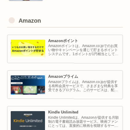
Amazon
Amazonポイント
Amazonポイントは、Amazon.co.jpでのお買
い物やキャンペーンを通じて貯まるポイント
システムです。1ポイントが1円相当として、
商品の購入代金に利用できます。このページ
では Amazon ポイントの使い方と貯め方を解
説します。
Amazonプライム
Amazonプライムは、Amazon.co.jpが提供す
る有料会員サービスで、さまざまな特典を享
受できるプログラム。このサービスは、配送
の利便性向上からエンターテイメントの充
実、さらには限定割引までをカバーし、日常
のショッピングや生活をサポートします。
Kindle Unlimited
Kindle Unlimitedは、Amazonが提供する月額
制の電子書籍読み放題サービス。映画ファン
にとっては、直接的に映画を視聴するサービ
スではありませんが、映画の世界をより深く