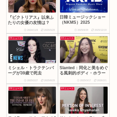
日韓ミュージックショー
『ビクトリアス』以来ふ
（NKMS）2025
たりの女優の友情は？
2024/11/8
2025/5/29
2025/8/29
2025/12/19
FFニュース
FFニュース
ミシェル・トラクテンバ
Slanted：同化と美をめぐ
ーグが39歳で死去
る風刺的ボディ・ホラー
2025/2/27
2025/8/29
2025/3/17
2026/2/1
FFニュース
FFニュース