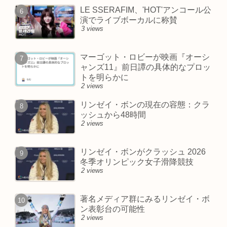
LE SSERAFIM、'HOT'アンコール公
演でライブボーカルに称賛
3 views
マーゴット・ロビーが映画『オーシ
ャンズ11』前日譚の具体的なプロッ
トを明らかに
2 views
リンゼイ・ボンの現在の容態：クラ
ッシュから48時間
2 views
リンゼイ・ボンがクラッシュ 2026
冬季オリンピック女子滑降競技
2 views
著名メディア群にみるリンゼイ・ボ
ン表彰台の可能性
2 views