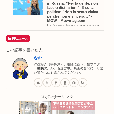
in Russia: “Per la gente, non
faccio distinzioni”. E sulla
politica: “Non la sento vicina
perché non è sincera…” -
MOW - Mowmag.com
In un'intervista rilasciata per una tv georgiana,
l'icona del cinema italiano Ornella Muti torna a
parlare del suo rappo...
FFニュース
この記事を書いた人
なむ
洋画好き（字幕派）、煩悩に従う。猫ブログ
「
碧眼のルル
」も運営中。映画の合間に、可愛
い猫たちにも癒されてください。
スポンサーリンク