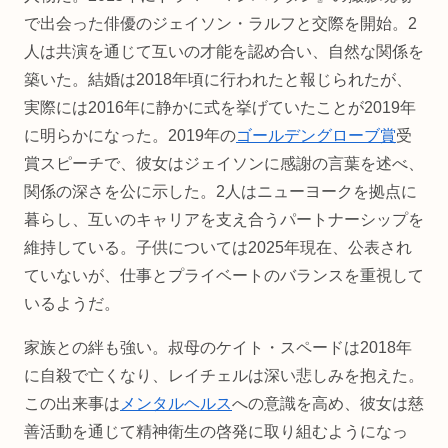
で出会った俳優のジェイソン・ラルフと交際を開始。2
人は共演を通じて互いの才能を認め合い、自然な関係を
築いた。結婚は2018年頃に行われたと報じられたが、
実際には2016年に静かに式を挙げていたことが2019年
に明らかになった。2019年の
ゴールデングローブ賞
受
賞スピーチで、彼女はジェイソンに感謝の言葉を述べ、
関係の深さを公に示した。2人はニューヨークを拠点に
暮らし、互いのキャリアを支え合うパートナーシップを
維持している。子供については2025年現在、公表され
ていないが、仕事とプライベートのバランスを重視して
いるようだ。
家族との絆も強い。叔母のケイト・スペードは2018年
に自殺で亡くなり、レイチェルは深い悲しみを抱えた。
この出来事は
メンタルヘルス
への意識を高め、彼女は慈
善活動を通じて精神衛生の啓発に取り組むようになっ