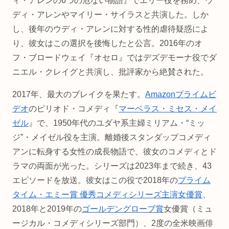
ィ・アレンの6つの危ない物語』でエリー役を務め、ウ
ディ・アレンやマイリー・サイラスと共演した。しか
し、後年のウディ・アレンに対する性的虐待疑惑によ
り、彼女はこの選択を後悔したと公言。2016年のオ
フ・ブロードウェイ『オセロ』ではデズデモーナ役でダ
ニエル・クレイグと共演し、批評家から絶賛された。
2017年、最大のブレイクを果たす。
Amazonプライムビ
デオ
のピリオド・コメディ『
マーベラス・ミセス・メイ
ゼル
』で、1950年代のユダヤ系主婦ミリアム・“ミッ
ジ”・メイゼル役を主演。離婚後スタンダップコメディ
アンに転身する女性の成長物語で、彼女のコメディとド
ラマの両面が光った。シリーズは2023年まで続き、43
エピソードを放送。彼女はこの役で2018年の
プライム
タイム・エミー賞 優秀コメディシリーズ主演女優賞
、
2018年と2019年の
ゴールデングローブ賞
女優賞（ミュ
ージカル・コメディシリーズ部門）、2度の全米映画俳