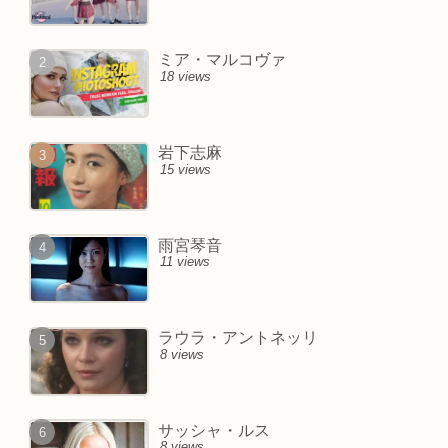
ミア・マルコヴァ
18 views
岩下志麻
15 views
雨宮琴音
11 views
ラウラ・アントネッリ
8 views
サッシャ・ルス
8 views