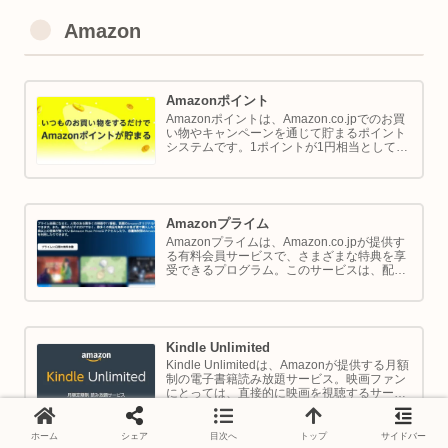
Amazon
Amazonポイント
Amazonポイントは、Amazon.co.jpでのお買
い物やキャンペーンを通じて貯まるポイント
システムです。1ポイントが1円相当として、
商品の購入代金に利用できます。このページ
では Amazon ポイントの使い方と貯め方を解
説します。
Amazonプライム
Amazonプライムは、Amazon.co.jpが提供す
る有料会員サービスで、さまざまな特典を享
受できるプログラム。このサービスは、配送
の利便性向上からエンターテイメントの充
実、さらには限定割引までをカバーし、日常
のショッピングや生活をサポートします。
Kindle Unlimited
Kindle Unlimitedは、Amazonが提供する月額
制の電子書籍読み放題サービス。映画ファン
にとっては、直接的に映画を視聴するサービ
スではありませんが、映画の世界をより深く
理解し、楽しむための間接的なツールとして
大変有効です。
ホーム
シェア
目次へ
トップ
サイドバー