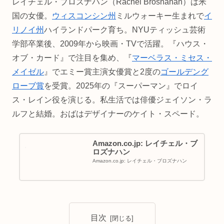
レイチェル・ブロズナハン（Rachel Brosnahan）は米
国の女優。
ウィスコンシン州
ミルウォーキー生まれで
イ
リノイ州
ハイランドパーク育ち。NYUティッシュ芸術
学部卒業後、2009年から映画・TVで活躍。『ハウス・
オブ・カード』で注目を集め、『
マーベラス・ミセス・
メイゼル
』でエミー賞主演女優賞と2度の
ゴールデング
ローブ賞
を受賞。2025年の『スーパーマン』でロイ
ス・レイン役を演じる。私生活では俳優ジェイソン・ラ
ルフと結婚。おばはデザイナーのケイト・スペード。
Amazon.co.jp: レイチェル・ブ
ロズナハン
Amazon.co.jp: レイチェル・ブロズナハン
目次