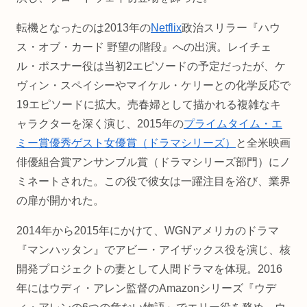
転機となったのは2013年の
Netflix
政治スリラー『ハウ
ス・オブ・カード 野望の階段』への出演。レイチェ
ル・ポスナー役は当初2エピソードの予定だったが、ケ
ヴィン・スペイシーやマイケル・ケリーとの化学反応で
19エピソードに拡大。売春婦として描かれる複雑なキ
ャラクターを深く演じ、2015年の
プライムタイム・エ
ミー賞優秀ゲスト女優賞（ドラマシリーズ）
と全米映画
俳優組合賞アンサンブル賞（ドラマシリーズ部門）にノ
ミネートされた。この役で彼女は一躍注目を浴び、業界
の扉が開かれた。
2014年から2015年にかけて、WGNアメリカのドラマ
『マンハッタン』でアビー・アイザックス役を演じ、核
開発プロジェクトの妻として人間ドラマを体現。2016
年にはウディ・アレン監督のAmazonシリーズ『ウデ