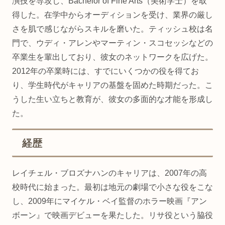
演技を専攻し、Bachelor of Fine Arts（美術学士）を取
得した。在学中からオーディションを受け、業界の厳し
さを肌で感じながらスキルを磨いた。ティッシュ校は名
門で、ウディ・アレンやマーティン・スコセッシなどの
卒業生を輩出しており、彼女のネットワークを広げた。
2012年の卒業時には、すでにいくつかの役を得てお
り、学生時代がキャリアの基盤を固めた時期だった。こ
うした生い立ちと教育が、彼女の多面的な才能を形成し
た。
経歴
レイチェル・ブロズナハンのキャリアは、2007年の高
校時代に始まった。最初は地元の劇場で小さな役をこな
し、2009年にマイケル・ベイ監督のホラー映画『アン
ボーン』で映画デビューを果たした。リサ役という脇役