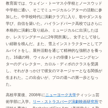
教育面では、ウェイン・トーマス小学校とノースウッド
中学校に通い、そこでミュージカルシアターの活動に参
加した。中学校時代に演劇クラブに入り、歌やダンスを
学び、自信を築いた。ハイランドパーク高校ではさらに
本格的に演劇に取り組み、ミュージカルに出演したほ
か、レスリングチームに2年間所属し、女子として珍し
い経験を積んだ。また、雪上インストラクターとしてア
ルバイトをし、屋外活動を通じて精神的な強靭さを養っ
た。16歳の時、ウィルメットの俳優トレーニングセン
ターのディレクター、カロル・ディボのクラスを受講
し、それがきっかけで彼女のマネージャーとなる関係が
生まれた。この出会いが、プロの道への第一歩となっ
た。
高校卒業後、2008年に
ニューヨーク大学
ティッシュ芸
術学部に入学。
リー・ストラスバーグ演劇映画研究所
で