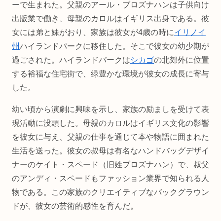
ーで生まれた。父親のアール・ブロズナハンは子供向け
出版業で働き、母親のカロルはイギリス出身である。彼
女には弟と妹がおり、家族は彼女が4歳の時に
イリノイ
州
ハイランドパークに移住した。そこで彼女の幼少期が
過ごされた。ハイランドパークは
シカゴ
の北郊外に位置
する裕福な住宅街で、緑豊かな環境が彼女の成長に寄与
した。
幼い頃から演劇に興味を示し、家族の励ましを受けて表
現活動に没頭した。母親のカロルはイギリス文化の影響
を彼女に与え、父親の仕事を通じて本や物語に囲まれた
生活を送った。彼女の叔母は有名なハンドバッグデザイ
ナーのケイト・スペード（旧姓ブロズナハン）で、叔父
のアンディ・スペードもファッション業界で知られる人
物である。この家族のクリエイティブなバックグラウン
ドが、彼女の芸術的感性を育んだ。