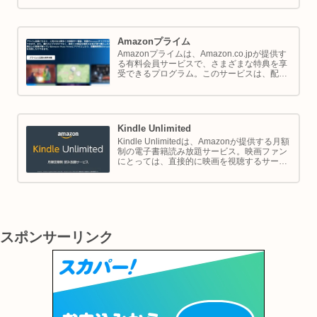
では Amazon ポイントの使い方と貯め方を解
説します。
Amazonプライム
Amazonプライムは、Amazon.co.jpが提供す
る有料会員サービスで、さまざまな特典を享
受できるプログラム。このサービスは、配送
の利便性向上からエンターテイメントの充
実、さらには限定割引までをカバーし、日常
のショッピングや生活をサポートします。
Kindle Unlimited
Kindle Unlimitedは、Amazonが提供する月額
制の電子書籍読み放題サービス。映画ファン
にとっては、直接的に映画を視聴するサービ
スではありませんが、映画の世界をより深く
理解し、楽しむための間接的なツールとして
大変有効です。
スポンサーリンク