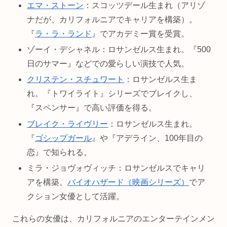
エマ・ストーン
：スコッツデール生まれ（アリゾ
ナだが、カリフォルニアでキャリアを構築）。
『
ラ・ラ・ランド
』でアカデミー賞を受賞。
ゾーイ・デシャネル：ロサンゼルス生まれ。『500
日のサマー』などでの愛らしい演技で人気。
クリステン・スチュワート
：ロサンゼルス生ま
れ。『トワイライト』シリーズでブレイクし、
『スペンサー』で高い評価を得る。
ブレイク・ライヴリー
：ロサンゼルス生まれ。
『
ゴシップガール
』や『アデライン、100年目の
恋』で知られる。
ミラ・ジョヴォヴィッチ：ロサンゼルスでキャリ
アを構築。
バイオハザード（映画シリーズ）
でア
クション女優として活躍。
これらの女優は、カリフォルニアのエンターテインメン