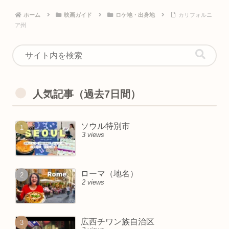
ホーム
映画ガイド
ロケ地・出身地
カリフォルニ
ア州
人気記事（過去7日間）
ソウル特別市
3 views
ローマ（地名）
2 views
広西チワン族自治区