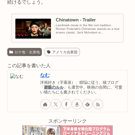
続けるでしょう。
Chinatown - Trailer
Landmark movie in the film noir tradition,
Roman Polanski's Chinatown stands as a true
screen classic. Jack Nicholson is...
ロケ地・出身地
アメリカ合衆国
この記事を書いた人
なむ
洋画好き（字幕派）、煩悩に従う。猫ブログ
「
碧眼のルル
」も運営中。映画の合間に、可愛
い猫たちにも癒されてください。
スポンサーリンク