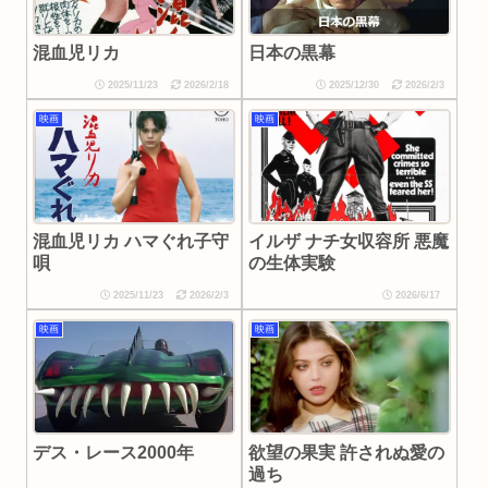
混血児リカ
日本の黒幕
2025/11/23
2026/2/18
2025/12/30
2026/2/3
映画
映画
イルザ ナチ女収容所 悪魔
混血児リカ ハマぐれ子守
の生体実験
唄
2025/11/23
2026/2/3
2026/6/17
映画
映画
デス・レース2000年
欲望の果実 許されぬ愛の
過ち