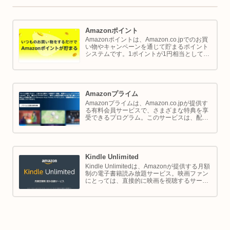
Amazonポイント
Amazonポイントは、Amazon.co.jpでのお買
い物やキャンペーンを通じて貯まるポイント
システムです。1ポイントが1円相当として、
商品の購入代金に利用できます。このページ
では Amazon ポイントの使い方と貯め方を解
説します。
Amazonプライム
Amazonプライムは、Amazon.co.jpが提供す
る有料会員サービスで、さまざまな特典を享
受できるプログラム。このサービスは、配送
の利便性向上からエンターテイメントの充
実、さらには限定割引までをカバーし、日常
のショッピングや生活をサポートします。
Kindle Unlimited
Kindle Unlimitedは、Amazonが提供する月額
制の電子書籍読み放題サービス。映画ファン
にとっては、直接的に映画を視聴するサービ
スではありませんが、映画の世界をより深く
理解し、楽しむための間接的なツールとして
大変有効です。