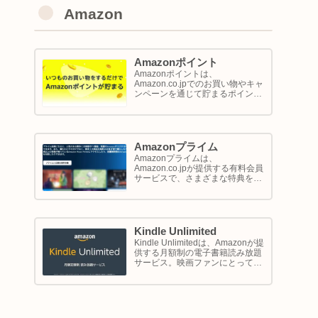
Amazon
Amazonポイント
Amazonポイントは、
Amazon.co.jpでのお買い物やキャ
ンペーンを通じて貯まるポイント
システムです。1ポイントが1円相
当として、商品の購入代金に利用
できます。このページでは
Amazon ポイントの使い方と貯め
方を解説します。
Amazonプライム
Amazonプライムは、
Amazon.co.jpが提供する有料会員
サービスで、さまざまな特典を享
受できるプログラム。このサービ
スは、配送の利便性向上からエン
ターテイメントの充実、さらには
限定割引までをカバーし、日常の
ショッピングや生活をサポートし
Kindle Unlimited
ます。
Kindle Unlimitedは、Amazonが提
供する月額制の電子書籍読み放題
サービス。映画ファンにとって
は、直接的に映画を視聴するサー
ビスではありませんが、映画の世
界をより深く理解し、楽しむため
の間接的なツールとして大変有効
です。