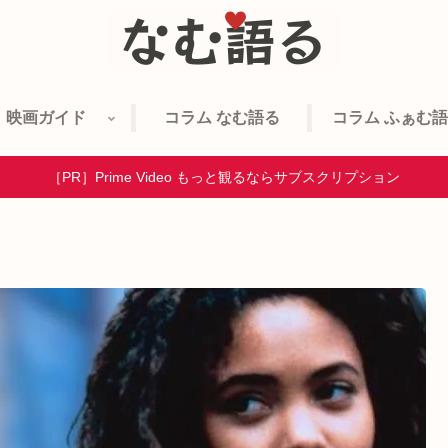
映画ガイド
コラム なむ語る
コラム ふぁむ
［PR］Prime Video もっと観るならサブスクリプション