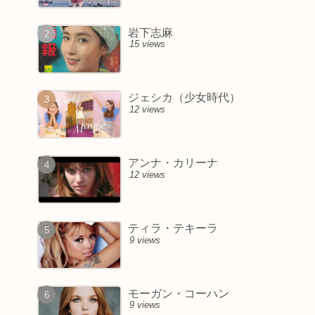
岩下志麻
15 views
ジェシカ（少女時代）
12 views
アンナ・カリーナ
12 views
ティラ・テキーラ
9 views
モーガン・コーハン
9 views