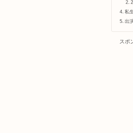
私
出
スポ