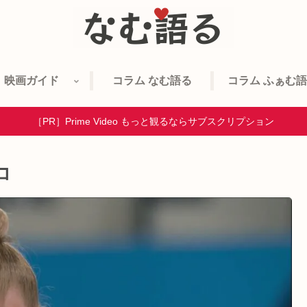
映画ガイド
コラム なむ語る
コラム ふぁむ
［PR］Prime Video もっと観るならサブスクリプション
コ