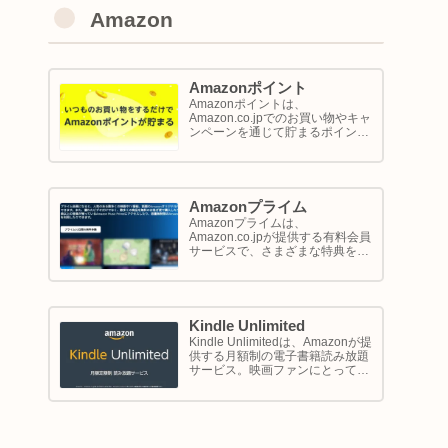
Amazon
Amazonポイント
Amazonポイントは、
Amazon.co.jpでのお買い物やキャ
ンペーンを通じて貯まるポイント
システムです。1ポイントが1円相
当として、商品の購入代金に利用
できます。このページでは
Amazon ポイントの使い方と貯め
方を解説します。
Amazonプライム
Amazonプライムは、
Amazon.co.jpが提供する有料会員
サービスで、さまざまな特典を享
受できるプログラム。このサービ
スは、配送の利便性向上からエン
ターテイメントの充実、さらには
限定割引までをカバーし、日常の
ショッピングや生活をサポートし
Kindle Unlimited
ます。
Kindle Unlimitedは、Amazonが提
供する月額制の電子書籍読み放題
サービス。映画ファンにとって
は、直接的に映画を視聴するサー
ビスではありませんが、映画の世
界をより深く理解し、楽しむため
の間接的なツールとして大変有効
です。