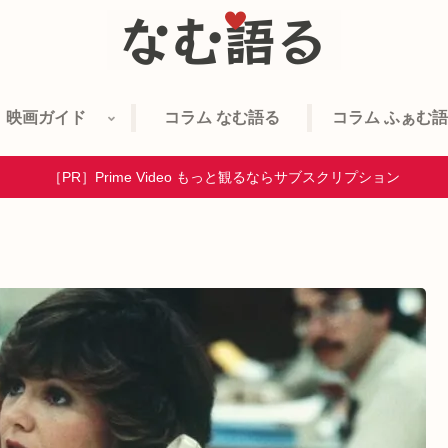
映画ガイド
コラム なむ語る
コラム ふぁむ
［PR］Prime Video もっと観るならサブスクリプション