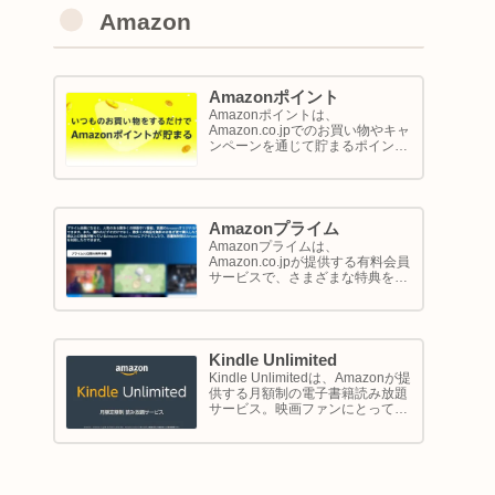
Amazon
Amazonポイント
Amazonポイントは、
Amazon.co.jpでのお買い物やキャ
ンペーンを通じて貯まるポイント
システムです。1ポイントが1円相
当として、商品の購入代金に利用
できます。このページでは
Amazon ポイントの使い方と貯め
方を解説します。
Amazonプライム
Amazonプライムは、
Amazon.co.jpが提供する有料会員
サービスで、さまざまな特典を享
受できるプログラム。このサービ
スは、配送の利便性向上からエン
ターテイメントの充実、さらには
限定割引までをカバーし、日常の
ショッピングや生活をサポートし
Kindle Unlimited
ます。
Kindle Unlimitedは、Amazonが提
供する月額制の電子書籍読み放題
サービス。映画ファンにとって
は、直接的に映画を視聴するサー
ビスではありませんが、映画の世
界をより深く理解し、楽しむため
の間接的なツールとして大変有効
です。