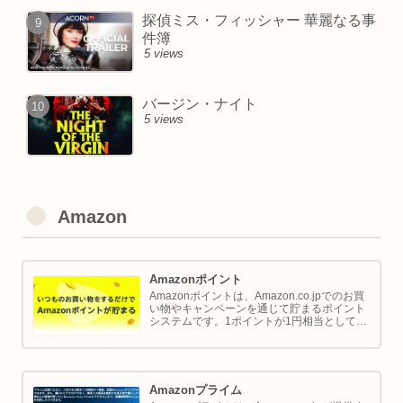
探偵ミス・フィッシャー 華麗なる事
件簿
5 views
バージン・ナイト
5 views
Amazon
Amazonポイント
Amazonポイントは、Amazon.co.jpでのお買
い物やキャンペーンを通じて貯まるポイント
システムです。1ポイントが1円相当として、
商品の購入代金に利用できます。このページ
では Amazon ポイントの使い方と貯め方を解
説します。
Amazonプライム