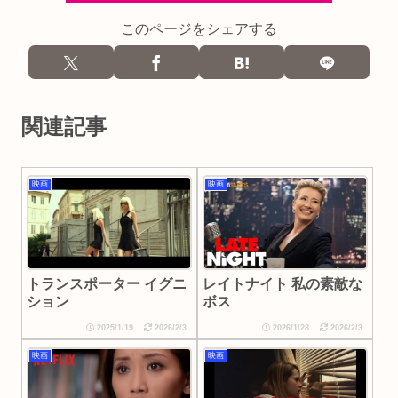
このページをシェアする
関連記事
映画
映画
トランスポーター イグニ
レイトナイト 私の素敵な
ション
ボス
2025/1/19
2026/2/3
2026/1/28
2026/2/3
映画
映画