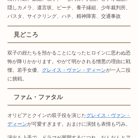
隠しカメラ、遺言状、ビーチ、養子縁組、少年裁判所、
パスタ、サイクリング、ハチ、精神障害、交通事故
見どころ
双子の姪たちを預かることになったヒロインに思わぬ恐
怖が降りかかります。やがて明かされる憎悪の理由に戦
慄。若手女優、
グレイス・ヴァン・ディーン
が一人二役
に挑戦。
ファム・ファタル
オリビアとクインの双子役を演じた
グレイス・ヴァン・
ディーン
が可愛すぎます。おまけに演技も表情も巧み。
演出も上手で、ドラマが展開するにつれ、だんだんとア