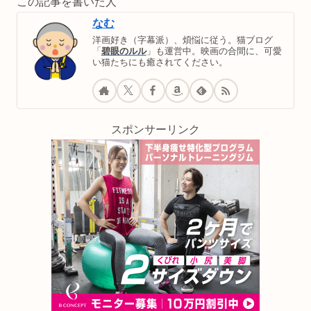
この記事を書いた人
なむ
洋画好き（字幕派）、煩悩に従う。猫ブログ
「
碧眼のルル
」も運営中。映画の合間に、可愛
い猫たちにも癒されてください。
スポンサーリンク