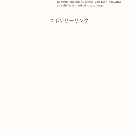
by twins, played by Grace Van Dien, for what
she thinks is a relaxing spa trea...
スポンサーリンク