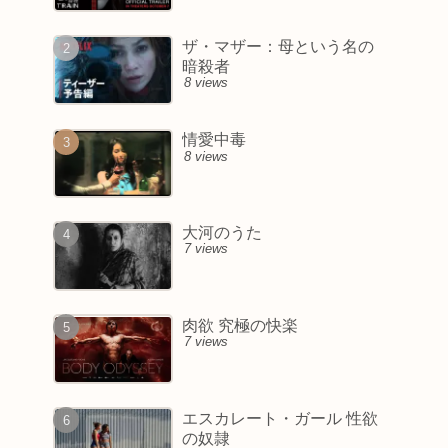
ザ・マザー：母という名の
暗殺者
8 views
情愛中毒
8 views
大河のうた
7 views
肉欲 究極の快楽
7 views
エスカレート・ガール 性欲
の奴隷