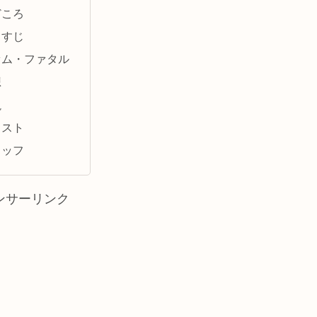
どころ
らすじ
ァム・ファタル
想
説
ャスト
タッフ
ンサーリンク