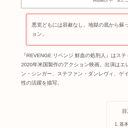
商品紹介や「見どこ
悪党どもには容赦なし。地獄の底から蘇
ョン。
『REVENGE リベンジ 鮮血の処刑人』はス
2020年米国製作のアクション映画。出演は
ン・シンガー、ステファン・ダンレヴィ、ゲ
性の活躍を描写。
目
基