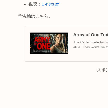
視聴：
U-next
予告編はこちら。
Army of One Trai
The Cartel made two mi
alive. They won't live 
スポ