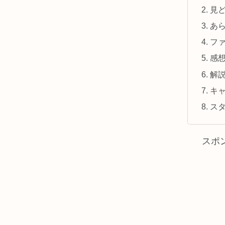
見
あ
フ
感
解
キ
ス
スポ