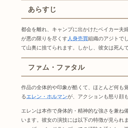
あらすじ
都会を離れ、キャンプに出かけたベイカー夫
が悪の限りを尽くす
人身売買
組織のアジトで
て山奥に捨てられます。しかし、彼女は死ん
ファム・ファタル
作品の全体的や印象が酷くて、ほとんど何も
る
エレン・ホルマン
が、アクションも怒り顔
エレンは本作で身体的・精神的な強さを兼ね
います。彼女の演技には以下の特徴が見られ