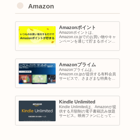
Amazon
Amazonポイント
Amazonポイントは、
Amazon.co.jpでのお買い物やキャ
ンペーンを通じて貯まるポイント
システムです。1ポイントが1円相
当として、商品の購入代金に利用
できます。このページでは
Amazon ポイントの使い方と貯め
方を解説します。
Amazonプライム
Amazonプライムは、
Amazon.co.jpが提供する有料会員
サービスで、さまざまな特典を享
受できるプログラム。このサービ
スは、配送の利便性向上からエン
ターテイメントの充実、さらには
限定割引までをカバーし、日常の
ショッピングや生活をサポートし
Kindle Unlimited
ます。
Kindle Unlimitedは、Amazonが提
供する月額制の電子書籍読み放題
サービス。映画ファンにとって
は、直接的に映画を視聴するサー
ビスではありませんが、映画の世
界をより深く理解し、楽しむため
の間接的なツールとして大変有効
です。