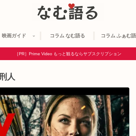
映画ガイド
コラム なむ語る
コラム ふぁむ
［PR］Prime Video もっと観るならサブスクリプション
処刑人