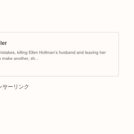
ler
stakes, killing Ellen Hollman’s husband and leaving her
to make another, sh...
ンサーリンク