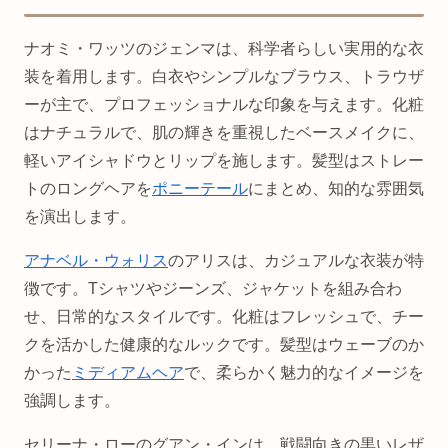
ナオミ・ワッツのジェンマは、科学者らしい実用的な衣
装を着用します。白衣やシンプルなブラウス、トラウザ
ーが主で、プロフェッショナルな印象を与えます。化粧
はナチュラルで、肌の輝きを重視したベースメイクに、
軽いアイシャドウとリップを施します。髪型はストレー
トのロングヘアを
ポニーテール
にまとめ、知的な雰囲気
を演出します。
アナベル・ウォリス
のアリスは、カジュアルな衣装が特
徴です。Tシャツやジーンズ、ジャケットを組み合わ
せ、日常的なスタイルです。化粧はフレッシュで、チー
クを活かした健康的なルックです。髪型はウェーブのか
かった
ミディアムヘア
で、柔らかく魅力的なイメージを
強調します。
セリーナ・ローのグアン・インは、戦闘向きの黒いレザ