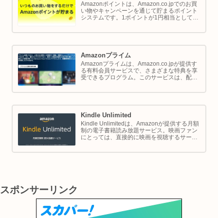
Amazonポイントは、Amazon.co.jpでのお買
い物やキャンペーンを通じて貯まるポイント
システムです。1ポイントが1円相当として、
商品の購入代金に利用できます。このページ
では Amazon ポイントの使い方と貯め方を解
説します。
Amazonプライム
Amazonプライムは、Amazon.co.jpが提供す
る有料会員サービスで、さまざまな特典を享
受できるプログラム。このサービスは、配送
の利便性向上からエンターテイメントの充
実、さらには限定割引までをカバーし、日常
のショッピングや生活をサポートします。
Kindle Unlimited
Kindle Unlimitedは、Amazonが提供する月額
制の電子書籍読み放題サービス。映画ファン
にとっては、直接的に映画を視聴するサービ
スではありませんが、映画の世界をより深く
理解し、楽しむための間接的なツールとして
大変有効です。
スポンサーリンク