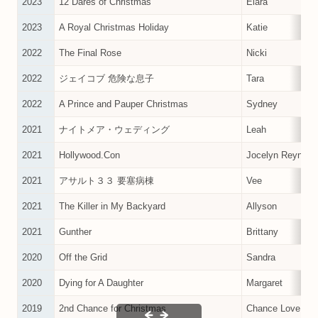
2023
12 Dares of Christmas
Elara
2023
A Royal Christmas Holiday
Katie
2022
The Final Rose
Nicki
2022
ジェイコブ 危険な息子
Tara
2022
A Prince and Pauper Christmas
Sydney
2021
ナイトメア・ウェディング
Leah
2021
Hollywood.Con
Jocelyn Reynold
2021
アサルト３３ 要塞病棟
Vee
2021
The Killer in My Backyard
Allyson
2021
Gunther
Brittany
2020
Off the Grid
Sandra
2020
Dying for A Daughter
Margaret
2019
2nd Chance for Christmas
Chance Love