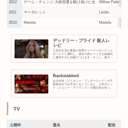
2012
ゲーム・チェンジ 大統領選を駆け抜けた女
Willow Palin
2011
マーガレット
Leslie
2010
Mariela
Mariela
デッドリー・ブライド 殺人レ
シピ
工具店を営む家族の長男チャーリーがパテシエ
のヘレナと婚約し、彼女の姉レベッカも結婚式
に参列するため駆けつけます。そこへ、菓子店
を営むマズレクが結婚式のケーキの試作品を持
って来訪し、去年トロントの菓子祭でヘレナと
会ったことを思い出します…。
Backstabbed
ある女性（ブリタニー・アンダーウッド）が不
動産会社でお手伝いをしていると、上司ポレッ
ト（ジョシー・デイヴィス）の裏の顔を知って
しまいます。ポレットは必ずしも公正な取引を
しているとは限らず、時には違法な一線を越え
ていたのです…。
TV
公開年
題名
配役