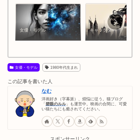
女優・モデル
キャラクター
女優・モデル
1980年代生まれ
この記事を書いた人
なむ
洋画好き（字幕派）、煩悩に従う。猫ブログ
「
碧眼のルル
」も運営中。映画の合間に、可愛
い猫たちにも癒されてください。
スポンサーリンク