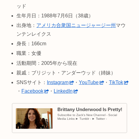
ッド
生年月日：1988年7月6日（38歳）
出身地：
アメリカ合衆国
ニュージャージー州
マウ
ンテンレイクス
身長：166cm
職業：女優
活動期間：2005年から現在
親戚：ブリジット・アンダーウッド（姉妹）
SNSサイト：
Instagram
・
YouTube
・
TikTok
・
Facebook
・
LinkedIn
Brittany Underwood Is Pretty!
Subscribe to Zack's New Channel - Social
Media Links:► Tumblr - ► Twitter -