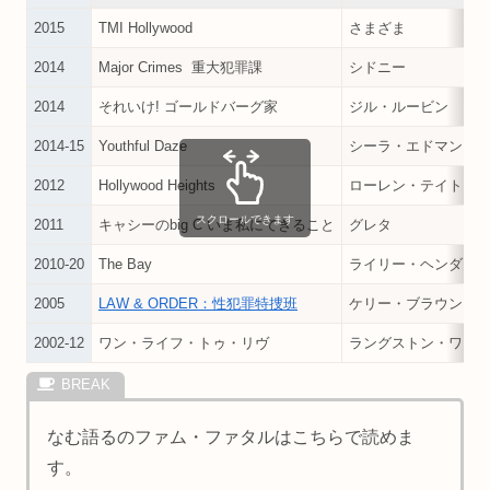
2015
TMI Hollywood
さまざま
2014
Major Crimes 重大犯罪課
シドニー
2014
それいけ! ゴールドバーグ家
ジル・ルービン
2014-15
Youthful Daze
シーラ・エドマンド
2012
Hollywood Heights
ローレン・テイト
スクロールできます
2011
キャシーのbig C いま私にできること
グレタ
2010-20
The Bay
ライリー・ヘンダー
2005
LAW & ORDER：性犯罪特捜班
ケリー・ブラウン
2002-12
ワン・ライフ・トゥ・リヴ
ラングストン・ワイ
なむ語るのファム・ファタルはこちらで読めま
す。