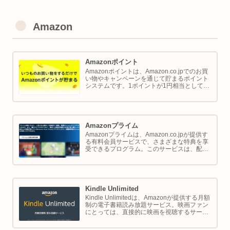
Amazon
Amazonポイント
Amazonポイントは、Amazon.co.jpでのお買
い物やキャンペーンを通じて貯まるポイント
システムです。1ポイントが1円相当として、
商品の購入代金に利用できます。このページ
では Amazon ポイントの使い方と貯め方を解
説します。
Amazonプライム
Amazonプライムは、Amazon.co.jpが提供す
る有料会員サービスで、さまざまな特典を享
受できるプログラム。このサービスは、配送
の利便性向上からエンターテイメントの充
実、さらには限定割引までをカバーし、日常
のショッピングや生活をサポートします。
Kindle Unlimited
Kindle Unlimitedは、Amazonが提供する月額
制の電子書籍読み放題サービス。映画ファン
にとっては、直接的に映画を視聴するサービ
スではありませんが、映画の世界をより深く
理解し、楽しむための間接的なツールとして