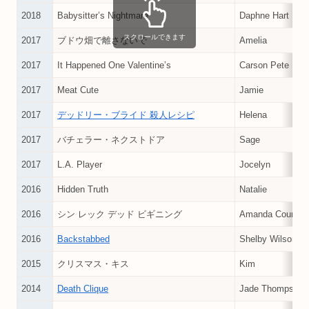
2018
Babysitter’s Nightmare
Daphne Hart
スクロールできます
2017
ブドウ畑で離さないで
Amelia
2017
It Happened One Valentine’s
Carson Pete
2017
Meat Cute
Jamie
2017
デッドリー・ブライド 殺人レシピ
Helena
2017
バチェラー・ネクストドア
Sage
2017
L.A. Player
Jocelyn
2016
Hidden Truth
Natalie
2016
シン レック デッド ビギニング
Amanda Courtne
2016
Backstabbed
Shelby Wilson
2015
クリスマス・キス
Kim
2014
Death Clique
Jade Thompson