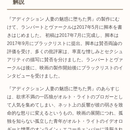
解説
『アディクション 人妻の魅惑に堕ちた男』の製作にむ
けて、ランバートとヴァークルは2017年5月に脚本を書
きはじめました。 初稿は2017年7月に完成し、脚本は
2017年9月にブラックリストに提出。脚本は賛否両論の
評価を受け、多くの批評家は、率直な憎しみとセクシュ
アリティの描写に賛否を分けました。ランバートとヴァ
ークルは後に、映画の製作開始後にブラックリストのイ
ンタビューを受けました。
『アディクション 人妻の魅惑に堕ちた男』のあらすじ
は、欲求不満の一匹狼がオルト・ライトのブロガーとし
て人気を集めてしまい、ネット上の反響が彼の弱さを致
命的な怒りに変えるというもの。映画の展開につれ、孤
独を知らない孤立した青年がオルト・ライトのイデオロ
ギーと憎悪のオンライン・エコーチェンバーに洗脳され