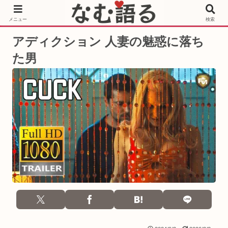
［PR］Prime Video もっと観るならサブスクリプション
メニュー
検索
アディクション 人妻の魅惑に落ち
た男