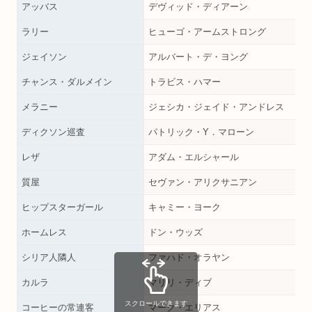
アッバス
デヴィッド・ディアーン
ラリー
ヒューゴ・アームストロング
ジェイソン
アルバート・デ・ヨング
チャンス・ダルメイン
トラビス・ハマー
メラニー
ジェシカ・ジェイド・アンドレス
ディクソン巡査
パトリック・Y．マローン
レザ
アダム・エルシャール
質屋
セヴァン・アリクサニアン
ヒップスターガール
キャミー・ヨーク
ホームレス
ドン・ウッズ
シリア人隣人
ファハド・オラヤン
カルラ
マリリ・ディブ
スクロールできます
コーヒーの常連客
マーク・エリアス