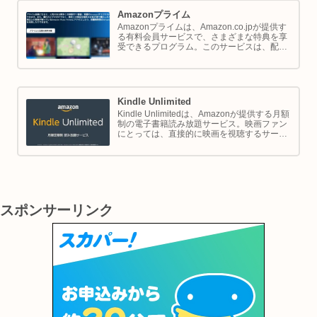
Amazonプライム
Amazonプライムは、Amazon.co.jpが提供す
る有料会員サービスで、さまざまな特典を享
受できるプログラム。このサービスは、配送
の利便性向上からエンターテイメントの充
実、さらには限定割引までをカバーし、日常
のショッピングや生活をサポートします。
Kindle Unlimited
Kindle Unlimitedは、Amazonが提供する月額
制の電子書籍読み放題サービス。映画ファン
にとっては、直接的に映画を視聴するサービ
スではありませんが、映画の世界をより深く
理解し、楽しむための間接的なツールとして
大変有効です。
スポンサーリンク