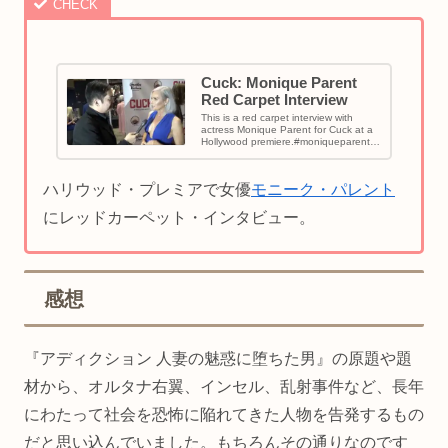
Cuck: Monique Parent
Red Carpet Interview
This is a red carpet interview with
actress Monique Parent for Cuck at a
Hollywood premiere.#moniqueparent
#cuck #cuckmo...
ハリウッド・プレミアで女優
モニーク・パレント
にレッドカーペット・インタビュー。
感想
『アディクション 人妻の魅惑に堕ちた男』の原題や題
材から、オルタナ右翼、インセル、乱射事件など、長年
にわたって社会を恐怖に陥れてきた人物を告発するもの
だと思い込んでいました。もちろんその通りなのです