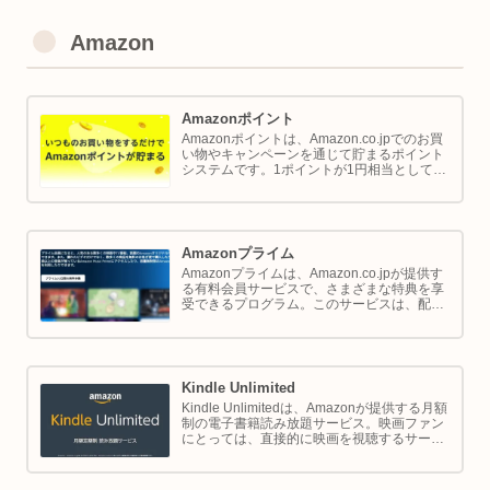
Amazon
Amazonポイント
Amazonポイントは、Amazon.co.jpでのお買
い物やキャンペーンを通じて貯まるポイント
システムです。1ポイントが1円相当として、
商品の購入代金に利用できます。このページ
では Amazon ポイントの使い方と貯め方を解
説します。
Amazonプライム
Amazonプライムは、Amazon.co.jpが提供す
る有料会員サービスで、さまざまな特典を享
受できるプログラム。このサービスは、配送
の利便性向上からエンターテイメントの充
実、さらには限定割引までをカバーし、日常
のショッピングや生活をサポートします。
Kindle Unlimited
Kindle Unlimitedは、Amazonが提供する月額
制の電子書籍読み放題サービス。映画ファン
にとっては、直接的に映画を視聴するサービ
スではありませんが、映画の世界をより深く
理解し、楽しむための間接的なツールとして
大変有効です。