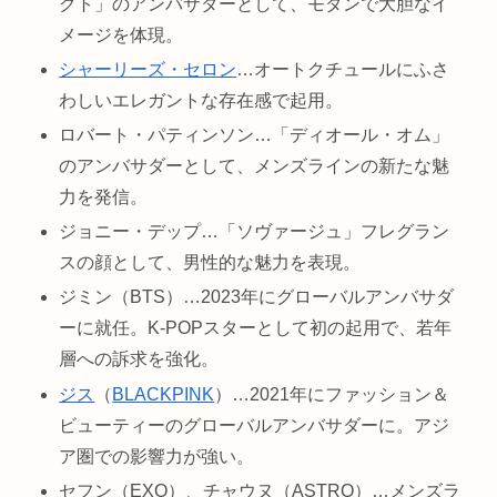
クト」のアンバサダーとして、モダンで大胆なイ
メージを体現。
シャーリーズ・セロン
…オートクチュールにふさ
わしいエレガントな存在感で起用。
ロバート・パティンソン…「ディオール・オム」
のアンバサダーとして、メンズラインの新たな魅
力を発信。
ジョニー・デップ…「ソヴァージュ」フレグラン
スの顔として、男性的な魅力を表現。
ジミン（BTS）…2023年にグローバルアンバサダ
ーに就任。K-POPスターとして初の起用で、若年
層への訴求を強化。
ジス
（
BLACKPINK
）…2021年にファッション＆
ビューティーのグローバルアンバサダーに。アジ
ア圏での影響力が強い。
セフン（EXO）、チャウヌ（ASTRO）…メンズラ