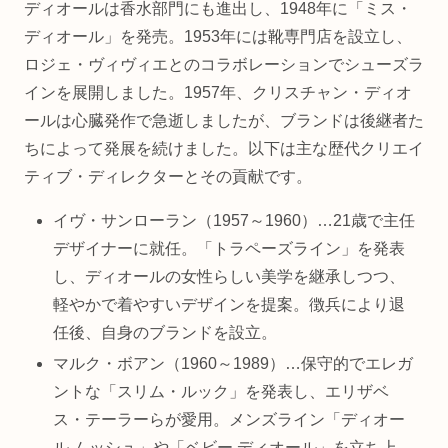
ディオールは香水部門にも進出し、1948年に「ミス・
ディオール」を発売。1953年には靴専門店を設立し、
ロジェ・ヴィヴィエとのコラボレーションでシューズラ
インを展開しました。1957年、クリスチャン・ディオ
ールは心臓発作で急逝しましたが、ブランドは後継者た
ちによって発展を続けました。以下は主な歴代クリエイ
ティブ・ディレクターとその貢献です。
イヴ・サンローラン（1957～1960）…21歳で主任
デザイナーに就任。「トラペーズライン」を発表
し、ディオールの女性らしい美学を継承しつつ、
軽やかで着やすいデザインを提案。徴兵により退
任後、自身のブランドを設立。
マルク・ボアン（1960～1989）…保守的でエレガ
ントな「スリム・ルック」を発表し、エリザベ
ス・テーラーらが愛用。メンズライン「ディオー
ル ムッシュ」や「ベビー ディオール」を立ち上