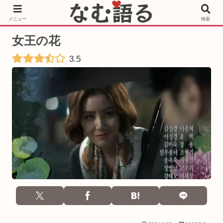
［PR］Prime Video もっと観るならサブスクリプション
メニュー
検索
女王の花
3.5