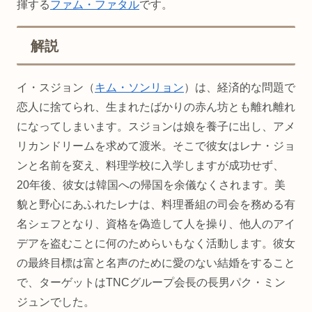
揮する
ファム・ファタル
です。
解説
イ・スジョン（
キム・ソンリョン
）は、経済的な問題で
恋人に捨てられ、生まれたばかりの赤ん坊とも離れ離れ
になってしまいます。スジョンは娘を養子に出し、アメ
リカンドリームを求めて渡米。そこで彼女はレナ・ジョ
ンと名前を変え、料理学校に入学しますが成功せず、
20年後、彼女は韓国への帰国を余儀なくされます。美
貌と野心にあふれたレナは、料理番組の司会を務める有
名シェフとなり、資格を偽造して人を操り、他人のアイ
デアを盗むことに何のためらいもなく活動します。彼女
の最終目標は富と名声のために愛のない結婚をすること
で、ターゲットはTNCグループ会長の長男パク・ミン
ジュンでした。