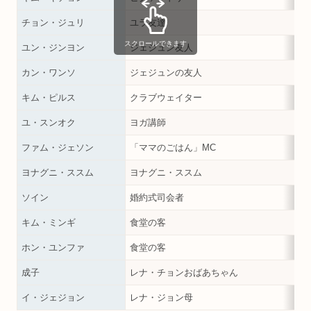
チョン・ジュリ
ユラ友達
スクロールできます
ユン・ジンヨン
ジェジュン友人
カン・ワンソ
ジェジュンの友人
キム・ピルス
クラブウェイター
ユ・スンオク
ヨガ講師
ファム・ジェソン
「ママのごはん」MC
ヨナグニ・ススム
ヨナグニ・ススム
ソイン
婚約式司会者
キム・ミンギ
食堂の客
ホン・ユンファ
食堂の客
成子
レナ・チョンおばあちゃん
イ・ジェジョン
レナ・ジョン母