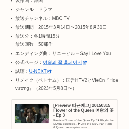
製作国：韓国
ジャンル：ドラマ
放送チャンネル：MBC TV
放送期間：2015年3月14日〜2015年8月30日
放送分：各1時間15分
放送回数：50部作
エンディング曲：サニーヒル – Say I Love You
公式ページ：
여왕의 꽃 홈페이지
試聴：
U-NEXT
リメイク（ベトナム）：国営HTV2とVieOn『Hoa
vương』（2023年5月8日〜）
[Preview 따끈예고] 20150315
Flower of the Queen 여왕의 꽃
- Ep 3
Preview Flower of the Quee Ep 3▶Playlist for
MORE episodes→▶Like the MBC Fan Page
& Queen new episodes→