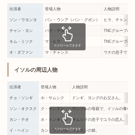
出演者
登場人物
人物説明
ソン・ウヨンヨ
バン・ウンア（バン・グボン）
ヒラ、チャンスの
チャン・ヨン
パク・テス
TNCグループの
キム・ミソク
マ・ヒラ
TNCグループの
スクロールできます
オ・ダファン
マ・チャンス
ウナの息子でミン
イソルの周辺人物
出演者
登場人物
人物説明
チョ・ソンギ
ホ・サムシク
ドンギ、ヨングのお父さん。
ソン・オクスク
ク・ヤンスン
ウンソルの母親で、イソルの養母。
カン・テオ
ホ・ドンギョン
サムシクの息子でユラの恋人。
スクロールできます
イ・ヘイン
カン・ウンソル
ヤンスンの娘。