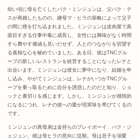
幼い頃に母を亡くしたパク・ミンジュンは、父パク・テ
スが再婚したものの、継母マ・ヒラの策略によって父子
の間に楔を打ち込まれました。ミンジュンは皮肉屋で真
面目すぎる仕事中毒に成長し、女性には興味がなく時間
すら費やす価値も見いだせず、人とのつながりを切望す
る孤独な心を秘めていました。ある日、彼はTNCグル
ープの新しいレストランを経営することになったレナと
出会います。ミンジュンは彼女に夢中になり、結婚を申
し込み、やがてミンジュンは、レナがいつかTNCグル
ープを乗っ取るために自分を誘惑したのだと知り、ショ
ックと裏切りを感じます。しかし、ミンジュンが感情的
になるにつれ、レナの彼への愛が現実味を帯びてくるの
です。
ミンジュンの異母弟は金持ちのプレイボーイ、パク・ジ
ェジュン。彼は母ヒラの意向に従順。母は息子を溺愛