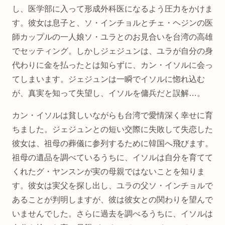
し、医学部に入って形成外科医になるよう圧力をかけま
す。彼女は息子と、ソ・インチョルとチェ・ヘジンの医
師カップルの一人娘ソ・ユラとのお見合いを台湾の高雄
でセッティング。しかしジェジュンは、ユラが自分の身
代わりに金を払ったとは知らずに、カン・イソルに会っ
てしまいます。ジェジュンは一瞬でイソルに惚れ込む
が、真実を知って失望し、イソルを傭兵だと誤解…。
カン・イソルは貧しいながらも台湾で愛情深く幸せに育
ちました。ジェジュンとの短い交際に失敗して失恋した
彼女は、祖母の葬儀に参列するために韓国へ飛びます。
祖母の遺品を調べているうちに、イソルは自分を育てて
くれたグ・ヤンスンが実の母親ではないことを知りま
す。彼女は実父を探し出し、ユラの父ソ・インチョルで
あることが判明しますが、彼は彼女との関わりを望んで
いませんでした。さらに過去を調べるうちに、イソルは