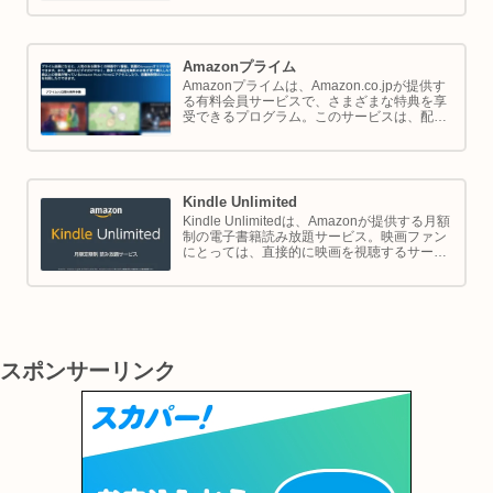
では Amazon ポイントの使い方と貯め方を解
説します。
Amazonプライム
Amazonプライムは、Amazon.co.jpが提供す
る有料会員サービスで、さまざまな特典を享
受できるプログラム。このサービスは、配送
の利便性向上からエンターテイメントの充
実、さらには限定割引までをカバーし、日常
のショッピングや生活をサポートします。
Kindle Unlimited
Kindle Unlimitedは、Amazonが提供する月額
制の電子書籍読み放題サービス。映画ファン
にとっては、直接的に映画を視聴するサービ
スではありませんが、映画の世界をより深く
理解し、楽しむための間接的なツールとして
大変有効です。
スポンサーリンク