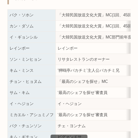
パク・ソホン
「大韓民国放送文化大賞」MC(1回、45回)
カン・ダソム
「大韓民国放送文化大賞」MC(1回、45回)
イ・ギョンシル
「大韓民国放送文化大賞」MC部門前年度受賞者
レインボー
レインボー
ソン・ミンヒョン
リサタレストランのオーナー
キム・ミンス
‘狎鴎亭バカチミ’主人公バカチミ兄
チョン・ヒョヌム
「最高のシェフを探せ」MC
サム・キム
‘最高のシェフを探せ’審査員
イ・ヘジョン
イ・ヘジョン
ミカエル・アシュミノフ
‘最高のシェフを探せ’審査員
パク・チュンソン
チェ・ヨンナム
キム・ギチョン
ビグァンドサ