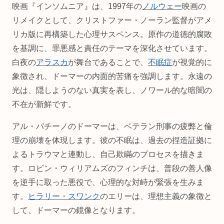
映画『インソムニア』は、1997年の
ノルウェー
映画の
リメイクとして、クリストファー・ノーラン監督がアメ
リカ版に再構築した心理サスペンス。原作の道徳的腐敗
を基調に、罪悪感と責任のテーマを深化させています。
白夜の
アラスカ
が舞台であることで、
不眠症
が視覚的に
象徴され、ドーマーの内面的苦痛を強調します。永遠の
光は、隠しようのない真実を表し、ノワール的な暗闇の
不在が新鮮です。
アル・パチーノのドーマーは、ベテラン刑事の疲弊と倫
理の崩壊を体現します。彼の不眠は、過去の捏造証拠に
よるトラウマと連動し、自己欺瞞のプロセスを描きま
す。ロビン・ウィリアムズのフィンチは、普段の善人像
を逆手に取った悪役で、心理的な対峙が緊張を生みま
す。
ヒラリー・スワンク
のエリーは、理想主義の象徴と
して、ドーマーの鏡像となります。