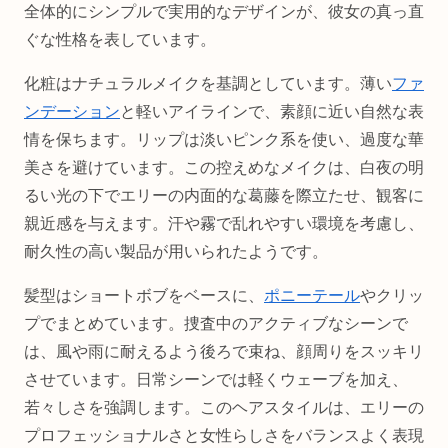
全体的にシンプルで実用的なデザインが、彼女の真っ直
ぐな性格を表しています。
化粧はナチュラルメイクを基調としています。薄い
ファ
ンデーション
と軽いアイラインで、素顔に近い自然な表
情を保ちます。リップは淡いピンク系を使い、過度な華
美さを避けています。この控えめなメイクは、白夜の明
るい光の下でエリーの内面的な葛藤を際立たせ、観客に
親近感を与えます。汗や霧で乱れやすい環境を考慮し、
耐久性の高い製品が用いられたようです。
髪型はショートボブをベースに、
ポニーテール
やクリッ
プでまとめています。捜査中のアクティブなシーンで
は、風や雨に耐えるよう後ろで束ね、顔周りをスッキリ
させています。日常シーンでは軽くウェーブを加え、
若々しさを強調します。このヘアスタイルは、エリーの
プロフェッショナルさと女性らしさをバランスよく表現