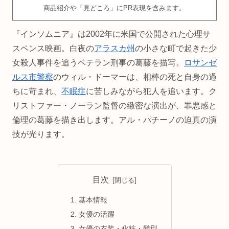
商品紹介や「見どころ」にPR表現を含みます。
『インソムニア』は2002年に米国で公開された心理サ
スペンス映画。白夜の
アラスカ州
の小さな町で起きた少
女殺人事件を追うベテラン刑事の葛藤を描写。
ロサンゼ
ルス市警察
のウィル・ドーマーは、相棒の死と自身の過
ちに苛まれ、
不眠症
に苦しみながら犯人を追います。ク
リストファー・ノーラン監督の緻密な演出が、罪悪感と
倫理の葛藤を描き出します。アル・パチーノの迫真の演
技が光ります。
目次
基本情報
女優の活躍
女優の衣装・化粧・髪型