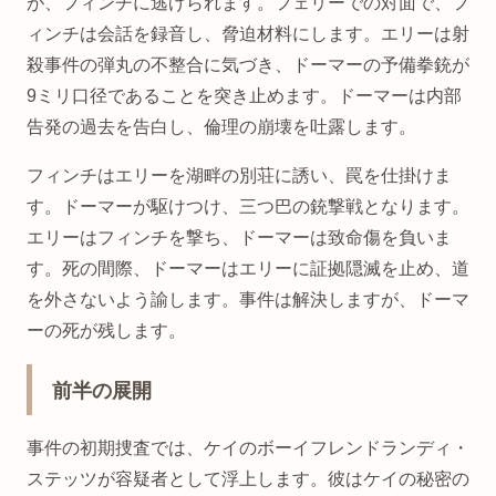
が、フィンチに逃げられます。フェリーでの対面で、フ
ィンチは会話を録音し、脅迫材料にします。エリーは射
殺事件の弾丸の不整合に気づき、ドーマーの予備拳銃が
9ミリ口径であることを突き止めます。ドーマーは内部
告発の過去を告白し、倫理の崩壊を吐露します。
フィンチはエリーを湖畔の別荘に誘い、罠を仕掛けま
す。ドーマーが駆けつけ、三つ巴の銃撃戦となります。
エリーはフィンチを撃ち、ドーマーは致命傷を負いま
す。死の間際、ドーマーはエリーに証拠隠滅を止め、道
を外さないよう諭します。事件は解決しますが、ドーマ
ーの死が残します。
前半の展開
事件の初期捜査では、ケイのボーイフレンドランディ・
ステッツが容疑者として浮上します。彼はケイの秘密の