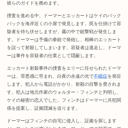
彼らのガイドを務めます。
捜査を進める中、ドーマーとエッカートはケイのバック
パックを海岸近くの小屋で発見します。罠を仕掛けて容
疑者を待ち伏せしますが、霧の中で銃撃戦が発生しま
す。ドーマーは予備の拳銃で発砲し、相棒のエッカート
を誤って射殺してしまいます。容疑者は逃走し、ドーマ
ーは事件を容疑者の仕業として隠蔽します。
エッカート射殺事件の捜査をエリーに任せられたドーマ
ーは、罪悪感に苛まれ、白夜の永遠の光で
不眠症
を発症
します。犯人から電話がかかり、射殺の目撃を脅されま
す。犯人は地元作家のウォルター・フィンチと判明し、
ケイの秘密の恋人でした。フィンチはドーマーに共犯関
係を提案し、証拠隠滅を迫ります。
ドーマーはフィンチの自宅に侵入し、証拠を探します