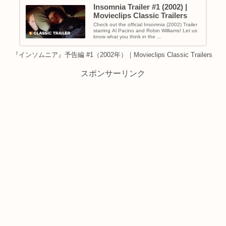
Insomnia Trailer #1 (2002) |
Movieclips Classic Trailers
Check out the official Insomnia (2002) Trailer
starring Al Pacino and Robin Williams! Let us
know what you think in the ...
『インソムニア』予告編 #1（2002年）｜Movieclips Classic Trailers
スポンサーリンク