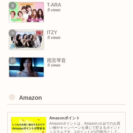
T-ARA
8 views
ITZY
8 views
雨宮琴音
8 views
Amazon
Amazonポイント
Amazonポイントは、Amazon.co.jpでのお買
い物やキャンペーンを通じて貯まるポイント
システムです。1ポイントが1円相当として、