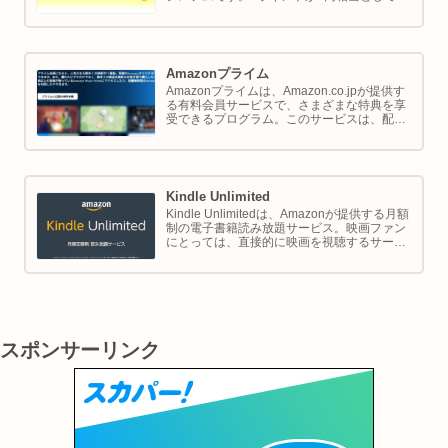
商品の購入代金に利用できます。このページ
では Amazon ポイントの使い方と貯め方を解
説します。
Amazonプライム
Amazonプライムは、Amazon.co.jpが提供す
る有料会員サービスで、さまざまな特典を享
受できるプログラム。このサービスは、配送
の利便性向上からエンターテイメントの充
実、さらには限定割引までをカバーし、日常
のショッピングや生活をサポートします。
Kindle Unlimited
Kindle Unlimitedは、Amazonが提供する月額
制の電子書籍読み放題サービス。映画ファン
にとっては、直接的に映画を視聴するサービ
スではありませんが、映画の世界をより深く
理解し、楽しむための間接的なツールとして
大変有効です。
スポンサーリンク