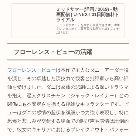
ミッドサマー(洋画 / 2019) - 動
画配信 | U-NEXT 31日間無料ト
ライアル
「ミッドサマー」を今すぐ視聴できます。DVD
をレンタルせずに高画質な動画をお楽しみいた
だけます。
フローレンス・ピューの活躍
フローレンス・ピュー
は本作で主人公ダニ・アーダー役
を演じ、その卓越した演技力で観客と批評家から高い評
価を受けました。ダニは家族の悲劇による深いトラウマ
を抱え、恋人クリスチャン（ジャック・レイナー）との
関係にも不安定さを抱える複雑なキャラクターです。ピ
ューはダニの感情の起伏を繊細かつ力強く表現し、特に
恐怖と悲しみが交錯する場面での叫び声や表情は圧倒的
で、彼女のキャリアにおけるブレイクアウト・パフォー