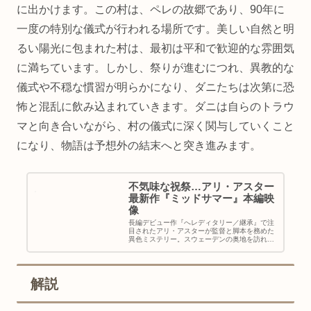
に出かけます。この村は、ペレの故郷であり、90年に
一度の特別な儀式が行われる場所です。美しい自然と明
るい陽光に包まれた村は、最初は平和で歓迎的な雰囲気
に満ちています。しかし、祭りが進むにつれ、異教的な
儀式や不穏な慣習が明らかになり、ダニたちは次第に恐
怖と混乱に飲み込まれていきます。ダニは自らのトラウ
マと向き合いながら、村の儀式に深く関与していくこと
になり、物語は予想外の結末へと突き進みます。
不気味な祝祭…アリ・アスター
最新作『ミッドサマー』本編映
像
長編デビュー作『へレディタリー／継承』で注
目されたアリ・アスターが監督と脚本を務めた
異色ミステリー。スウェーデンの奥地を訪れた
大学生たちが遭遇する悪夢を映し出す。ヒロイ
ンを『ファイティング・ファミリー』などのフ
ローレンス・ピューが演じ、『ロ...
解説