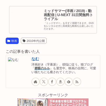
ミッドサマー(洋画 / 2019) - 動
画配信 | U-NEXT 31日間無料ト
ライアル
「ミッドサマー」を今すぐ視聴できます。DVD
をレンタルせずに高画質な動画をお楽しみいた
だけます。
映画
2010年代公開
この記事を書いた人
なむ
洋画好き（字幕派）、煩悩に従う。猫ブログ
「
碧眼のルル
」も運営中。映画の合間に、可愛
い猫たちにも癒されてください。
スポンサーリンク