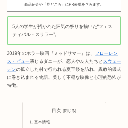
商品紹介や「見どころ」にPR表現を含みます。
5人の学生が招かれた狂気の祭りを描いた“フェス
ティバル・スリラー”。
2019年のホラー映画『ミッドサマー』は、
フローレン
ス・ピュー
演じるダニーが、恋人や友人たちと
スウェー
デン
の孤立した村で行われる夏至祭を訪れ、異教的儀式
に巻き込まれる物語。美しく不穏な映像と心理的恐怖が
特徴。
目次
基本情報