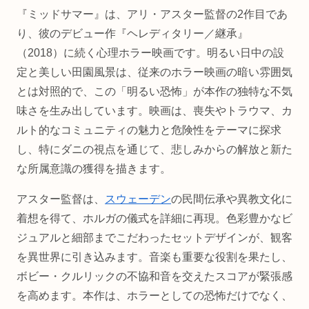
『ミッドサマー』は、アリ・アスター監督の2作目であ
り、彼のデビュー作『ヘレディタリー／継承』
（2018）に続く心理ホラー映画です。明るい日中の設
定と美しい田園風景は、従来のホラー映画の暗い雰囲気
とは対照的で、この「明るい恐怖」が本作の独特な不気
味さを生み出しています。映画は、喪失やトラウマ、カ
ルト的なコミュニティの魅力と危険性をテーマに探求
し、特にダニの視点を通じて、悲しみからの解放と新た
な所属意識の獲得を描きます。
アスター監督は、
スウェーデン
の民間伝承や異教文化に
着想を得て、ホルガの儀式を詳細に再現。色彩豊かなビ
ジュアルと細部までこだわったセットデザインが、観客
を異世界に引き込みます。音楽も重要な役割を果たし、
ボビー・クルリックの不協和音を交えたスコアが緊張感
を高めます。本作は、ホラーとしての恐怖だけでなく、