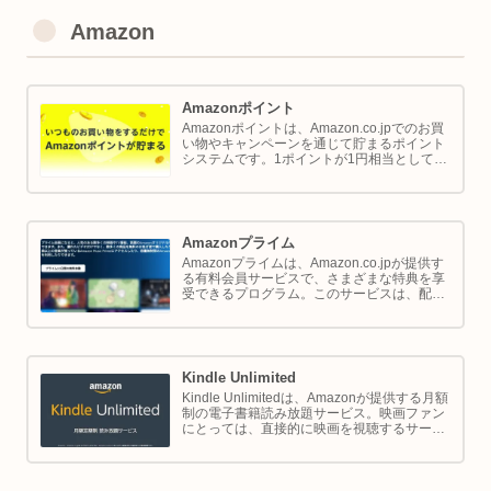
Amazon
Amazonポイント
Amazonポイントは、Amazon.co.jpでのお買
い物やキャンペーンを通じて貯まるポイント
システムです。1ポイントが1円相当として、
商品の購入代金に利用できます。このページ
では Amazon ポイントの使い方と貯め方を解
説します。
Amazonプライム
Amazonプライムは、Amazon.co.jpが提供す
る有料会員サービスで、さまざまな特典を享
受できるプログラム。このサービスは、配送
の利便性向上からエンターテイメントの充
実、さらには限定割引までをカバーし、日常
のショッピングや生活をサポートします。
Kindle Unlimited
Kindle Unlimitedは、Amazonが提供する月額
制の電子書籍読み放題サービス。映画ファン
にとっては、直接的に映画を視聴するサービ
スではありませんが、映画の世界をより深く
理解し、楽しむための間接的なツールとして
大変有効です。