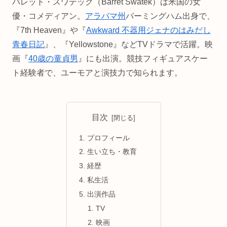
バレット・スワテック（Barret Swatek）は米国の女
優・コメディアン。
アラバマ州
バーミングハム出身で、
『7th Heaven』や『
Awkward 不器用ジェナのはみだし
青春日記
』、『Yellowstone』などTVドラマで活躍。映
画『
40歳の童貞男
』にも出演。競技フィギュアスケー
ト経験者で、ユーモアと演技力で知られます。
目次
プロフィール
生い立ち・教育
経歴
私生活
出演作品
TV
映画