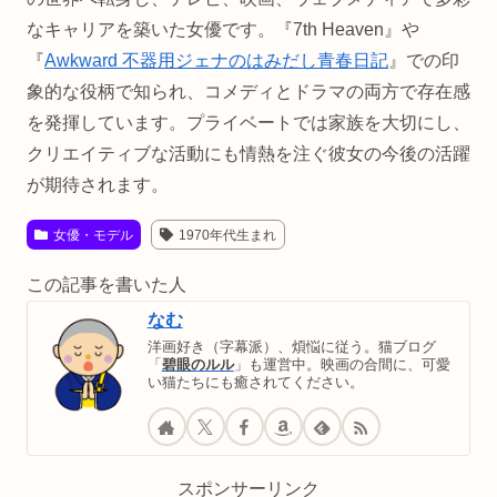
なキャリアを築いた女優です。『7th Heaven』や
『
Awkward 不器用ジェナのはみだし青春日記
』での印
象的な役柄で知られ、コメディとドラマの両方で存在感
を発揮しています。プライベートでは家族を大切にし、
クリエイティブな活動にも情熱を注ぐ彼女の今後の活躍
が期待されます。
女優・モデル
1970年代生まれ
この記事を書いた人
なむ
洋画好き（字幕派）、煩悩に従う。猫ブログ
「
碧眼のルル
」も運営中。映画の合間に、可愛
い猫たちにも癒されてください。
スポンサーリンク