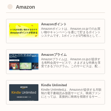
Amazon
Amazonポイント
Amazonポイントは、Amazon.co.jpでのお買
い物やキャンペーンを通じて貯まるポイント
システムです。1ポイントが1円相当として、
商品の購入代金に利用できます。このページ
では Amazon ポイントの使い方と貯め方を解
説します。
Amazonプライム
Amazonプライムは、Amazon.co.jpが提供す
る有料会員サービスで、さまざまな特典を享
受できるプログラム。このサービスは、配送
の利便性向上からエンターテイメントの充
実、さらには限定割引までをカバーし、日常
のショッピングや生活をサポートします。
Kindle Unlimited
Kindle Unlimitedは、Amazonが提供する月額
制の電子書籍読み放題サービス。映画ファン
にとっては、直接的に映画を視聴するサービ
スではありませんが、映画の世界をより深く
理解し、楽しむための間接的なツールとして
大変有効です。