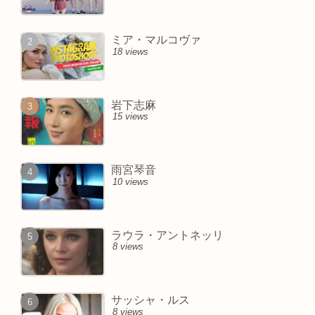
ミア・マルコヴァ
18 views
岩下志麻
15 views
雨宮琴音
10 views
ラウラ・アントネッリ
8 views
サッシャ・ルス
8 views