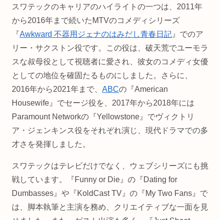
スワテックのキャリアのハイライトの一つは、2011年
から2016年まで続いたMTVのコメディシリーズ
『
Awkward 不器用ジェナのはみだし青春日記
』でのア
リー・サクストン役です。この役は、破天荒でユーモラ
スな叔母役として視聴者に愛され、彼女のコメディ女優
としての地位を確固たるものにしました。さらに、
2016年から2021年まで、
ABC
の『American
Housewife』でセージ役を、2017年から2018年には
Paramount Networkの『Yellowstone』でヴィクトリ
ア・ジェンキンス役をそれぞれ演じ、現代ドラマでの多
才さを発揮しました。
スワテックはテレビだけでなく、ウェブシリーズにも挑
戦しています。『Funny or Die』の『Dating for
Dumbasses』や『KoldCast TV』の『My Two Fans』で
は、脚本執筆と主演を務め、クリエイティブな一面を見