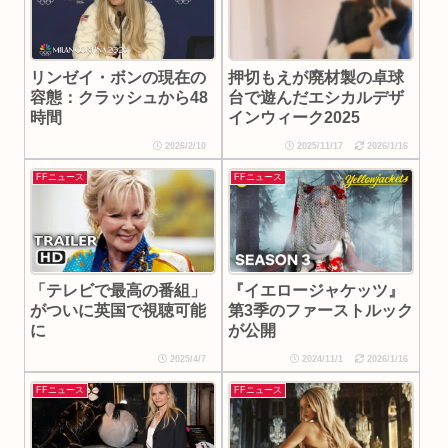
押切もえが廃材製の卓球
リンゼイ・ボンの現在の
台で遊んだエシカルデザ
容態：クラッシュから48
インウィーク2025
時間
2026/2/10
2025/11/17
2026/1/16
FFニュース
FFニュース
「テレビで最高の番組」
『イエロージャケッツ』
がついに英国で視聴可能
第3季のファーストルック
に
が公開
2025/4/7
2024/11/1
2026/1/16
FFニュース
FFニュース