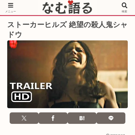
［PR］Prime Video もっと観るならサブスクリプション
メニュー
検索
ストーカーヒルズ 絶望の殺人鬼シャ
ドウ