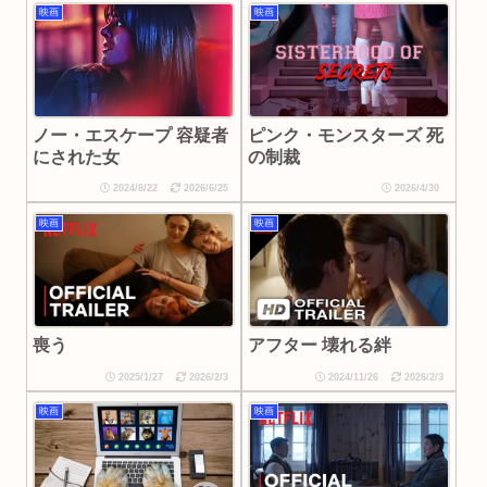
映画
映画
ノー・エスケープ 容疑者
ピンク・モンスターズ 死
にされた女
の制裁
2024/8/22
2026/6/25
2026/4/30
映画
映画
喪う
アフター 壊れる絆
2025/1/27
2026/2/3
2024/11/26
2026/2/3
映画
映画