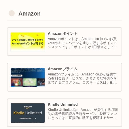
Amazon
Amazonポイント
Amazonポイントは、Amazon.co.jpでのお買
い物やキャンペーンを通じて貯まるポイント
システムです。1ポイントが1円相当として、
商品の購入代金に利用できます。このページ
では Amazon ポイントの使い方と貯め方を解
説します。
Amazonプライム
Amazonプライムは、Amazon.co.jpが提供す
る有料会員サービスで、さまざまな特典を享
受できるプログラム。このサービスは、配送
の利便性向上からエンターテイメントの充
実、さらには限定割引までをカバーし、日常
のショッピングや生活をサポートします。
Kindle Unlimited
Kindle Unlimitedは、Amazonが提供する月額
制の電子書籍読み放題サービス。映画ファン
にとっては、直接的に映画を視聴するサービ
スではありませんが、映画の世界をより深く
理解し、楽しむための間接的なツールとして