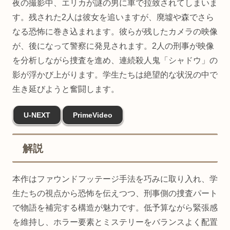
夜の撮影中、エリカが謎の男に車で拉致されてしまいま
す。残された2人は彼女を追いますが、廃墟や森でさら
なる恐怖に巻き込まれます。彼らが残したカメラの映像
が、後になって警察に発見されます。2人の刑事が映像
を分析しながら捜査を進め、連続殺人鬼「シャドウ」の
影が浮かび上がります。学生たちは絶望的な状況の中で
生き延びようと奮闘します。
U-NEXT
PrimeVideo
解説
本作はファウンドフッテージ手法を巧みに取り入れ、学
生たちの視点から恐怖を伝えつつ、刑事側の捜査パート
で物語を補完する構造が魅力です。低予算ながら緊張感
を維持し、ホラー要素とミステリーをバランスよく配置