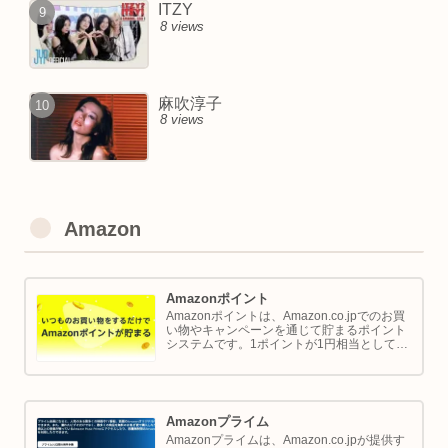
ITZY
8 views
麻吹淳子
8 views
Amazon
Amazonポイント
Amazonポイントは、Amazon.co.jpでのお買
い物やキャンペーンを通じて貯まるポイント
システムです。1ポイントが1円相当として、
商品の購入代金に利用できます。このページ
では Amazon ポイントの使い方と貯め方を解
説します。
Amazonプライム
Amazonプライムは、Amazon.co.jpが提供す