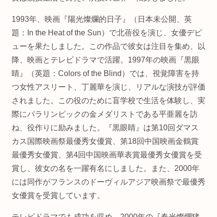
1993年、映画『陽光燦爛的日子』（日本未公開、英
題：In the Heat of the Sun）で北蓓役を演じ、女優デビ
ューを果たしました。この作品で彼女は注目を集め、以
降、映画とテレビドラマで活躍。1997年の映画『黒眼
睛』（英題：Colors of the Blind）では、視覚障害を持
つ女性アスリート、丁麗華を演じ、リアルな演技が評価
されました。この役のために盲学校で生活を体験し、実
際にパラリンピックの金メダリストである平亜麗を訪
ね、役作りに励みました。『黒眼睛』は第10回ダマス
カス国際映画祭最優秀女優賞、第18回中国映画金鶴賞
最優秀女優賞、第4回中国映画華表賞最優秀女優賞を受
賞し、彼女の名を一躍有名にしました。また、2000年
には同作がフランスのドーヴィルアジア映画祭で最優秀
女優賞を受賞しています。
テレビドラマでも成功を収め、2000年の『春光燦爛猪