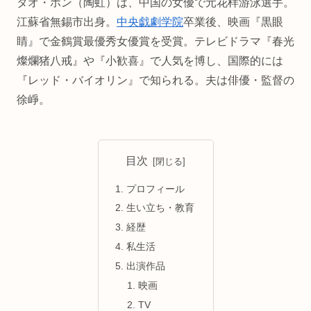
タオ・ホン（陶虹）は、中国の女優で元花样游泳選手。
江蘇省無錫市出身。
中央戯劇学院
卒業後、映画『黒眼
睛』で金鶴賞最優秀女優賞を受賞。テレビドラマ『春光
燦爛猪八戒』や『小歓喜』で人気を博し、国際的には
『レッド・バイオリン』で知られる。夫は俳優・監督の
徐崢。
目次
プロフィール
生い立ち・教育
経歴
私生活
出演作品
映画
TV