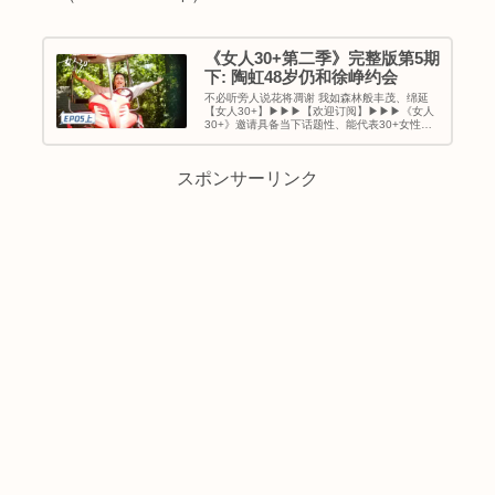
《女人30+第二季》完整版第5期
下: 陶虹48岁仍和徐峥约会
不必听旁人说花将凋谢 我如森林般丰茂、绵延
【女人30+】▶▶▶【欢迎订阅】▶▶▶《女人
30+》邀请具备当下话题性、能代表30+女性年
龄群体的女艺人和各行业优秀女性，对当代女性
高频话题进行探讨与解答。◆ 主要嘉宾：江疏
影，...
スポンサーリンク