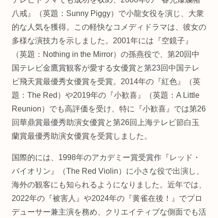
八戒』（英題：Sunny Piggy）で小龍女役を演じ、大衆
的な人気を獲得。この軽快なコメディドラマは、彼女の
多様な演技力を示しました。2001年には『空鏡子』
（英題：Nothing in the Mirror）の孫燕役で、第20回中
国テレビ金鷹賞観客が愛する女優賞と第23回中国テレ
ビ飛天賞最優秀女優賞を受賞。2014年の『紅色』（英
題：The Red）や2019年の『小歓喜』（英題：A Little
Reunion）でも高評価を受け、特に『小歓喜』では第26
回華鼎賞最優秀助演女優賞と第26回上海テレビ節白玉
蘭賞最優秀助演女優賞を受賞しました。
国際的には、1998年のアカデミー賞受賞作『レッド・
バイオリン』（The Red Violin）に小さな役で出演し、
海外の観客にも知られるようになりました。近年では、
2022年の『被害人』や2024年の『黄雀在後！』でプロ
デューサー兼主演を務め、クリエイティブな側面でも活