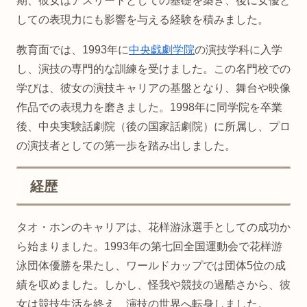
期、彼女はアスリートとしての基礎を築き、後に女優と
しての表現力にも影響を与える経験を積みました。
教育面では、1993年に
中央戯劇学院
の演技学科に入学
し、演技の専門的な訓練を受けました。この名門校での
学びは、彼女の演技キャリアの基盤となり、舞台や映像
作品での表現力を磨きました。1998年に同学院を卒業
後、中央実験話劇院（後の国家話劇院）に所属し、プロ
の演技者としての第一歩を踏み出しました。
経歴
タオ・ホンのキャリアは、花样游泳選手としての成功か
ら始まりました。1993年の第七回全国運動会で花样游
泳団体優勝を果たし、ワールドカップでは団体5位の成
績を収めました。しかし、怪我や競技の過酷さから、彼
女は競技生活を終え、演技の世界へ転身しました。