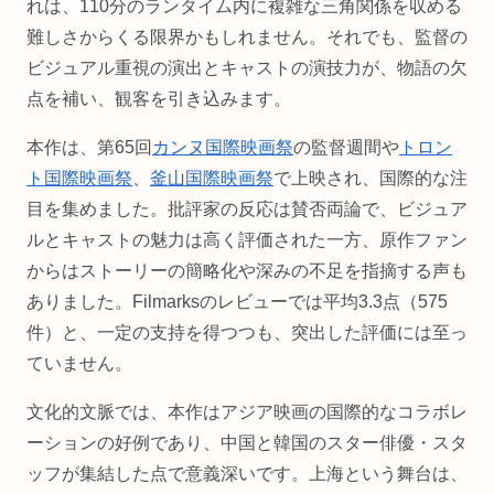
れは、110分のランタイム内に複雑な三角関係を収める
難しさからくる限界かもしれません。それでも、監督の
ビジュアル重視の演出とキャストの演技力が、物語の欠
点を補い、観客を引き込みます。
本作は、第65回
カンヌ国際映画祭
の監督週間や
トロン
ト国際映画祭
、
釜山国際映画祭
で上映され、国際的な注
目を集めました。批評家の反応は賛否両論で、ビジュア
ルとキャストの魅力は高く評価された一方、原作ファン
からはストーリーの簡略化や深みの不足を指摘する声も
ありました。Filmarksのレビューでは平均3.3点（575
件）と、一定の支持を得つつも、突出した評価には至っ
ていません。
文化的文脈では、本作はアジア映画の国際的なコラボレ
ーションの好例であり、中国と韓国のスター俳優・スタ
ッフが集結した点で意義深いです。上海という舞台は、