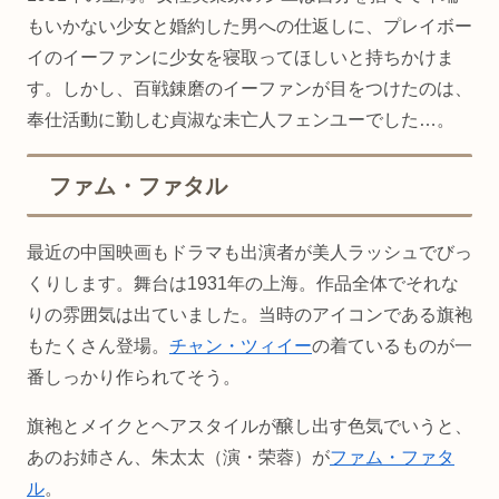
もいかない少女と婚約した男への仕返しに、プレイボー
イのイーファンに少女を寝取ってほしいと持ちかけま
す。しかし、百戦錬磨のイーファンが目をつけたのは、
奉仕活動に勤しむ貞淑な未亡人フェンユーでした…。
ファム・ファタル
最近の中国映画もドラマも出演者が美人ラッシュでびっ
くりします。舞台は1931年の上海。作品全体でそれな
りの雰囲気は出ていました。当時のアイコンである旗袍
もたくさん登場。
チャン・ツィイー
の着ているものが一
番しっかり作られてそう。
旗袍とメイクとヘアスタイルが醸し出す色気でいうと、
あのお姉さん、朱太太（演・荣蓉）が
ファム・ファタ
ル
。