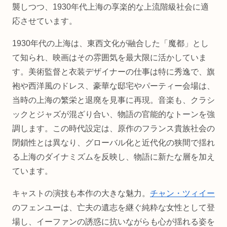
襲しつつ、1930年代上海の享楽的な上流階級社会に適
応させています。
1930年代の上海は、東西文化が融合した「魔都」とし
て知られ、映画はその雰囲気を最大限に活かしていま
す。美術監督と衣装デザイナーの仕事は特に秀逸で、旗
袍や西洋風のドレス、豪華な邸宅やパーティー会場は、
当時の上海の繁栄と退廃を見事に再現。音楽も、クラシ
ックとジャズが混ざり合い、物語の官能的なトーンを強
調します。この時代設定は、原作のフランス貴族社会の
閉鎖性とは異なり、グローバル化と近代化の狭間で揺れ
る上海のダイナミズムを反映し、物語に新たな層を加え
ています。
キャストの演技も本作の大きな魅力。
チャン・ツィイー
のフェンユーは、亡夫の遺志を継ぐ純粋な女性として登
場し、イーファンの誘惑に抗いながらも心が揺れる姿を