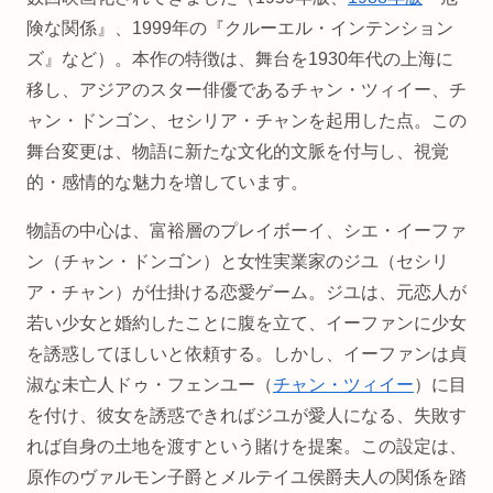
険な関係』、1999年の『クルーエル・インテンション
ズ』など）。本作の特徴は、舞台を1930年代の上海に
移し、アジアのスター俳優であるチャン・ツィイー、チ
ャン・ドンゴン、セシリア・チャンを起用した点。この
舞台変更は、物語に新たな文化的文脈を付与し、視覚
的・感情的な魅力を増しています。
物語の中心は、富裕層のプレイボーイ、シエ・イーファ
ン（チャン・ドンゴン）と女性実業家のジユ（セシリ
ア・チャン）が仕掛ける恋愛ゲーム。ジユは、元恋人が
若い少女と婚約したことに腹を立て、イーファンに少女
を誘惑してほしいと依頼する。しかし、イーファンは貞
淑な未亡人ドゥ・フェンユー（
チャン・ツィイー
）に目
を付け、彼女を誘惑できればジユが愛人になる、失敗す
れば自身の土地を渡すという賭けを提案。この設定は、
原作のヴァルモン子爵とメルテイユ侯爵夫人の関係を踏