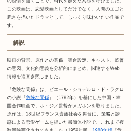
の感情を描くことで、時代を超えた共感を呼びました。
この映画は、恋愛映画としてだけでなく、人間のエゴと
脆さを描いたドラマとして、じっくり味わいたい作品で
す。
解説
映画の背景、原作との関係、舞台設定、キャスト、監督
の意図、文化的意義を分析的にまとめ、関連するWeb
情報を適宜参照しました。
『危険な関係』は、ピエール・ショデルロ・ド・ラクロ
の小説『
危険な関係
』（1782年）を基にした中国・韓
国合作映画で、ホ・ジノ監督がメガホンを取りました。
原作は、18世紀フランス貴族社会を舞台に、策略と誘
惑による恋愛ゲームを描いた書簡体小説で、これまで複
数回映画化されてきました（1959年版、
1988年版
『危