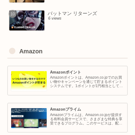
バットマン リターンズ
6 views
Amazon
Amazonポイント
Amazonポイントは、Amazon.co.jpでのお買
い物やキャンペーンを通じて貯まるポイント
システムです。1ポイントが1円相当として、
商品の購入代金に利用できます。このページ
では Amazon ポイントの使い方と貯め方を解
説します。
Amazonプライム
Amazonプライムは、Amazon.co.jpが提供す
る有料会員サービスで、さまざまな特典を享
受できるプログラム。このサービスは、配送
の利便性向上からエンターテイメントの充
実、さらには限定割引までをカバーし、日常