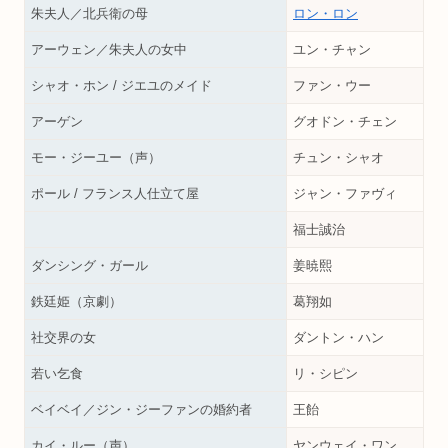
朱夫人／北兵衛の母
ロン・ロン
アーウェン／朱夫人の女中
ユン・チャン
シャオ・ホン / ジエユのメイド
ファン・ウー
アーゲン
グオドン・チェン
モー・ジーユー（声）
チュン・シャオ
ポール / フランス人仕立て屋
ジャン・ファヴィ
福士誠治
ダンシング・ガール
姜暁熙
鉄廷姫（京劇）
葛翔如
社交界の女
ダントン・ハン
若い乞食
リ・シピン
ベイベイ／ジン・ジーファンの婚約者
王飴
カイ・ルー（声）
ヤンウェイ・ワン