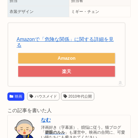
担当
担当者
衣装デザイン
ミギー・チェン
Amazonで「危険な関係」に関する詳細を見
る
Amazon
楽天
映画
ハウスメイド
2010年代公開
この記事を書いた人
なむ
洋画好き（字幕派）、煩悩に従う。猫ブログ
「
碧眼のルル
」も運営中。映画の合間に、可愛
い猫たちにも癒されてください。