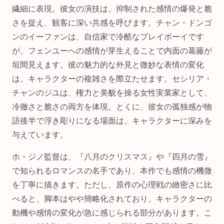
繊細に表現。彼女の演技は、抑制された感情の爆発と脆
さを捉え、観客に深い共感を呼びます。チャン・ドンゴ
ンのイーファンは、自信家で冷酷なプレイボーイです
が、フェンユーへの感情が芽生えることで内面の葛藤が
垣間見えます。彼の魅力的な外見と微妙な表情の変化
は、キャラクターの複雑さを際立たせます。セシリア・
チャンのジユは、権力と美貌を操る女性実業家として、
冷徹さと脆さの両方を体現。とくに、彼女の孤独感が物
語後半で浮き彫りになる場面は、キャラクターに深みを
与えています。
ホ・ジノ監督は、『八月のクリスマス』や『四月の雪』
で知られるロマンスの名手であり、本作でも感情の機微
を丁寧に描きます。ただし、原作の心理戦の緻密さに比
べると、脚本はやや簡略化されており、キャラクターの
動機や感情の変化が急に感じられる部分があります。こ