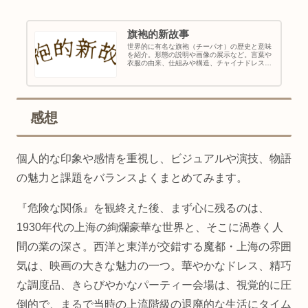
旗袍的新故事
世界的に有名な旗袍（チーパオ）の歴史と意味
を紹介。形態の説明や画像の展示など。言葉や
衣服の由来、仕組みや構造、チャイナドレスと
の違いなど、旗袍の辞典やチャイナドレス博物
館としてご利用ください。
感想
個人的な印象や感情を重視し、ビジュアルや演技、物語
の魅力と課題をバランスよくまとめてみます。
『危険な関係』を観終えた後、まず心に残るのは、
1930年代の上海の絢爛豪華な世界と、そこに渦巻く人
間の業の深さ。西洋と東洋が交錯する魔都・上海の雰囲
気は、映画の大きな魅力の一つ。華やかなドレス、精巧
な調度品、きらびやかなパーティー会場は、視覚的に圧
倒的で、まるで当時の上流階級の退廃的な生活にタイム