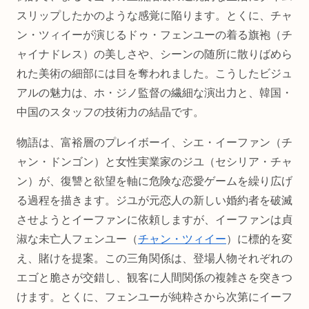
スリップしたかのような感覚に陥ります。とくに、チャ
ン・ツィイーが演じるドゥ・フェンユーの着る旗袍（チ
ャイナドレス）の美しさや、シーンの随所に散りばめら
れた美術の細部には目を奪われました。こうしたビジュ
アルの魅力は、ホ・ジノ監督の繊細な演出力と、韓国・
中国のスタッフの技術力の結晶です。
物語は、富裕層のプレイボーイ、シエ・イーファン（チ
ャン・ドンゴン）と女性実業家のジユ（セシリア・チャ
ン）が、復讐と欲望を軸に危険な恋愛ゲームを繰り広げ
る過程を描きます。ジユが元恋人の新しい婚約者を破滅
させようとイーファンに依頼しますが、イーファンは貞
淑な未亡人フェンユー（
チャン・ツィイー
）に標的を変
え、賭けを提案。この三角関係は、登場人物それぞれの
エゴと脆さが交錯し、観客に人間関係の複雑さを突きつ
けます。とくに、フェンユーが純粋さから次第にイーフ