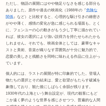
ただし、物語の展開にはやや物足りなさを感じる部分も
ありました。原作や過去の映画化（1988年の『
危険な
関係
』など）と比較すると、心理的な駆け引きの緻密さ
がやや薄く、感情の変化が急に感じられる場面も。とく
に、フェンユーの心の動きがもう少し丁寧に描かれてい
れば、彼女の選択により強い説得力を持たせられたかも
しれません。それでも、映画全体としては、豪華なキャ
ストと美術、音楽が織りなす雰囲気が十分に魅力的で、
恋愛の美しさと残酷さを同時に味わえる作品に仕上がっ
ています。
個人的には、ラストの展開が特に印象的でした。登場人
物たちの選択とその結末は、愛と欲望がもたらす破滅を
象徴しており、観た後にしばらく余韻が残ります。
1930年代の上海という舞台設定が、現代の観客にもど
こか遠く夢のような世界を感じさせつつ、普遍的な人間