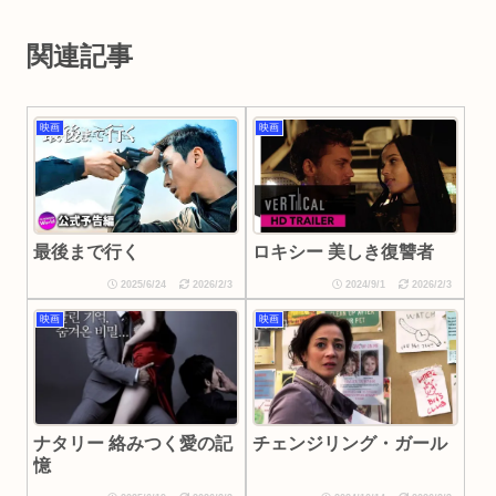
関連記事
映画
映画
最後まで行く
ロキシー 美しき復讐者
2025/6/24
2026/2/3
2024/9/1
2026/2/3
映画
映画
ナタリー 絡みつく愛の記
チェンジリング・ガール
憶