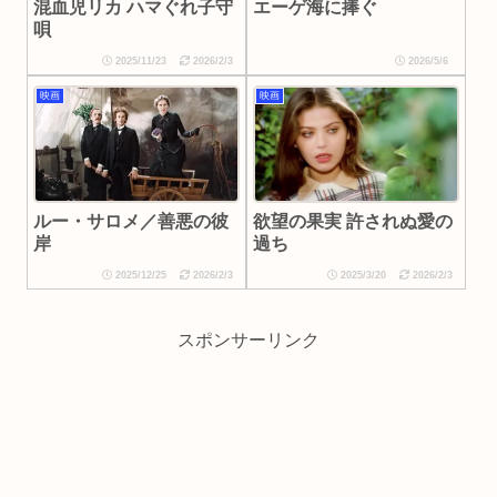
混血児リカ ハマぐれ子守
エーゲ海に捧ぐ
唄
2025/11/23
2026/2/3
2026/5/6
映画
映画
ルー・サロメ／善悪の彼
欲望の果実 許されぬ愛の
岸
過ち
2025/12/25
2026/2/3
2025/3/20
2026/2/3
スポンサーリンク