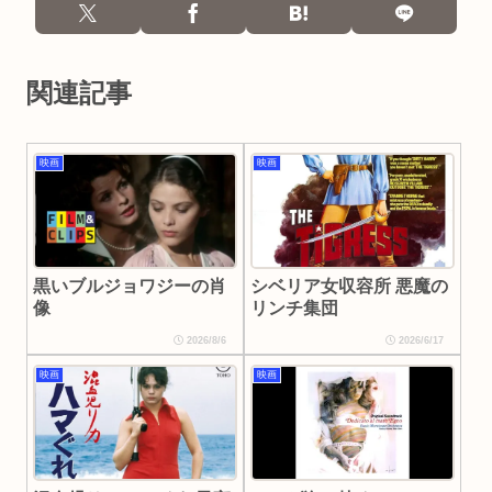
関連記事
映画
映画
黒いブルジョワジーの肖
シベリア女収容所 悪魔の
像
リンチ集団
2026/8/6
2026/6/17
映画
映画