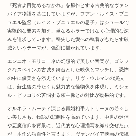
『死者よ目覚めるなかれ』を原作とする古典的なヴァン
パイア物語を基にしていますが、フアン・ルイス・ブニ
ュエル監督（ルイス・ブニュエルの息子）はシュールで
実験的な要素を加え、単なるホラーではなく心理的な深
みを追求しています。喪失した愛への執着がもたらす破
滅というテーマが、強烈に描かれています。
エンニオ・モリコーネの幻想的で美しい音楽が、ゴシッ
クなスペインの古城を舞台とした映像とマッチし、恐怖
の中に優美さを添えています。リヴ・ウルマンの演技
は、蘇生後の冷たくも魅力的な怪物像を体現し、ミシェ
ル・ピッコリの苦悩する領主像との対比が効果的です。
オルネラ・ムーティ演じる再婚相手カトリーヌの若々し
い美しさも、物語の悲劇性を高めています。中世の迷信
や悪魔信仰を背景に、近代的な心理描写を織り交ぜた点
が、本作の独自性と言えます。ヴァンパイア映画の伝統