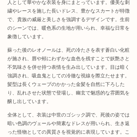
人として華やかな衣装を身にまとっています。優美な刺
繍やレースを施した長いドレス、豊かなスカートが特徴
で、貴族の威厳と美しさを強調するデザインです。生前
のシーンでは、暖色系の生地が用いられ、幸福な日常を
象徴しています。
蘇った後のレオノールは、死の冷たさを表す蒼白い化粧
が施され、唇や頰にわずかな血色を残すことで妖艶さと
不気味さを併せ持つ表情を生み出しています。目は暗く
強調され、吸血鬼としての冷徹な視線を際立たせます。
髪型は長くウェーブのかかった金髪を自然に下ろした
り、乱れさせた状態で登場し、幽玄で魅惑的な雰囲気を
醸し出しています。
全体として、衣装は中世のゴシック調で、死後の姿では
暗い色調のヴェールや簡素なドレスが用いられ、生き返
った怪物としての異質さを視覚的に表現しています。こ