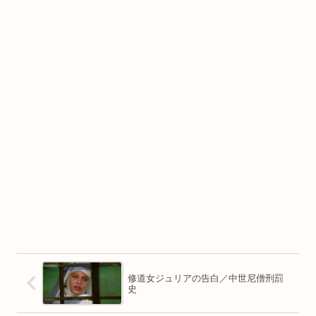
修道女ジュリアの告白／中世尼僧刑罰
史