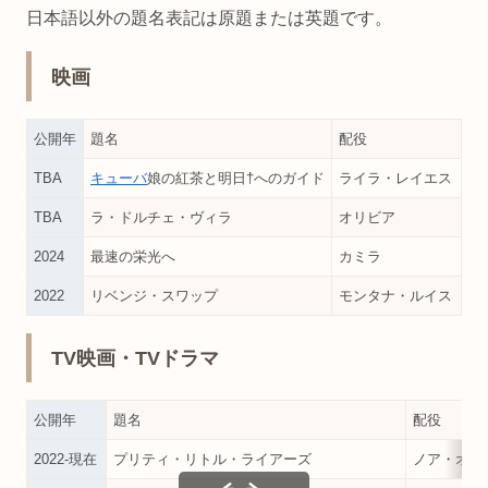
日本語以外の題名表記は原題または英題です。
映画
公開年
題名
配役
TBA
キューバ
娘の紅茶と明日†へのガイド
ライラ・レイエス
TBA
ラ・ドルチェ・ヴィラ
オリビア
2024
最速の栄光へ
カミラ
2022
リベンジ・スワップ
モンタナ・ルイス
TV映画・TVドラマ
公開年
題名
配役
2022-現在
プリティ・リトル・ライアーズ
ノア・オリ