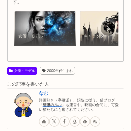
す。
女優・モデル
キャラクター
女優・モデル
2000年代生まれ
この記事を書いた人
なむ
洋画好き（字幕派）、煩悩に従う。猫ブログ
「
碧眼のルル
」も運営中。映画の合間に、可愛
い猫たちにも癒されてください。