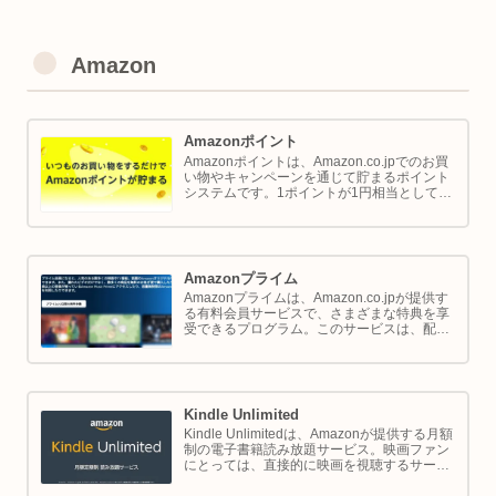
Amazon
Amazonポイント
Amazonポイントは、Amazon.co.jpでのお買
い物やキャンペーンを通じて貯まるポイント
システムです。1ポイントが1円相当として、
商品の購入代金に利用できます。このページ
では Amazon ポイントの使い方と貯め方を解
説します。
Amazonプライム
Amazonプライムは、Amazon.co.jpが提供す
る有料会員サービスで、さまざまな特典を享
受できるプログラム。このサービスは、配送
の利便性向上からエンターテイメントの充
実、さらには限定割引までをカバーし、日常
のショッピングや生活をサポートします。
Kindle Unlimited
Kindle Unlimitedは、Amazonが提供する月額
制の電子書籍読み放題サービス。映画ファン
にとっては、直接的に映画を視聴するサービ
スではありませんが、映画の世界をより深く