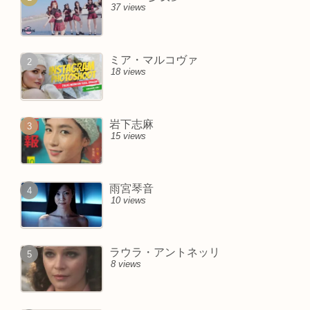
37 views
ミア・マルコヴァ
18 views
岩下志麻
15 views
雨宮琴音
10 views
ラウラ・アントネッリ
8 views