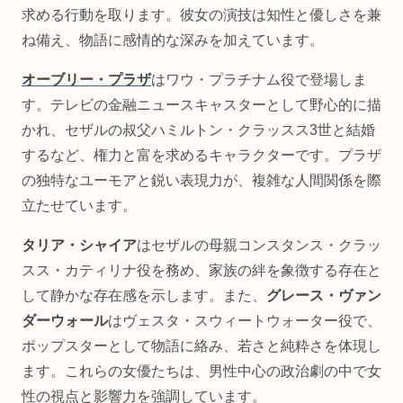
求める行動を取ります。彼女の演技は知性と優しさを兼
ね備え、物語に感情的な深みを加えています。
オーブリー・プラザ
はワウ・プラチナム役で登場しま
す。テレビの金融ニュースキャスターとして野心的に描
かれ、セザルの叔父ハミルトン・クラッスス3世と結婚
するなど、権力と富を求めるキャラクターです。プラザ
の独特なユーモアと鋭い表現力が、複雑な人間関係を際
立たせています。
タリア・シャイア
はセザルの母親コンスタンス・クラッ
スス・カティリナ役を務め、家族の絆を象徴する存在と
して静かな存在感を示します。また、
グレース・ヴァン
ダーウォール
はヴェスタ・スウィートウォーター役で、
ポップスターとして物語に絡み、若さと純粋さを体現し
ます。これらの女優たちは、男性中心の政治劇の中で女
性の視点と影響力を強調しています。