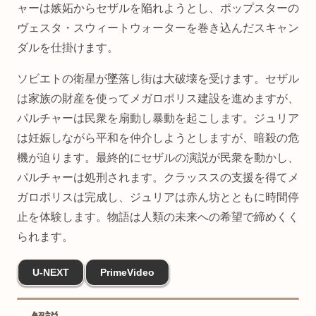
ャーは嫉妬からセザルを陥れようとし、ポップスターの
ヴェスタ・スウィートウォーターを巻き込んだスキャン
ダルを仕掛けます。
ソビエトの衛星が墜落し街は大破壊を受けます。セザル
は家族の財産を使ってメガロポリス建設を進めますが、
パルチャーは民衆を扇動し暴動を起こします。ジュリア
は妊娠しながら平和を仲介しようとしますが、暗殺の危
機が迫ります。最終的にセザルの演説が民衆を動かし、
パルチャーは処刑されます。クラッススの支援を得てメ
ガロポリスは完成し、ジュリアは赤ん坊とともに時間停
止を体験します。物語は人類の未来への希望で締めくく
られます。
U-NEXT
PrimeVideo