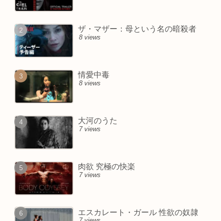
ザ・マザー：母という名の暗殺者
8 views
情愛中毒
8 views
大河のうた
7 views
肉欲 究極の快楽
7 views
エスカレート・ガール 性欲の奴隷
7 views