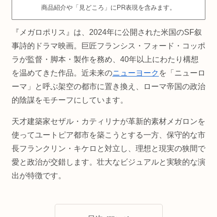
商品紹介や「見どころ」にPR表現を含みます。
『メガロポリス』は、2024年に公開された米国のSF叙
事詩的ドラマ映画。巨匠フランシス・フォード・コッポ
ラが監督・脚本・製作を務め、40年以上にわたり構想
を温めてきた作品。近未来の
ニューヨーク
を「ニューロ
ーマ」と呼ぶ架空の都市に置き換え、ローマ帝国の政治
的陰謀をモチーフにしています。
天才建築家セザル・カティリナが革新的素材メガロンを
使ってユートピア都市を築こうとする一方、保守的な市
長フランクリン・キケロと対立し、理想と現実の狭間で
愛と政治が交錯します。壮大なビジュアルと実験的な演
出が特徴です。