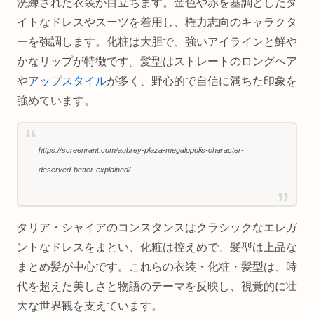
洗練された衣装が目立ちます。金色や赤を基調としたタ
イトなドレスやスーツを着用し、権力志向のキャラクタ
ーを強調します。化粧は大胆で、強いアイラインと鮮や
かなリップが特徴です。髪型はストレートのロングヘア
や
アップスタイル
が多く、野心的で自信に満ちた印象を
強めています。
https://screenrant.com/aubrey-plaza-megalopolis-character-
deserved-better-explained/
タリア・シャイアのコンスタンスはクラシックなエレガ
ントなドレスをまとい、化粧は控えめで、髪型は上品な
まとめ髪が中心です。これらの衣装・化粧・髪型は、時
代を超えた美しさと物語のテーマを反映し、視覚的に壮
大な世界観を支えています。