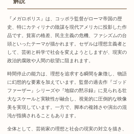
解説
『メガロポリス』は、コッポラ監督がローマ帝国の歴
史、特にカティリナの陰謀を現代アメリカに投影した作
品です。貧富の格差、民主主義の危機、ファシズムの台
頭といったテーマが描かれます。セザルは理想主義者と
して、芸術と科学で社会を変えようとしますが、現実の
政治的腐敗や人間の欲望に阻まれます。
時間停止の能力は、理想を追求する瞬間を象徴し、物語
に幻想的な要素を加えています。監督の過去作『ゴッド
ファーザー』シリーズや『地獄の黙示録』に見られる壮
大なスケールと実験性が融合し、視覚的に圧倒的な映像
美を実現しています。一方で、脚本の複雑さや演出の混
沌が指摘されることもあります。
全体として、芸術家の理想と社会の現実の対立を描き、