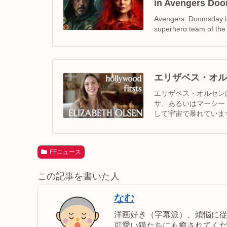
in Avengers Doo
Avengers: Doomsday is
superhero team of the
エリザベス・オル
エリザベス・オルセン
サ、あるいはマーシー
して宇宙で暴れていま
がりに期待。
FFニュース
この記事を書いた人
なむ
洋画好き（字幕派）、煩悩に
可愛い猫たちにも癒されてく