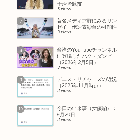
子滑降競技
3 views
著名メディア群にみるリン
ゼイ・ボン表彰台の可能性
3 views
台湾のYouTubeチャンネル
に登場したパク・ダンビ
（2026年2月5日）
3 views
デニス・リチャーズの近況
（2025年11月時点）
3 views
今日の出来事（女優編）：
9月20日
3 views