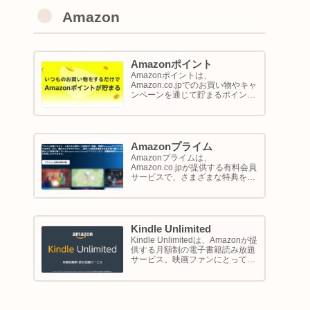
Amazon
Amazonポイント
Amazonポイントは、
Amazon.co.jpでのお買い物やキャ
ンペーンを通じて貯まるポイント
システムです。1ポイントが1円相
当として、商品の購入代金に利用
できます。このページでは
Amazon ポイントの使い方と貯め
方を解説します。
Amazonプライム
Amazonプライムは、
Amazon.co.jpが提供する有料会員
サービスで、さまざまな特典を享
受できるプログラム。このサービ
スは、配送の利便性向上からエン
ターテイメントの充実、さらには
限定割引までをカバーし、日常の
ショッピングや生活をサポートし
Kindle Unlimited
ます。
Kindle Unlimitedは、Amazonが提
供する月額制の電子書籍読み放題
サービス。映画ファンにとって
は、直接的に映画を視聴するサー
ビスではありませんが、映画の世
界をより深く理解し、楽しむため
の間接的なツールとして大変有効
です。