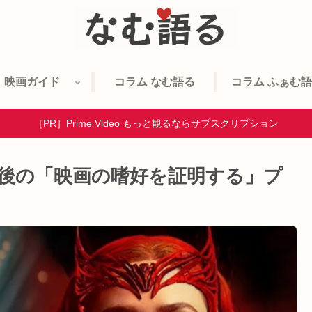
映画ガイド
コラム なむ語る
コラム ふぁむ
［PR］Prime Video もっと観るならサブスクリプション
U後の「映画の嗜好を証明する」プ