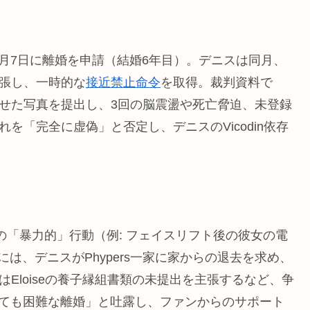
025年7月7日に離婚を申請（結婚6年目）。デニスは同月、
主張し、一時的な
接近禁止命令
を取得。裁判資料で
負わせた写真を提出し、3回の脳震盪や死亡脅迫、未登録
れを「完全に虚偽」と否定し、デニスのVicodin依存
rsの「暴力的」行動（例: フェイスリフト後の彼女の電
は、デニスがPhypers一家に家からの退去を求め、
sはEloiseの養子縁組書類の未提出を主張するなど、争
とても困難な離婚」と吐露し、ファンからのサポート