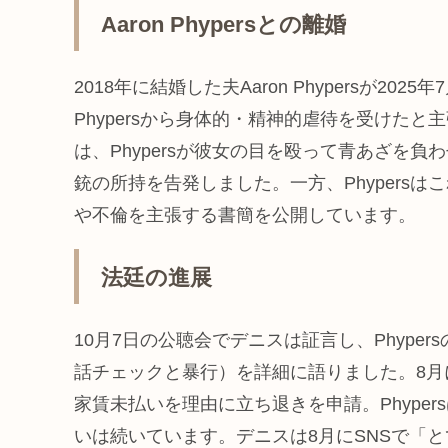
Aaron Phypersとの離婚
2018年に結婚した夫Aaron Phypersが2
Phypersから身体的・精神的虐待を受けたと
は、Phypersが彼女の目を殴って青あざを
銃の所持を告発しました。一方、Phypersはこ
や不倫を主張する書簡を公開しています。
法廷の進展
10月7日の公聴会でデニスは証言し、Phype
話チェックと暴行）を詳細に語りました。8月に
家賃未払いを理由に立ち退きを申請。Phyper
いは続いています。デニスは8月にSNSで「