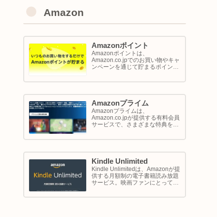
Amazon
Amazonポイント
Amazonポイントは、
Amazon.co.jpでのお買い物やキャ
ンペーンを通じて貯まるポイント
システムです。1ポイントが1円相
当として、商品の購入代金に利用
できます。このページでは
Amazon ポイントの使い方と貯め
方を解説します。
Amazonプライム
Amazonプライムは、
Amazon.co.jpが提供する有料会員
サービスで、さまざまな特典を享
受できるプログラム。このサービ
スは、配送の利便性向上からエン
ターテイメントの充実、さらには
限定割引までをカバーし、日常の
ショッピングや生活をサポートし
Kindle Unlimited
ます。
Kindle Unlimitedは、Amazonが提
供する月額制の電子書籍読み放題
サービス。映画ファンにとって
は、直接的に映画を視聴するサー
ビスではありませんが、映画の世
界をより深く理解し、楽しむため
の間接的なツールとして大変有効
です。