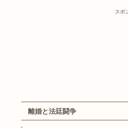
スポ
離婚と法廷闘争