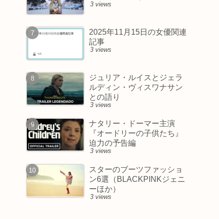
3 views
2025年11月15日の女優関連
記事
3 views
ジュリア・ルイスとジェラ
ルディン・ヴィスワナサン
との語り
3 views
ナタリー・ドーマー主演
『オードリーの子供たち』
迫力の予告編
3 views
スターのブーツファッショ
ン6選（BLACKPINKジェニ
ーほか）
3 views