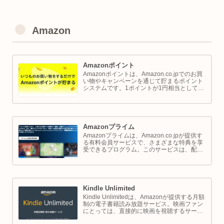
Amazon
Amazonポイント
Amazonポイントは、Amazon.co.jpでのお買
い物やキャンペーンを通じて貯まるポイント
システムです。1ポイントが1円相当として、
商品の購入代金に利用できます。このページ
では Amazon ポイントの使い方と貯め方を解
説します。
Amazonプライム
Amazonプライムは、Amazon.co.jpが提供す
る有料会員サービスで、さまざまな特典を享
受できるプログラム。このサービスは、配送
の利便性向上からエンターテイメントの充
実、さらには限定割引までをカバーし、日常
のショッピングや生活をサポートします。
Kindle Unlimited
Kindle Unlimitedは、Amazonが提供する月額
制の電子書籍読み放題サービス。映画ファン
にとっては、直接的に映画を視聴するサービ
スではありませんが、映画の世界をより深く