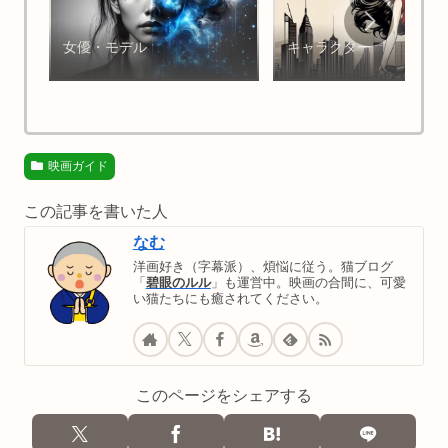
女優・モデル
キャラクター
映画ガイド
この記事を書いた人
なむ
洋画好き（字幕派）、煩悩に従う。猫ブログ
「
碧眼のルル
」も運営中。映画の合間に、可愛
い猫たちにも癒されてください。
このページをシェアする