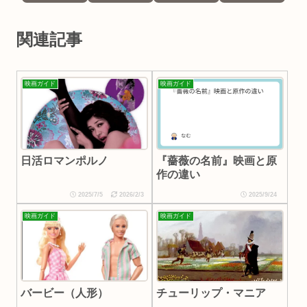
関連記事
映画ガイド
映画ガイド
日活ロマンポルノ
『薔薇の名前』映画と原
作の違い
2025/7/5
2026/2/3
2025/9/24
映画ガイド
映画ガイド
バービー（人形）
チューリップ・マニア