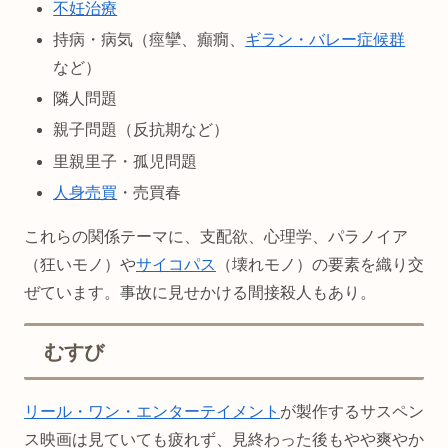
不妊治療
持病・病気（痙攣、癲癇、
ギラン・バレー症候群
など）
隣人問題
親子問題（反抗期など）
里親里子・孤児問題
人身売買
・売買春
これらの関係テーマに、支配欲、心理学、パラノイア
（狂いモノ）や
サイコパス
（壊れモノ）の要素を織り交
ぜています。事故に見せかける間接殺人もあり。
むすび
リール・ワン・エンターテイメント
が製作するサスペン
ス映画は見ていても疲れず、見終わった後もやや爽やか