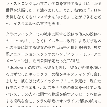
ラ・ストロングはハマスがテロを支持するように「西側
世界を洗脳した」と述べました。また、彼女は「テロを
支持しなくてもパレスチナを助ける」ことができると述
べ、イスラエルへの支持を表明。
タラのツイッターでの戦争に関する投稿や他人の投稿へ
の「いいね！」、とくにイスラエル政府によるガザ地区
への空爆に対する彼女の意見は論争と批判を呼び、独立
系アニメーションスタジオのバンディット・ミル・アニ
メーションは、近日公開予定だったTV番組
『Boxtown』の製作から彼女を外し、彼女が声優を務め
るはずだったキャラクターの役をキャスティングし直し
ました。彼らは公式ツイッターで「この決定は、現在進
行中のイスラエル・パレスチナ危機の影響を受けている
パレスチナの人々に関する物議を醸すメッセージを促進
する投稿を含む、タラの最近のオンライン活動の傾向に