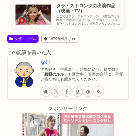
タラ・ストロングの出演作品
（映画・TV）
ここではタラ・ストロング（の出演作品のうち
映画とTV映画に分けて絞って紹介しています。
タラ・ストロングはカナダ系アメリカ人の女
優・声優。アニメやビデオゲームの声優を務
め、実写にも出演しています。
女優・モデル
1970年代生まれ
この記事を書いた人
なむ
洋画好き（字幕派）、煩悩に従う。猫ブログ
「
碧眼のルル
」も運営中。映画の合間に、可愛
い猫たちにも癒されてください。
スポンサーリンク