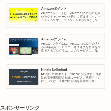
Amazonポイント
Amazonポイントは、Amazon.co.jpでのお買
い物やキャンペーンを通じて貯まるポイント
システムです。1ポイントが1円相当として、
商品の購入代金に利用できます。このページ
では Amazon ポイントの使い方と貯め方を解
説します。
Amazonプライム
Amazonプライムは、Amazon.co.jpが提供す
る有料会員サービスで、さまざまな特典を享
受できるプログラム。このサービスは、配送
の利便性向上からエンターテイメントの充
実、さらには限定割引までをカバーし、日常
のショッピングや生活をサポートします。
Kindle Unlimited
Kindle Unlimitedは、Amazonが提供する月額
制の電子書籍読み放題サービス。映画ファン
にとっては、直接的に映画を視聴するサービ
スではありませんが、映画の世界をより深く
理解し、楽しむための間接的なツールとして
大変有効です。
スポンサーリンク