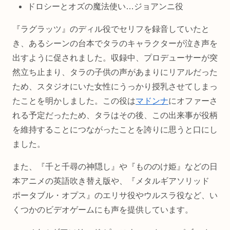
ドロシーとオズの魔法使い…ジョアンニ役
『ラグラッツ』のディル役でセリフを録音していたと
き、あるシーンの台本でタラのキャラクターが泣き声を
出すように促されました。収録中、プロデューサーが突
然立ち止まり、タラの子供の声があまりにリアルだった
ため、スタジオにいた女性にうっかり授乳させてしまっ
たことを明かしました。この役は
マドンナ
にオファーさ
れる予定だったため、タラはその後、この出来事が役柄
を維持することにつながったことを誇りに思うと口にし
ました。
また、『千と千尋の神隠し』や『もののけ姫』などの日
本アニメの英語吹き替え版や、『メタルギアソリッド
ポータブル・オプス』のエリサ役やウルスラ役など、い
くつかのビデオゲームにも声を提供しています。