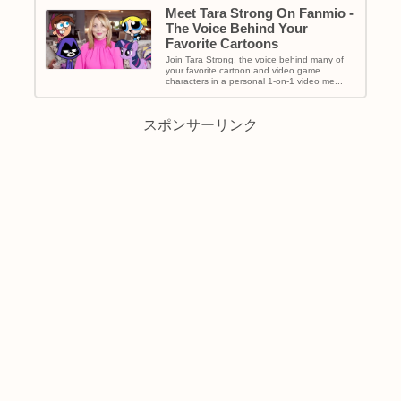
Meet Tara Strong On Fanmio -
The Voice Behind Your
Favorite Cartoons
Join Tara Strong, the voice behind many of
your favorite cartoon and video game
characters in a personal 1-on-1 video me...
スポンサーリンク