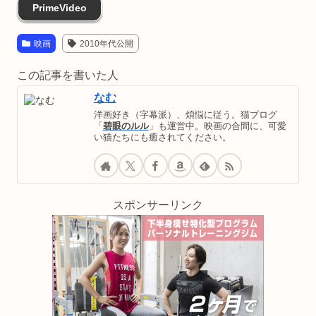
PrimeVideo
映画
2010年代公開
この記事を書いた人
なむ
洋画好き（字幕派）、煩悩に従う。猫ブログ
「
碧眼のルル
」も運営中。映画の合間に、可愛
い猫たちにも癒されてください。
スポンサーリンク