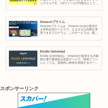
システムです。1ポイントが1円相当として、
商品の購入代金に利用できます。このページ
では Amazon ポイントの使い方と貯め方を解
説します。
Amazonプライム
Amazonプライムは、Amazon.co.jpが提供す
る有料会員サービスで、さまざまな特典を享
受できるプログラム。このサービスは、配送
の利便性向上からエンターテイメントの充
実、さらには限定割引までをカバーし、日常
のショッピングや生活をサポートします。
Kindle Unlimited
Kindle Unlimitedは、Amazonが提供する月額
制の電子書籍読み放題サービス。映画ファン
にとっては、直接的に映画を視聴するサービ
スではありませんが、映画の世界をより深く
理解し、楽しむための間接的なツールとして
大変有効です。
スポンサーリンク