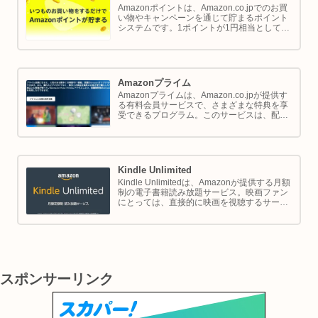
Amazonポイントは、Amazon.co.jpでのお買
い物やキャンペーンを通じて貯まるポイント
システムです。1ポイントが1円相当として、
商品の購入代金に利用できます。このページ
では Amazon ポイントの使い方と貯め方を解
説します。
Amazonプライム
Amazonプライムは、Amazon.co.jpが提供す
る有料会員サービスで、さまざまな特典を享
受できるプログラム。このサービスは、配送
の利便性向上からエンターテイメントの充
実、さらには限定割引までをカバーし、日常
のショッピングや生活をサポートします。
Kindle Unlimited
Kindle Unlimitedは、Amazonが提供する月額
制の電子書籍読み放題サービス。映画ファン
にとっては、直接的に映画を視聴するサービ
スではありませんが、映画の世界をより深く
理解し、楽しむための間接的なツールとして
大変有効です。
スポンサーリンク