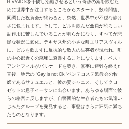
HIV/AIDSを予防し治癒させるという奇跡の薬を飲むた
めに世界中が注目するところからスタート。数時間後、
同調した祝賀会が終わると、突然、世界中が不穏な静け
さに包まれます。そして、ピルを飲んだ全員が恐ろしい
副作用に苦しんでいることが明らかになり、すべてが悲
惨な状況に変化。テキサス州の小さな町エリアスヴィル
に、ピルを飲まずに反抗的な数人の生存者が現われ、町
の中心部近くの廃墟に避難することになります。ベス・
アンとフィルがバリケードを築き、無事に避難を終えた
直後、地元の “Gay is not Ok “ペンテコステ派教会の牧
師であるサミュエルと、彼の妻ジャニス、そしてクロー
ゼットの息子イーサンに出会います。あらゆる場面で彼
らの格言に反しますが、自警団的な生存者たちの気違い
じみたグループを発見すると、事態はさらに狂気に満ち
たものとなります。