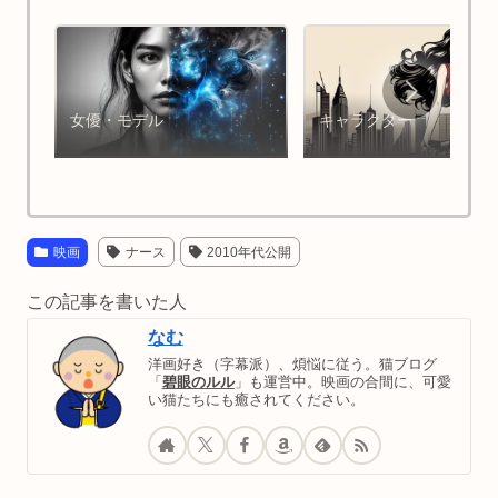
女優・モデル
キャラクター
映画
ナース
2010年代公開
この記事を書いた人
なむ
洋画好き（字幕派）、煩悩に従う。猫ブログ
「
碧眼のルル
」も運営中。映画の合間に、可愛
い猫たちにも癒されてください。