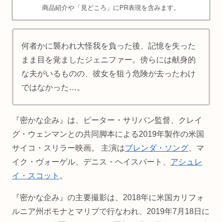
商品紹介や「見どころ」にPR表現を含みます。
何者かに襲われ大怪我を負った後、記憶を失った
まま目を覚ましたジェニファー。傍らには献身的
な夫がいるものの、彼女を狙う危険が去ったわけ
ではなかった…。
『密かな企み』は、ピーター・サリバン監督、クレイ
グ・ウェンマンとの共同脚本による2019年製作の米国
サイコ・スリラー映画。 主演は
ブレンダ・ソング
、マ
イク・ヴォーゲル、デニス・ヘイスバート、
アシュレ
イ・スコット
。
『密かな企み』の主要撮影は、2018年に米国カリフォ
ルニア州ポモナとマリブで行なわれ、2019年7月18日に