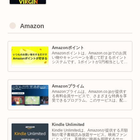
Amazon
Amazonポイント
Amazonポイントは、Amazon.co.jpでのお買
い物やキャンペーンを通じて貯まるポイント
システムです。1ポイントが1円相当として、
商品の購入代金に利用できます。このページ
では Amazon ポイントの使い方と貯め方を解
説します。
Amazonプライム
Amazonプライムは、Amazon.co.jpが提供す
る有料会員サービスで、さまざまな特典を享
受できるプログラム。このサービスは、配送
の利便性向上からエンターテイメントの充
実、さらには限定割引までをカバーし、日常
のショッピングや生活をサポートします。
Kindle Unlimited
Kindle Unlimitedは、Amazonが提供する月額
制の電子書籍読み放題サービス。映画ファン
にとっては、直接的に映画を視聴するサービ