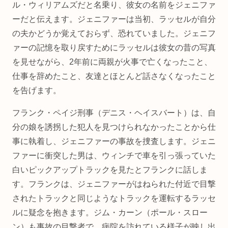
ル・ウィリアムズだと名乗り、彼女の名前をジェニファ
ーだと伝えます。ジェニファーは当初、ラッセルが自分
の夫かどうか覚えておらず、恐れていました。ジェニフ
ァーの記憶を取り戻すためにラッセルは彼女の昔の写真
を見せながら、2年前に両親が火事で亡くなったこと、
仕事を辞めたこと、友達とほとんど話さなくなったこと
を告げます。
フランク・ペイジ刑事（デニス・ヘイスバート）は、自
分の娘を誘拐した犯人を見つけられなかったことから仕
事に執着し、ジェニファーの事故を捜査します。ジェニ
ファーに衝突した男は、ウィンチで車を引っ張っていた
白いピックアップトラックを見たとフランクに話しま
す。フランクは、ジェニファーがはねられた付近で目撃
されたトラックと同じようなトラックを運転するラッセ
ルに疑念を抱きます。ジム・カーン（ポール・スロー
ン）も事故の目撃者で、病院を訪れている様子が映し出