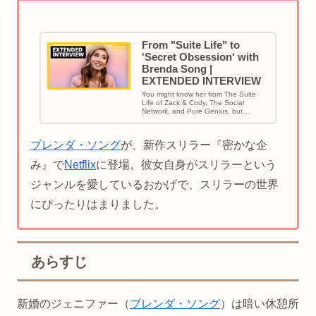
From "Suite Life" to
'Secret Obsession' with
Brenda Song |
EXTENDED INTERVIEW
You might know her from The Suite
Life of Zack & Cody, The Social
Network, and Pure Genius, but
#BrendaSong is making he...
ブレンダ・ソング
が、新作スリラー『密かな企
み』で
Netflix
に登場。彼女自身がスリラーという
ジャンルを愛しているおかげで、スリラーの世界
にぴったりはまりました。
あらすじ
新婚のジェニファー（
ブレンダ・ソング
）は暗い休憩所